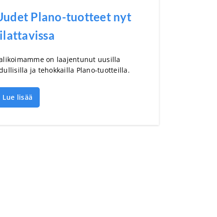
Uudet Plano-tuotteet nyt
tilattavissa
alikoimamme on laajentunut uusilla
dullisilla ja tehokkailla Plano-tuotteilla.
Lue lisää