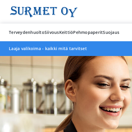
Skip
to
content
Terveydenhuolto
Siivous
Keittiö
Pehmopaperit
Suojaus
Laaja valikoima - kaikki mitä tarvitset