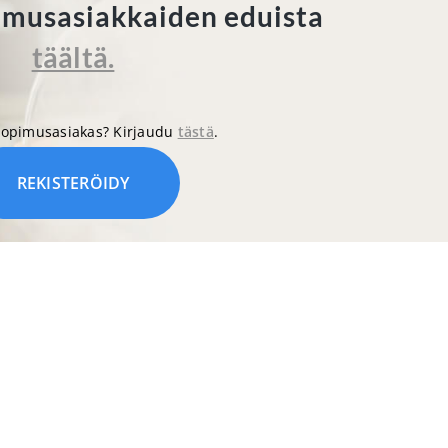
pimusasiakkaiden eduista
täältä.
 sopimusasiakas? Kirjaudu
tästä
.
REKISTERÖIDY