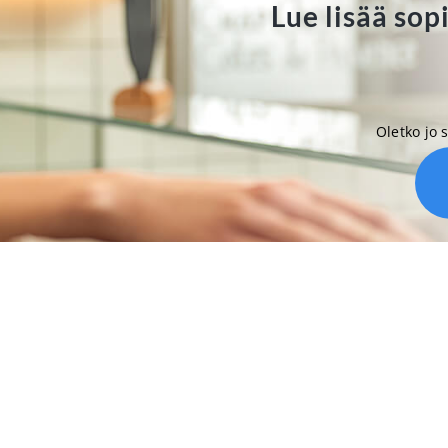
Lue lisää so
Oletko jo