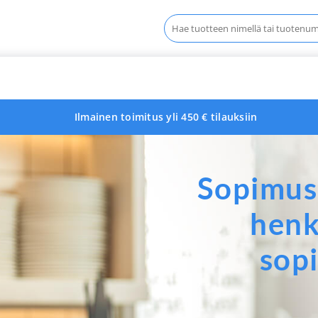
Haku:
Ilmainen toimitus yli 450 € tilauksiin
Sopimus
henk
sop