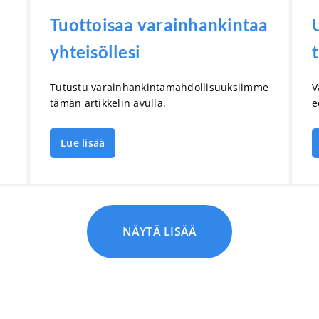
Tuottoisaa varainhankintaa
yhteisöllesi
Tutustu varainhankintamahdollisuuksiimme
V
tämän artikkelin avulla.
e
Lue lisää
NÄYTÄ LISÄÄ