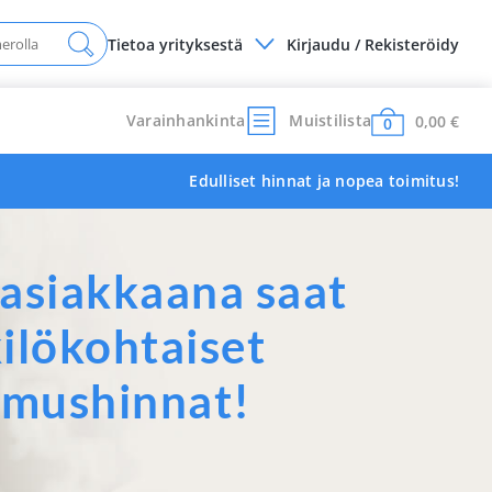
Tietoa yrityksestä
Kirjaudu / Rekisteröidy
Varainhankinta
Muistilista
0,00
€
0
Edulliset hinnat ja nopea toimitus!
asiakkaana saat
ilökohtaiset
imushinnat!