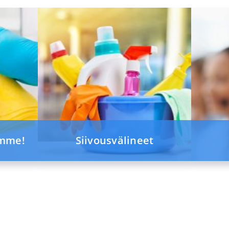
amme!
Siivousvälineet