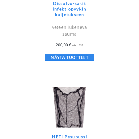
Dissolvo-säkit
infektiopyykin
kuljetukseen
veteenliukeneva
sauma
200,00
€
alv. 0%
NÄYTÄ TUOTTEET
HETI Pesupussi