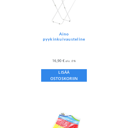
Aino
pyykinkuivausteline
16,90
€
alv. 0%
LISÄÄ
OSTOSKORIIN