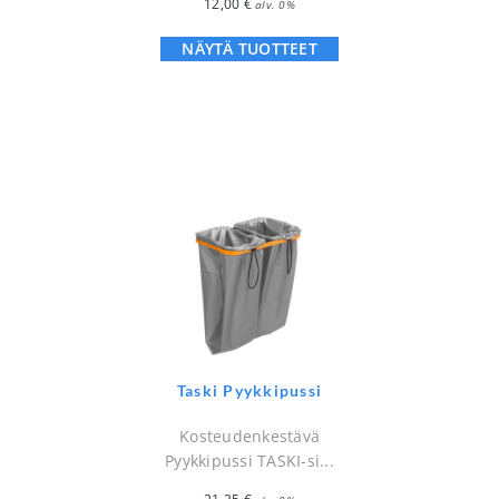
12,00
€
alv. 0%
NÄYTÄ TUOTTEET
Taski Pyykkipussi
Kosteudenkestävä
Pyykkipussi TASKI-si...