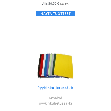
Alk.
59,70
€
alv. 0%
NÄYTÄ TUOTTEET
Pyykinkuljetussäkit
Kestävä
pyykinkuljetussäkki