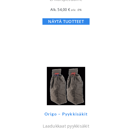
Alk.
54,00
€
alv. 0%
NÄYTÄ TUOTTEET
Origo – Pyykkisäkit
Laadukkaat pyykkisäkit