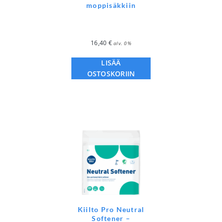
moppisäkkiin
16,40
€
alv. 0%
LISÄÄ
OSTOSKORIIN
Kiilto Pro Neutral
Softener –