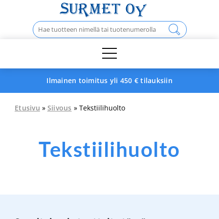
Skip
to
Haku:
content
Ilmainen toimitus yli 450 € tilauksiin
Etusivu
»
Siivous
» Tekstiilihuolto
Tekstiilihuolto