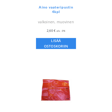
Aino vaateripustin
4kpl
valkoinen, muovinen
2,60
€
alv. 0%
LISÄÄ
OSTOSKORIIN