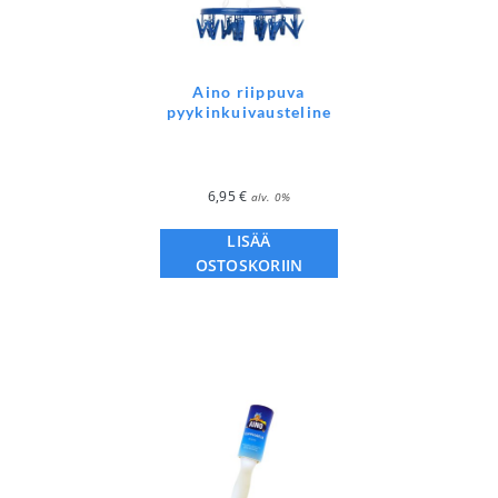
Aino riippuva
pyykinkuivausteline
6,95
€
alv. 0%
LISÄÄ
OSTOSKORIIN