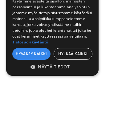
Käytämme evästeitä sisällön, mainosten
personointiin ja liikenteemme analysointiin.
Jaamme myös tietoja sivustomme käytöstäsi
mainos- ja analytiikkakumppaneidemme
kanssa, jotka voivat yhdistää ne muihin
tietoihin, jotka olet heille antanut tai joita he
ovat keränneet käyttäessäsi palveluitaan.
Tietosuojakäytäntö
HYVÄKSY KAIKKI
HYLKÄÄ KAIKKI
NÄYTÄ TIEDOT
EHDOTTOMASTI
VÄLTTÄMÄTTÖMÄT
SUORITUSKYVYLLISET
KOHDENTAVAT
TOIMINNALLISET
LUOKITTELEMATTOMAT