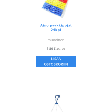
Aino pyykkipojat
24kpl
muovinen
1,80
€
alv. 0%
LISÄÄ
OSTOSKORIIN