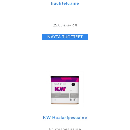
huuhteluaine
25,05
€
alv. 0%
NÄYTÄ TUOTTEET
KW Haalaripesuaine
Erikoispesuaine