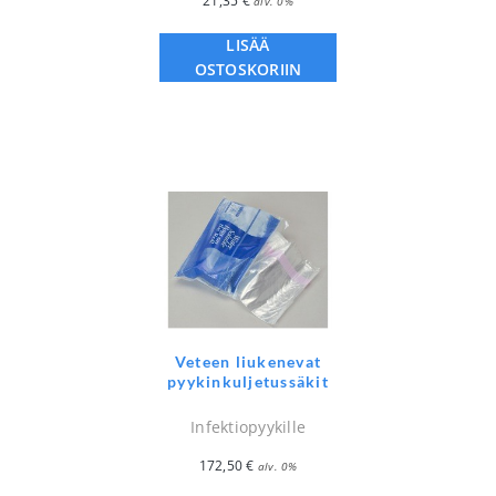
21,35
€
alv. 0%
LISÄÄ
OSTOSKORIIN
Veteen liukenevat
pyykinkuljetussäkit
Infektiopyykille
172,50
€
alv. 0%