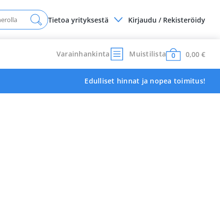
Tietoa yrityksestä
Kirjaudu / Rekisteröidy
Varainhankinta
Muistilista
0,00
€
0
Edulliset hinnat ja nopea toimitus!