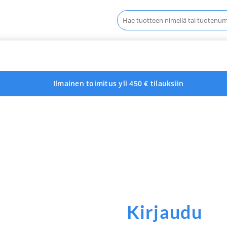
Haku:
Ilmainen toimitus yli 450 € tilauksiin
Kirjaudu