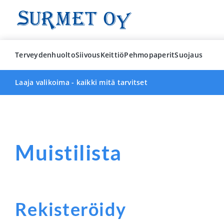
Skip
to
content
Terveydenhuolto
Siivous
Keittiö
Pehmopaperit
Suojaus
Laaja valikoima - kaikki mitä tarvitset
Muistilista
Rekisteröidy