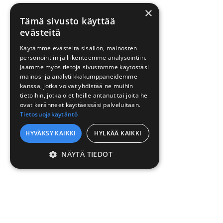
×
Tämä sivusto käyttää
evästeitä
Käytämme evästeitä sisällön, mainosten
personointiin ja liikenteemme analysointiin.
Jaamme myös tietoja sivustomme käytöstäsi
mainos- ja analytiikkakumppaneidemme
kanssa, jotka voivat yhdistää ne muihin
tietoihin, jotka olet heille antanut tai joita he
ovat keränneet käyttäessäsi palveluitaan.
Tietosuojakäytäntö
HYVÄKSY KAIKKI
HYLKÄÄ KAIKKI
NÄYTÄ TIEDOT
EHDOTTOMASTI
VÄLTTÄMÄTTÖMÄT
SUORITUSKYVYLLISET
KOHDENTAVAT