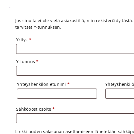
Jos sinulla ei ole vielä asiakastiliä, niin rekisteröidy tästä
tarvitset Y-tunnuksen.
Yritys
*
Y-tunnus
*
Yhteyshenkilön etunimi
*
Yhteyshenkil
Sähköpostiosoite
*
Linkki uuden salasanan asettamiseen lähetetään sähköpo