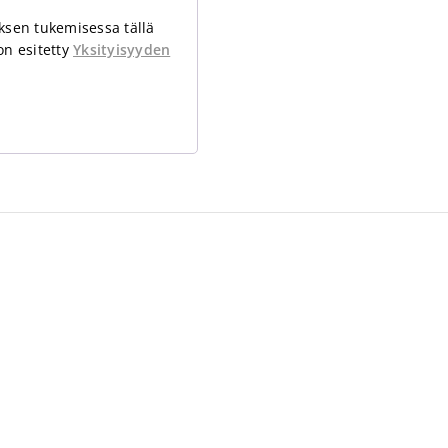
ksen tukemisessa tällä
 on esitetty
Yksityisyyden