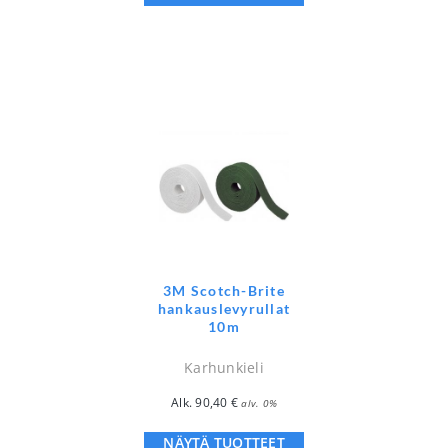
3M Scotch-Brite
hankauslevyrullat
10m
Karhunkieli
Alk.
90,40
€
alv. 0%
NÄYTÄ TUOTTEET