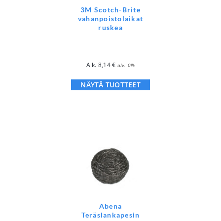
3M Scotch-Brite
vahanpoistolaikat
ruskea
Alk.
8,14
€
alv. 0%
NÄYTÄ TUOTTEET
Abena
Teräslankapesin