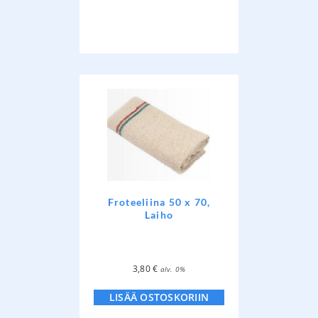
Froteeliina 50 x 70,
Laiho
3,80
€
alv. 0%
LISÄÄ OSTOSKORIIN