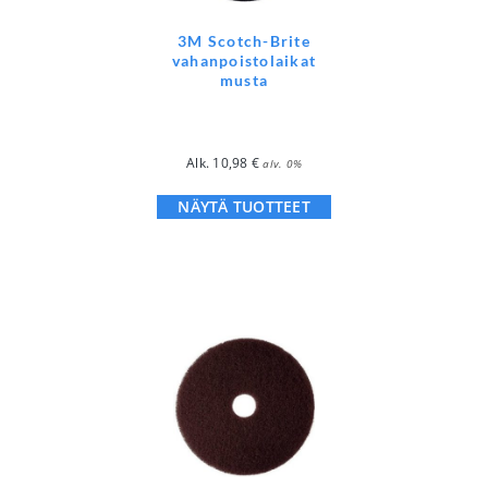
3M Scotch-Brite
vahanpoistolaikat
musta
Alk.
10,98
€
alv. 0%
NÄYTÄ TUOTTEET