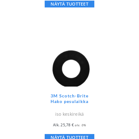
NÄYTÄ TUOTTEET
3M Scotch-Brite
Hako pesulaikka
iso keskireikä
Alk.
25,78
€
alv. 0%
NÄYTÄ TUOTTEET