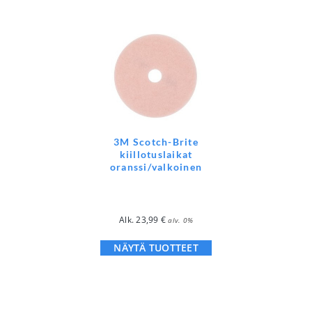
3M Scotch-Brite
kiillotuslaikat
oranssi/valkoinen
Alk.
23,99
€
alv. 0%
NÄYTÄ TUOTTEET