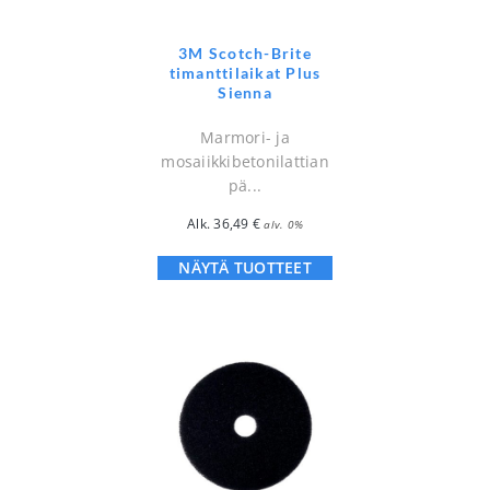
3M Scotch-Brite
timanttilaikat Plus
Sienna
Marmori- ja
mosaiikkibetonilattian
pä...
Alk.
36,49
€
alv. 0%
NÄYTÄ TUOTTEET