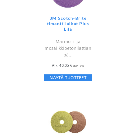
3M Scotch-Brite
timanttilaikat Plus
Lila
Marmori- ja
mosaiikkibetonilattian
pä...
Alk.
40,05
€
alv. 0%
NÄYTÄ TUOTTEET