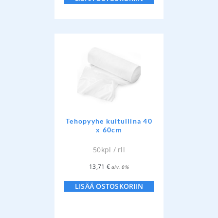
Tehopyyhe kuituliina 40
x 60cm
50kpl / rll
13,71
€
alv. 0%
LISÄÄ OSTOSKORIIN