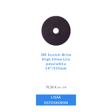
3M Scotch-Brite
High Shine Lila
pesulaikka
14″/355mm
70,56
€
alv. 0%
LISÄÄ
OSTOSKORIIN