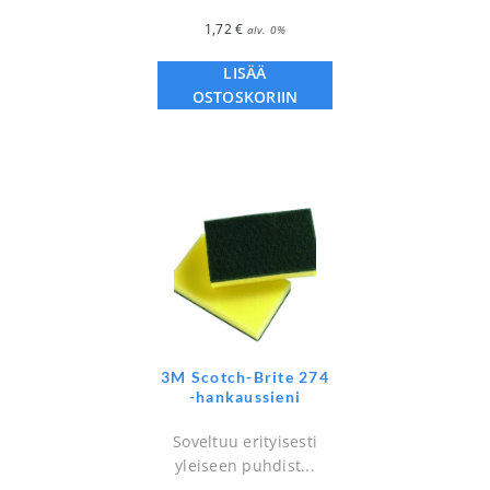
1,72
€
alv. 0%
LISÄÄ
OSTOSKORIIN
3M Scotch-Brite 274
-hankaussieni
Soveltuu erityisesti
yleiseen puhdist...