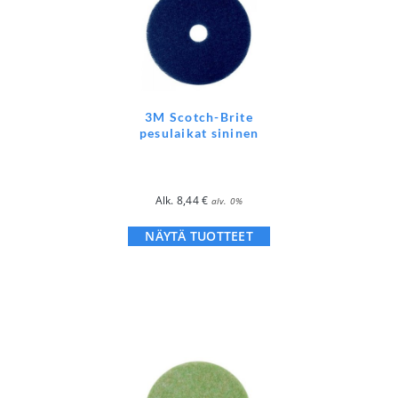
3M Scotch-Brite
pesulaikat sininen
Alk.
8,44
€
alv. 0%
NÄYTÄ TUOTTEET