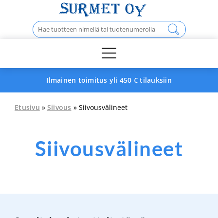
Skip
to
Haku:
content
Ilmainen toimitus yli 450 € tilauksiin
Etusivu
»
Siivous
» Siivousvälineet
Siivousvälineet