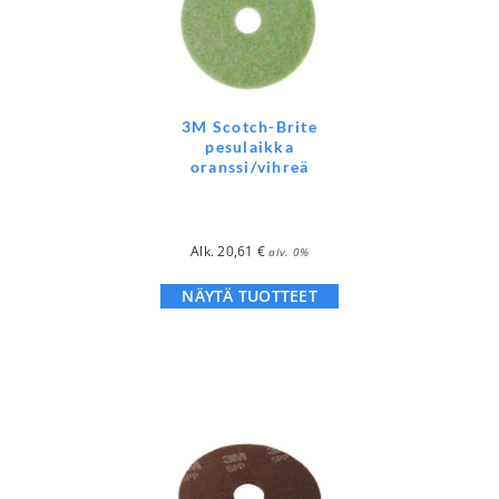
3M Scotch-Brite
pesulaikka
oranssi/vihreä
Alk.
20,61
€
alv. 0%
NÄYTÄ TUOTTEET