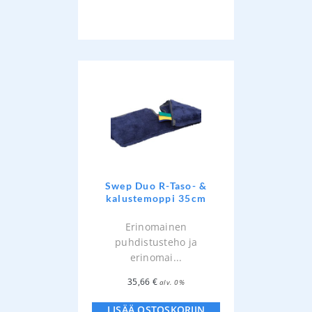
Swep Duo R-Taso- &
kalustemoppi 35cm
Erinomainen
puhdistusteho ja
erinomai...
35,66
€
alv. 0%
LISÄÄ OSTOSKORIIN