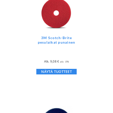
3M Scotch-Brite
pesulaikat punainen
Alk.
9,08
€
alv. 0%
NÄYTÄ TUOTTEET