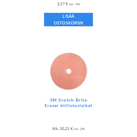
3,37
€
alv. 0%
LISÄÄ
OSTOSKORIIN
3M Scotch-Brite
Eraser kiillotuslaikat
Alk.
30,22
€
alv. 0%