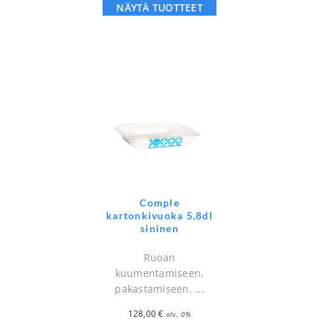
NÄYTÄ TUOTTEET
Comple
kartonkivuoka 5,8dl
sininen
Ruoan
kuumentamiseen,
pakastamiseen, ...
128,00
€
alv. 0%