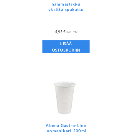
hammastikku
yksittäispakattu
4,95
€
alv. 0%
LISÄÄ
OSTOSKORIIN
Abena Gastro-Line
juomapikari 200ml