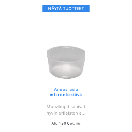
NÄYTÄ TUOTTEET
Annosrasia
mikronkestävä
Muovikupit sopivat
hyvin erilaisten e...
Alk.
4,90
€
alv. 0%