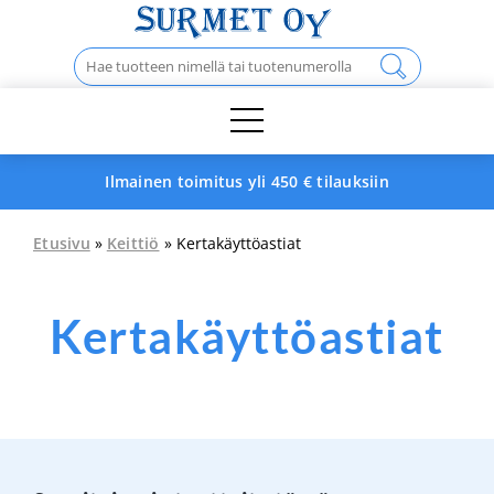
Skip
to
Haku:
content
Ilmainen toimitus yli 450 € tilauksiin
Etusivu
»
Keittiö
» Kertakäyttöastiat
Kertakäyttöastiat