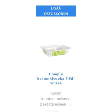
LISÄÄ
OSTOSKORIIN
Comple
kartonkivuoka 7,5dl
vihreä
Ruoan
kuumentamiseen,
pakastamiseen, ...