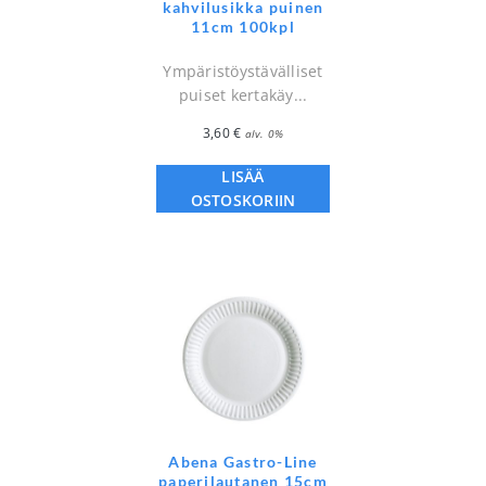
kahvilusikka puinen
11cm 100kpl
Ympäristöystävälliset
puiset kertakäy...
3,60
€
alv. 0%
LISÄÄ
OSTOSKORIIN
Abena Gastro-Line
paperilautanen 15cm