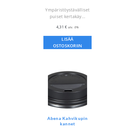
Ympäristöystävälliset
puiset kertakäy...
4,31
€
alv. 0%
LISÄÄ
OSTOSKORIIN
Abena Kahvikupin
kannet