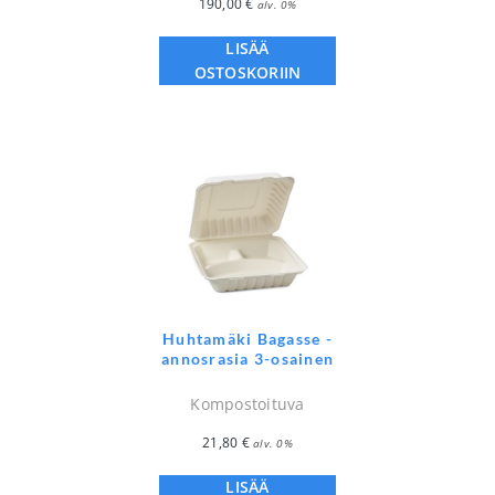
190,00
€
alv. 0%
LISÄÄ
OSTOSKORIIN
Huhtamäki Bagasse -
annosrasia 3-osainen
Kompostoituva
21,80
€
alv. 0%
LISÄÄ