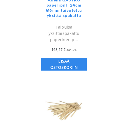
paperipilli 24cm
Ø6mm taivutettu
yksittäispakattu
Taipuisa
yksittäispakattu
paperinen p...
168,57
€
alv. 0%
LISÄÄ
OSTOSKORIIN