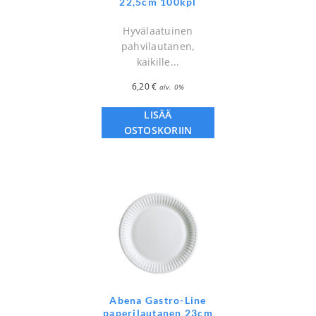
22,5cm 100kpl
Hyvälaatuinen
pahvilautanen,
kaikille...
6,20
€
alv. 0%
LISÄÄ
OSTOSKORIIN
Abena Gastro-Line
paperilautanen 23cm