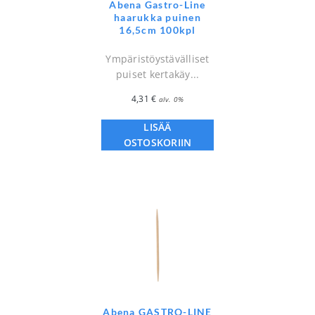
Abena Gastro-Line
haarukka puinen
16,5cm 100kpl
Ympäristöystävälliset
puiset kertakäy...
4,31
€
alv. 0%
LISÄÄ
OSTOSKORIIN
Abena GASTRO-LINE