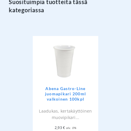
Suosituimpia tuotteita tässä
kategoriassa
Abena Gastro-Line
juomapikari 200ml
valkoinen 100kpl
Laadukas, kertakäyttöinen
muovipikari...
2,93
€
alv. 0%