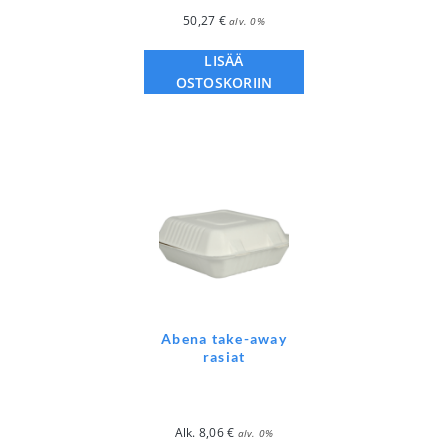
50,27
€
alv. 0%
LISÄÄ
OSTOSKORIIN
Abena take-away
rasiat
Alk.
8,06
€
alv. 0%