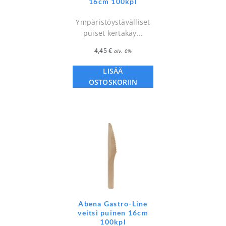
16cm 100kpl
Ympäristöystävälliset
puiset kertakäy...
4,45
€
alv. 0%
LISÄÄ
OSTOSKORIIN
Abena Gastro-Line
veitsi puinen 16cm
100kpl