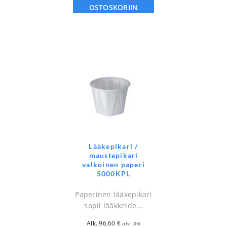
OSTOSKORIIN
Lääkepikari /
maustepikari
valkoinen paperi
5000KPL
Paperinen lääkepikari
sopii lääkkeide...
Alk.
96,60
€
alv. 0%