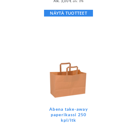
Alk.
3,00
€
alv. 0%
NÄYTÄ TUOTTEET
Abena take-away
paperikassi 250
kpl/ltk