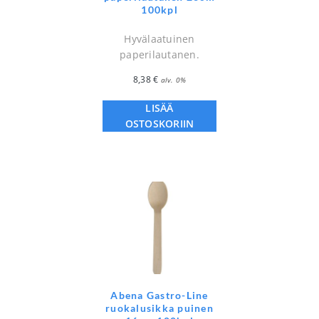
100kpl
Hyvälaatuinen
paperilautanen.
8,38
€
alv. 0%
LISÄÄ
OSTOSKORIIN
Abena Gastro-Line
ruokalusikka puinen