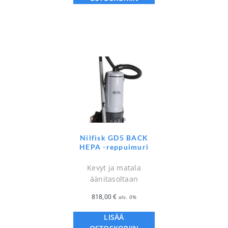
Nilfisk GD5 BACK
HEPA -reppuimuri
Kevyt ja matala
äänitasoltaan
818,00
€
alv. 0%
LISÄÄ