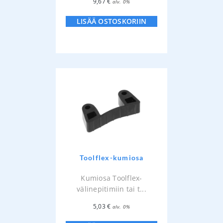
9,67
€
alv. 0%
LISÄÄ OSTOSKORIIN
Toolflex-kumiosa
Kumiosa Toolflex-
välinepitimiin tai t...
5,03
€
alv. 0%