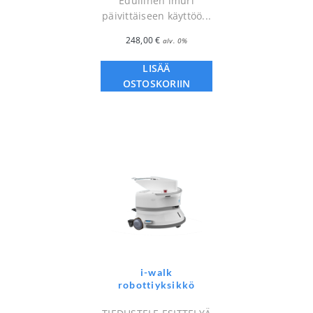
Edullinen imuri
päivittäiseen käyttöö...
248,00
€
alv. 0%
LISÄÄ
OSTOSKORIIN
i-walk
robottiyksikkö