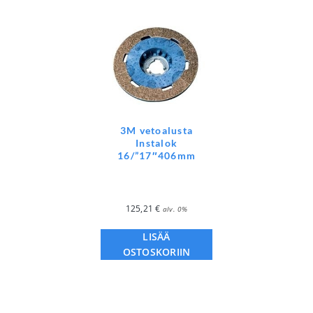
3M vetoalusta
Instalok
16/”17″406mm
125,21
€
alv. 0%
LISÄÄ
OSTOSKORIIN