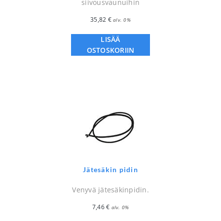
siivousvaunuihin
35,82
€
alv. 0%
LISÄÄ
OSTOSKORIIN
Jätesäkin pidin
Venyvä jätesäkinpidin.
7,46
€
alv. 0%