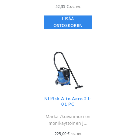
52,35
€
alv. 0%
LISÄÄ
OSTOSKORIIN
Nilfisk Alto Aero 21-
01 PC
Märkä-/kuivaimuri on
monikäyttöinen j...
225,00
€
alv. 0%