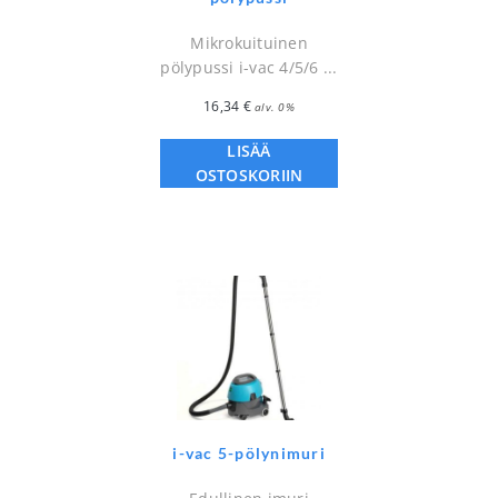
Mikrokuituinen
pölypussi i-vac 4/5/6 ...
16,34
€
alv. 0%
LISÄÄ
OSTOSKORIIN
i-vac 5-pölynimuri