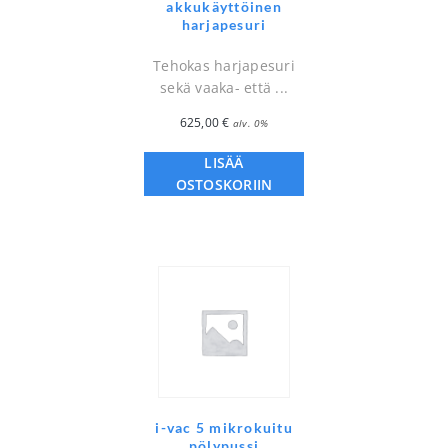
akkukäyttöinen
harjapesuri
Tehokas harjapesuri
sekä vaaka- että ...
625,00
€
alv. 0%
LISÄÄ
OSTOSKORIIN
i-vac 5 mikrokuitu
pölypussi