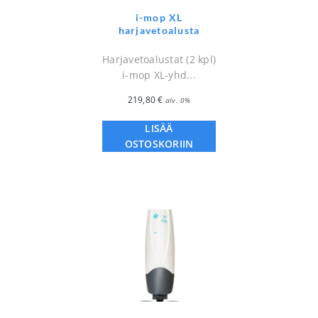
i-mop XL
harjavetoalusta
Harjavetoalustat (2 kpl)
i-mop XL-yhd...
219,80
€
alv. 0%
LISÄÄ
OSTOSKORIIN