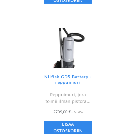
OSTOSKORIIN
Nilfisk GD5 Battery -
reppuimuri
Reppuimuri, joka
toimii ilman pistora...
2709,00
€
alv. 0%
LISÄÄ
OSTOSKORIIN