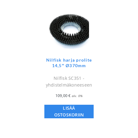
Nilfisk harja prolite
14,5″ Ø370mm
Nilfisk SC351 -
yhdistelmäkoneeseen
109,00
€
alv. 0%
LISÄÄ
OSTOSKORIIN