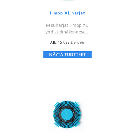
i-mop XL harjat
Pesuharjat i-mop XL-
yhdistelmäkoneese...
Alk.
157,98
€
alv. 0%
NÄYTÄ TUOTTEET