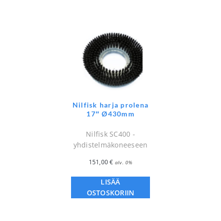
Nilfisk harja prolena
17″ Ø430mm
Nilfisk SC400 -
yhdistelmäkoneeseen
151,00
€
alv. 0%
LISÄÄ
OSTOSKORIIN