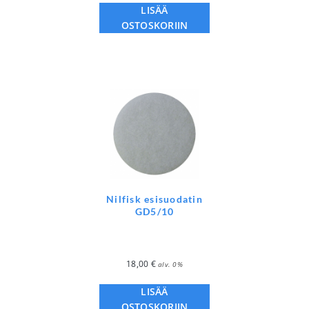
LISÄÄ
OSTOSKORIIN
Nilfisk esisuodatin
GD5/10
18,00
€
alv. 0%
LISÄÄ
OSTOSKORIIN