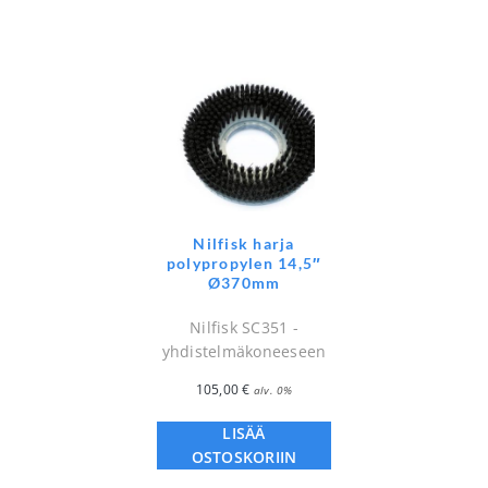
Nilfisk harja
polypropylen 14,5″
Ø370mm
Nilfisk SC351 -
yhdistelmäkoneeseen
105,00
€
alv. 0%
LISÄÄ
OSTOSKORIIN