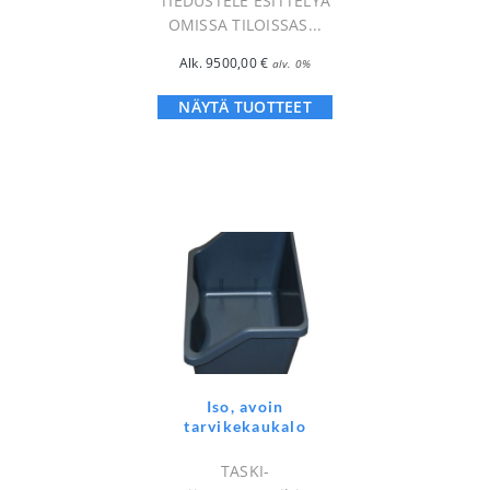
TIEDUSTELE ESITTELYÄ
OMISSA TILOISSAS...
Alk.
9500,00
€
alv. 0%
NÄYTÄ TUOTTEET
Iso, avoin
tarvikekaukalo
TASKI-