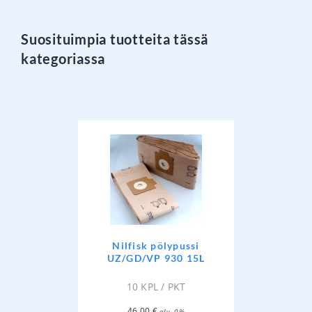
Suosituimpia tuotteita tässä
kategoriassa
Nilfisk pölypussi
UZ/GD/VP 930 15L
10 KPL / PKT
46,00
€
alv. 0%