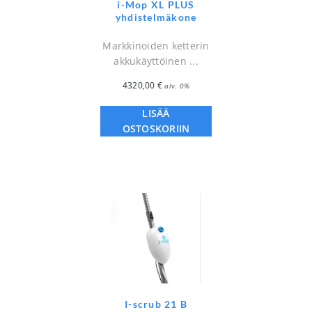
i-Mop XL PLUS
yhdistelmäkone
Markkinoiden ketterin
akkukäyttöinen ...
4320,00
€
alv. 0%
LISÄÄ
OSTOSKORIIN
I-scrub 21 B