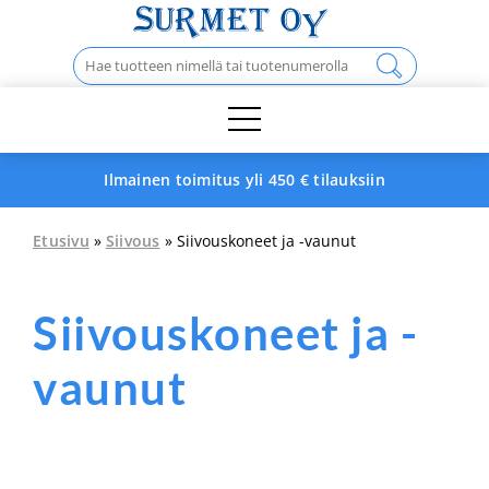
Skip
to
Haku:
content
Ilmainen toimitus yli 450 € tilauksiin
Etusivu
»
Siivous
» Siivouskoneet ja -vaunut
Siivouskoneet ja -
vaunut