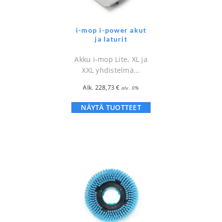
i-mop i-power akut
ja laturit
Akku i-mop Lite, XL ja
XXL yhdistelmä...
Alk.
228,73
€
alv. 0%
NÄYTÄ TUOTTEET