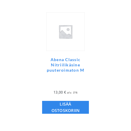
Abena Classic
Nitriilikäsine
puuteroimaton M
13,00
€
alv. 0%
LISÄÄ
OSTOSKORIIN