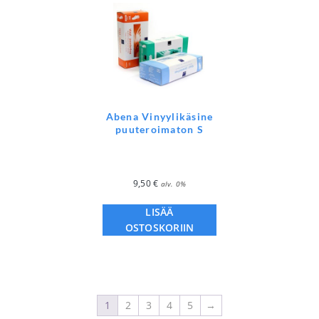
Abena Vinyylikäsine
puuteroimaton S
9,50
€
alv. 0%
LISÄÄ
OSTOSKORIIN
1
2
3
4
5
→