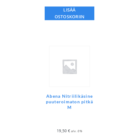
LISÄÄ
OSTOSKORIIN
Abena Nitriilikäsine
puuteroimaton pitkä
M
19,50
€
alv. 0%