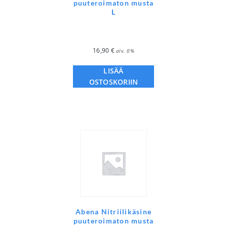
puuteroimaton musta
L
16,90
€
alv. 0%
LISÄÄ
OSTOSKORIIN
Abena Nitriilikäsine
puuteroimaton musta