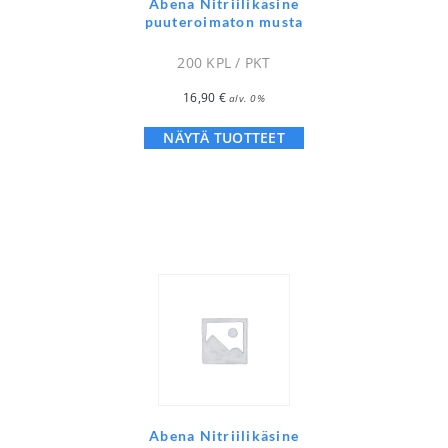
Abena Nitriilikäsine
puuteroimaton musta
200 KPL / PKT
16,90
€
alv. 0%
NÄYTÄ TUOTTEET
Abena Nitriilikäsine