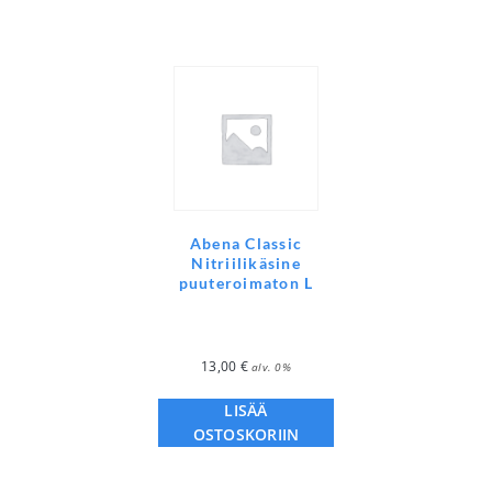
Abena Classic
Nitriilikäsine
puuteroimaton L
13,00
€
alv. 0%
LISÄÄ
OSTOSKORIIN