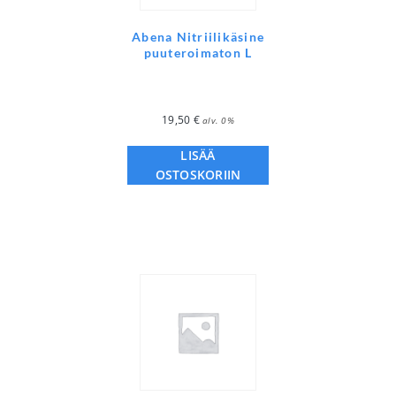
Abena Nitriilikäsine
puuteroimaton L
19,50
€
alv. 0%
LISÄÄ
OSTOSKORIIN