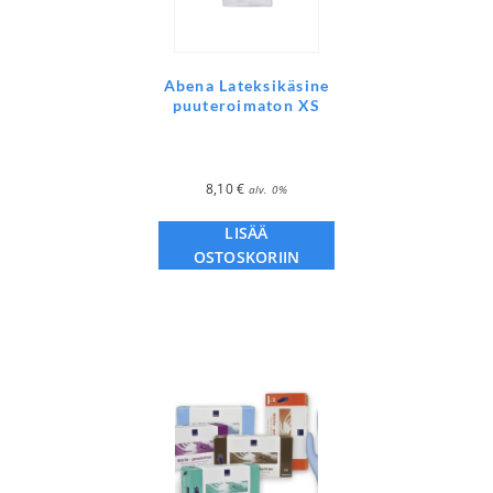
Abena Lateksikäsine
puuteroimaton XS
8,10
€
alv. 0%
LISÄÄ
OSTOSKORIIN