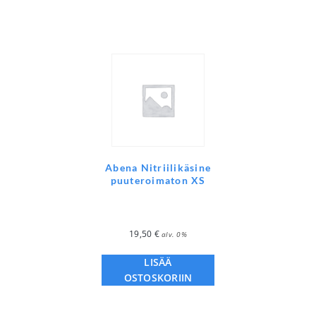
Abena Nitriilikäsine
puuteroimaton XS
19,50
€
alv. 0%
LISÄÄ
OSTOSKORIIN