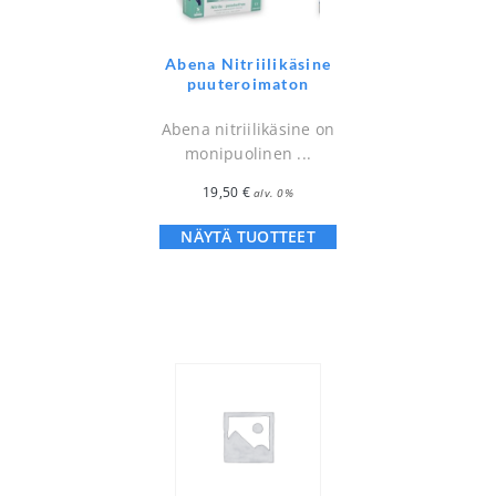
Abena Nitriilikäsine
puuteroimaton
Abena nitriilikäsine on
monipuolinen ...
19,50
€
alv. 0%
NÄYTÄ TUOTTEET