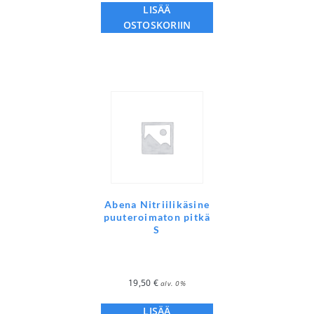
LISÄÄ
OSTOSKORIIN
Abena Nitriilikäsine
puuteroimaton pitkä
S
19,50
€
alv. 0%
LISÄÄ