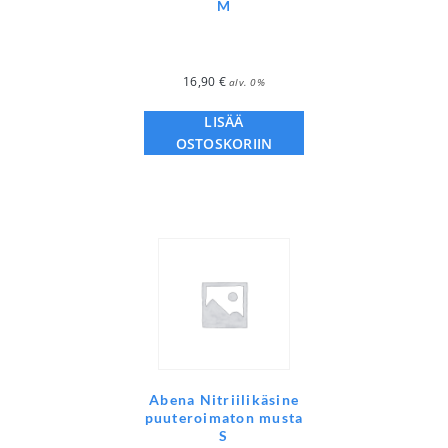
M
16,90
€
alv. 0%
LISÄÄ
OSTOSKORIIN
Abena Nitriilikäsine
puuteroimaton musta
S