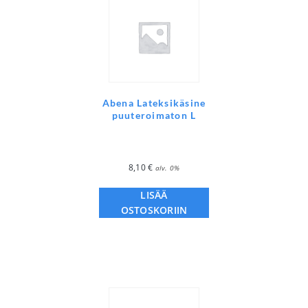
Abena Lateksikäsine
puuteroimaton L
8,10
€
alv. 0%
LISÄÄ
OSTOSKORIIN