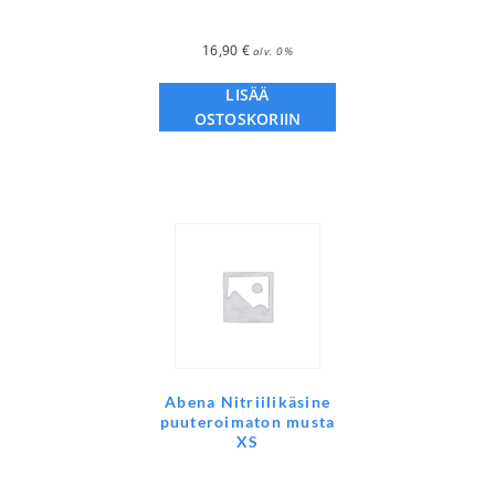
16,90
€
alv. 0%
LISÄÄ
OSTOSKORIIN
Abena Nitriilikäsine
puuteroimaton musta
XS