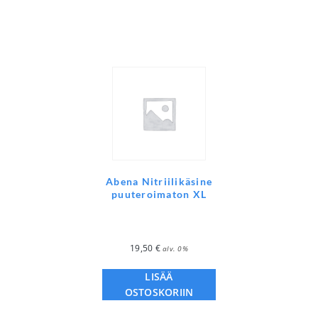
Abena Nitriilikäsine
puuteroimaton XL
19,50
€
alv. 0%
LISÄÄ
OSTOSKORIIN