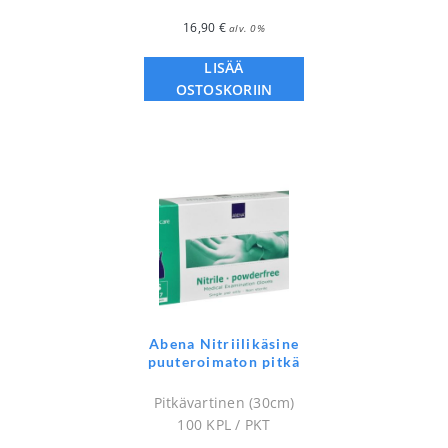
16,90
€
alv. 0%
LISÄÄ
OSTOSKORIIN
Abena Nitriilikäsine
puuteroimaton pitkä
Pitkävartinen (30cm)
100 KPL / PKT