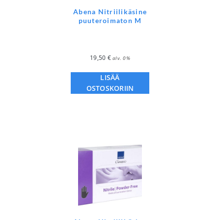
Abena Nitriilikäsine
puuteroimaton M
19,50
€
alv. 0%
LISÄÄ
OSTOSKORIIN