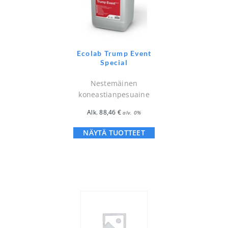
Ecolab Trump Event
Special
Nestemäinen
koneastianpesuaine
Alk.
88,46
€
alv. 0%
NÄYTÄ TUOTTEET