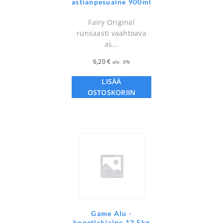
astianpesuaine 900ml
Fairy Original
runsaasti vaahtoava
as...
6,20
€
alv. 0%
LISÄÄ
OSTOSKORIIN
Game Alu -
konetiskiaine 12,5kg