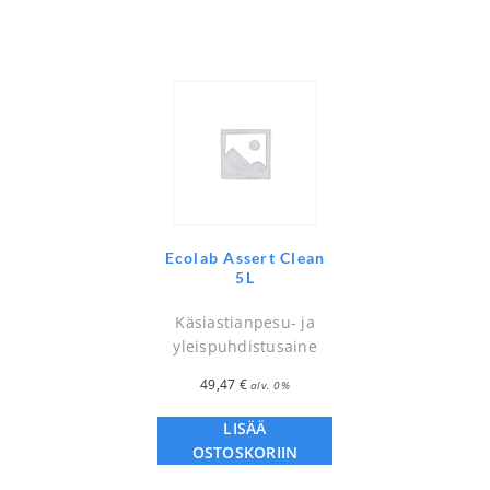
Ecolab Assert Clean
5L
Käsiastianpesu- ja
yleispuhdistusaine
49,47
€
alv. 0%
LISÄÄ
OSTOSKORIIN