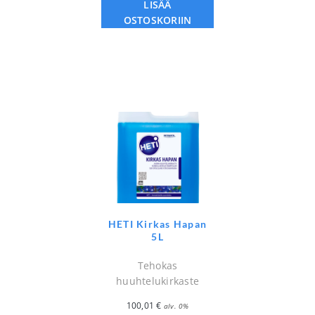
LISÄÄ
OSTOSKORIIN
HETI Kirkas Hapan
5L
Tehokas
huuhtelukirkaste
100,01
€
alv. 0%