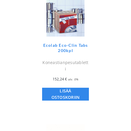
Ecolab Eco-Clin Tabs
200kpl
Koneastianpesutablett
i
152,24
€
alv. 0%
LISÄÄ
OSTOSKORIIN