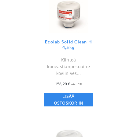
Ecolab Solid Clean H
4,5kg
Kiinteä
koneastianpesuaine
koviin ves...
158,29
€
alv. 0%
LISÄÄ
OSTOSKORIIN