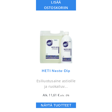
LISÄÄ
OSTOSKORIIN
HETI Neste-Dip
Esiliuotusaine astioille
ja ruokailuv...
Alk.
11,61
€
alv. 0%
NÄYTÄ TUOTTEET