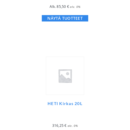
Alk.
85,50
€
alv. 0%
NÄYTÄ TUOTTEET
HETI Kirkas 20L
316,25
€
alv. 0%