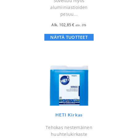
Soveltuu myös
alumiiniastioiden
pesuu...
Alk.
102,85
€
alv. 0%
NÄYTÄ TUOTTEET
HETI Kirkas
Tehokas nestemäinen
huuhtelukirkaste