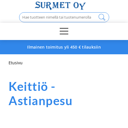
Skip
to
Haku:
content
Ilmainen toimitus yli 450 € tilauksiin
Etusivu
Keittiö -
Astianpesu