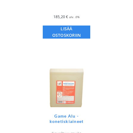
185,20
€
alv. 0%
LISÄÄ
OSTOSKORIIN
Game Alu -
konetiskiaineet