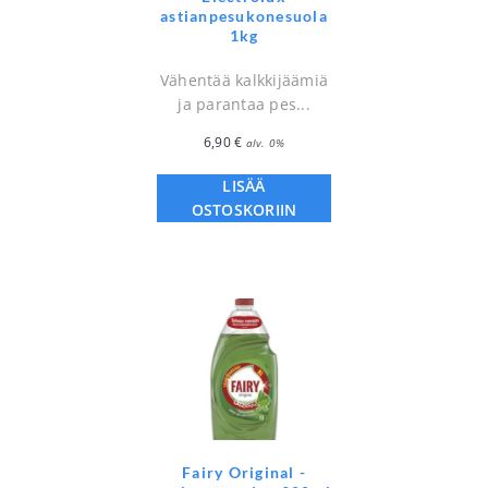
astianpesukonesuola
1kg
Vähentää kalkkijäämiä
ja parantaa pes...
6,90
€
alv. 0%
LISÄÄ
OSTOSKORIIN
Fairy Original -