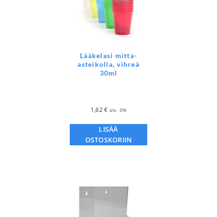
Lääkelasi mitta-
asteikolla, vihreä
30ml
1,62
€
alv. 0%
LISÄÄ
OSTOSKORIIN