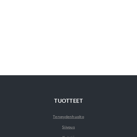
TUOTTEET
Terveydenhuolto
Siivous