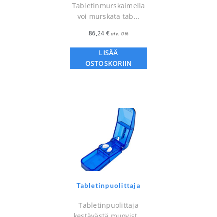
Tabletinmurskaimella
voi murskata tab...
86,24
€
alv. 0%
LISÄÄ
OSTOSKORIIN
Tabletinpuolittaja
Tabletinpuolittaja
kestävästä muovist...