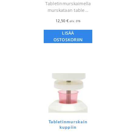
Tabletinmurskaimella
murskataan table...
12,50
€
alv. 0%
LISÄÄ
OSTOSKORIIN
Tabletinmurskain
kuppiin