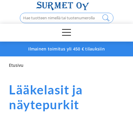
Skip
to
Haku:
content
Ilmainen toimitus yli 450 € tilauksiin
Etusivu
Lääkelasit ja
näytepurkit