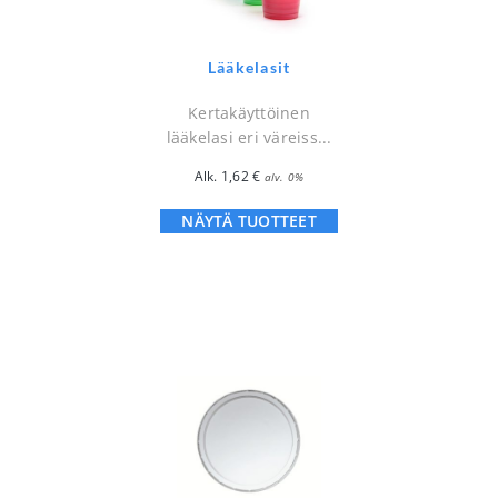
Lääkelasit
Kertakäyttöinen
lääkelasi eri väreiss...
Alk.
1,62
€
alv. 0%
NÄYTÄ TUOTTEET