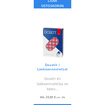
LISÄÄ
OSTOSKORIIN
Dosetit /
Lääkeannostelijat
Dosetti eli
lääkeannostelija on
kätev...
Alk.
20,85
€
alv. 0%