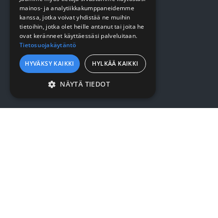
mainos- ja analytiikkakumppaneidemme
SURMET OY
kanssa, jotka voivat yhdistää ne muihin
tietoihin, jotka olet heille antanut tai joita he
ovat keränneet käyttäessäsi palveluitaan.
Eteläväylä 7, 28610 Pori
Tietosuojakäytäntö
7:30 - 16:00
HYVÄKSY KAIKKI
HYLKÄÄ KAIKKI
Puh. (02) 637 5566
NÄYTÄ TIEDOT
surmet@surmet.fi
EHDOTTOMASTI
VÄLTTÄMÄTTÖMÄT
SUORITUSKYVYLLISET
KOHDENTAVAT
TOIMINNALLISET
LUOKITTELEMATTOMAT
Ehdottomasti välttämättömät