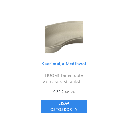
Kaarimalja Medibwol
HUOM! Tämä tuote
vain asukastilauksii...
0,25
€
alv. 0%
LISÄÄ
OSTOSKORIIN