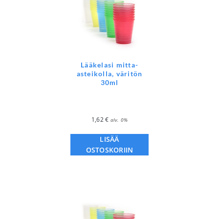
Lääkelasi mitta-
asteikolla, väritön
30ml
1,62
€
alv. 0%
LISÄÄ
OSTOSKORIIN