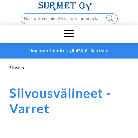
Skip
to
Haku:
content
Ilmainen toimitus yli 450 € tilauksiin
Etusivu
Siivousvälineet -
Varret