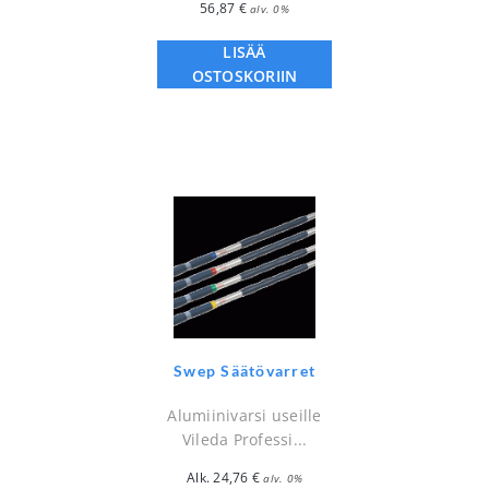
56,87
€
alv. 0%
LISÄÄ
OSTOSKORIIN
Swep Säätövarret
Alumiinivarsi useille
Vileda Professi...
Alk.
24,76
€
alv. 0%