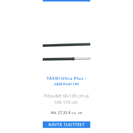
TASKI Ultra Plus -
säätövarret
Pituudet 60-105 cm ja
100-170 cm.
Alk.
27,33
€
alv. 0%
NÄYTÄ TUOTTEET