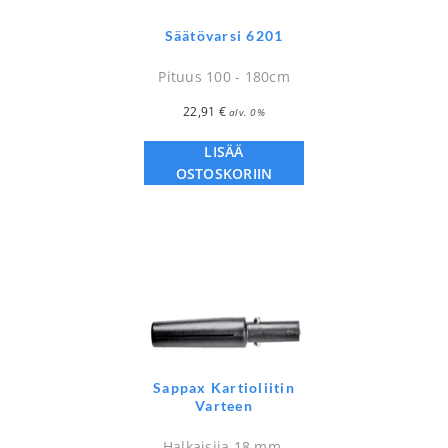
Säätövarsi 6201
Pituus 100 - 180cm
22,91
€
alv. 0%
LISÄÄ
OSTOSKORIIN
Sappax Kartioliitin
Varteen
Halkaisija 18 mm.