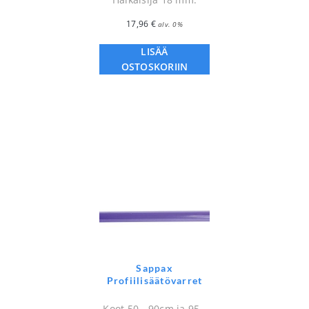
17,96
€
alv. 0%
LISÄÄ
OSTOSKORIIN
Sappax
Profiilisäätövarret
Koot 50 - 90cm ja 95 -