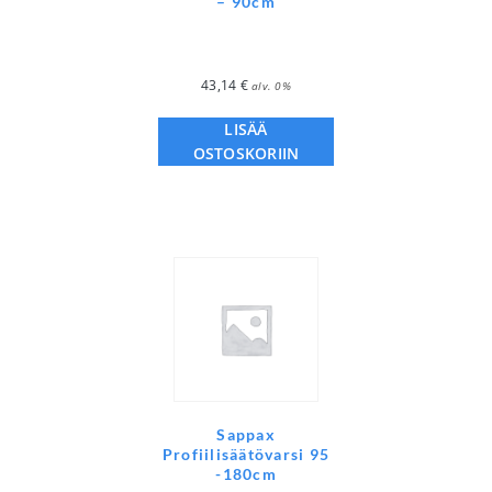
– 90cm
43,14
€
alv. 0%
LISÄÄ
OSTOSKORIIN
Sappax
Profiilisäätövarsi 95
-180cm