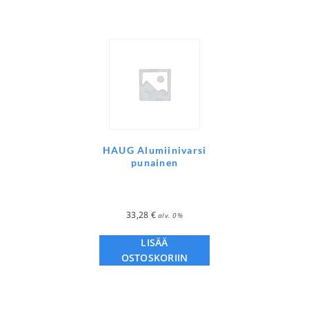
HAUG Alumiinivarsi
punainen
33,28
€
alv. 0%
LISÄÄ
OSTOSKORIIN