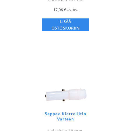
17,96
€
alv. 0%
LISÄÄ
OSTOSKORIIN
Sappax Kierreliitin
Varteen
Halkaisija 18 mm.