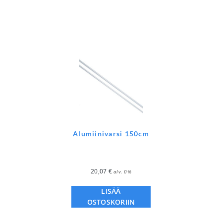
Alumiinivarsi 150cm
20,07
€
alv. 0%
LISÄÄ
OSTOSKORIIN