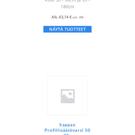
180cm
Alk.
43,14
€
alv. 0%
NÄYTÄ TUOTTEET
Sappax
Profiilisäätövarsi 50