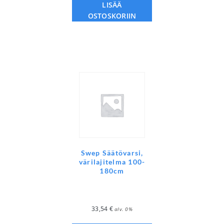
LISÄÄ
OSTOSKORIIN
Swep Säätövarsi,
värilajitelma 100-
180cm
33,54
€
alv. 0%