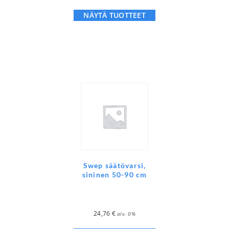
NÄYTÄ TUOTTEET
Swep säätövarsi,
sininen 50-90 cm
24,76
€
alv. 0%