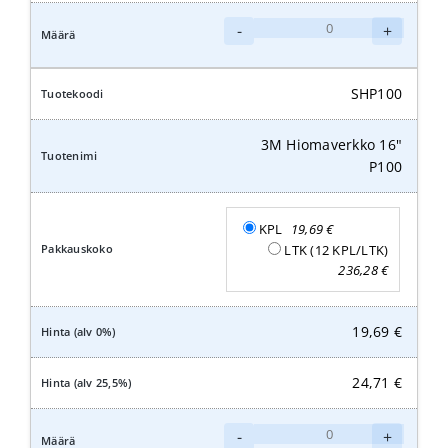
3M
-
+
Hiomaverkko
16"
P120
SHP100
määrä
3M Hiomaverkko 16"
P100
KPL
19,69
€
LTK (12 KPL/LTK)
236,28
€
19,69
€
24,71
€
3M
-
+