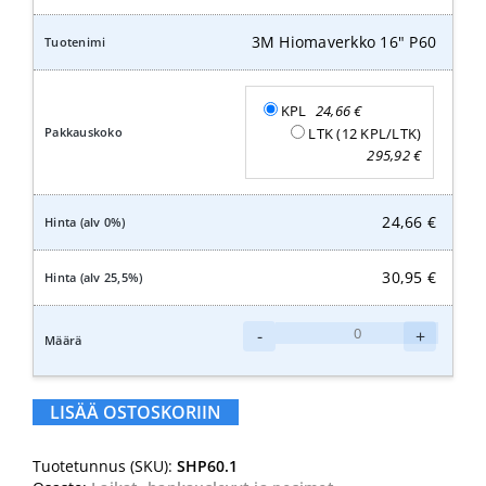
määrä
3M Hiomaverkko 16" P60
KPL
24,66
€
LTK (12 KPL/LTK)
295,92
€
24,66
€
30,95
€
3M
-
+
Hiomaverkko
16"
P60
LISÄÄ OSTOSKORIIN
määrä
Tuotetunnus (SKU):
SHP60.1