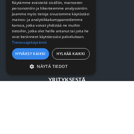
Käytämme evästeitä sisällön, mainosten
Pehmopaperit
personointiin ja liikenteemme analysointiin.
Suojaus
Jaamme myös tietoja sivustomme käytöstäsi
mainos- ja analytiikkakumppaneidemme
kanssa, jotka voivat yhdistää ne muihin
tietoihin, jotka olet heille antanut tai joita he
VERKKOKAUPPA
ovat keränneet käyttäessäsi palveluitaan.
Tietosuojakäytäntö
Kirjaudu / rekisteröidy
HYVÄKSY KAIKKI
HYLKÄÄ KAIKKI
Myynti- ja toimitusehdot
NÄYTÄ TIEDOT
EHDOTTOMASTI
YRITYKSESTÄ
VÄLTTÄMÄTTÖMÄT
SUORITUSKYVYLLISET
Yrityksestä
KOHDENTAVAT
Sopimusasiakkuus
TOIMINNALLISET
Yhteystiedot
LUOKITTELEMATTOMAT