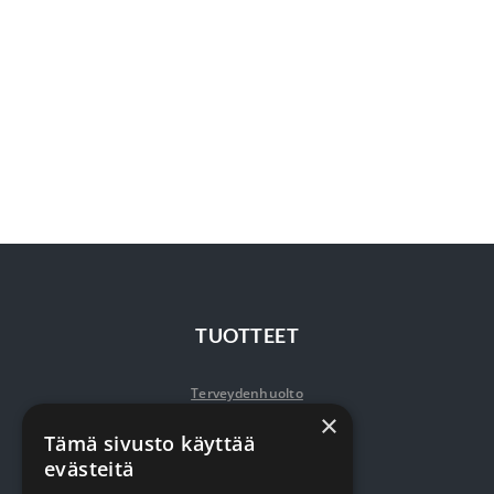
TUOTTEET
Terveydenhuolto
×
Siivous
Tämä sivusto käyttää
evästeitä
Keittiö