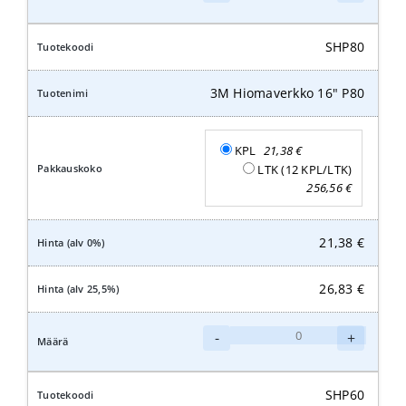
Hiomaverkko
16"
P100
SHP80
määrä
3M Hiomaverkko 16" P80
KPL
21,38
€
LTK (12 KPL/LTK)
256,56
€
21,38
€
26,83
€
3M
-
+
Hiomaverkko
16"
P80
SHP60