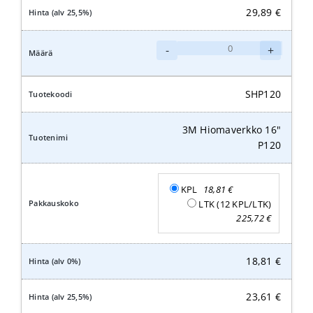
29,89
€
3M
-
+
Hiomaverkko
16"
P150
SHP120
määrä
3M Hiomaverkko 16"
P120
KPL
18,81
€
LTK (12 KPL/LTK)
225,72
€
18,81
€
23,61
€