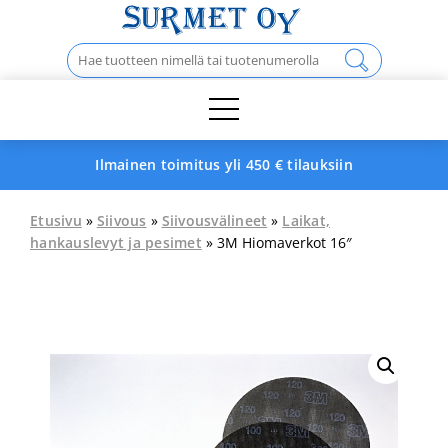
Skip
to
Haku:
content
Ilmainen toimitus yli 450 € tilauksiin
Etusivu
»
Siivous
»
Siivousvälineet
»
Laikat,
hankauslevyt ja pesimet
» 3M Hiomaverkot 16″