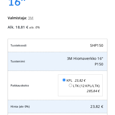
16″
Valmistaja:
3M
Alk.
18,81
€
alv. 0%
SHP150
3M Hiomaverkko 16"
P150
KPL
23,82
€
LTK (12 KPL/LTK)
285,84
€
23,82
€