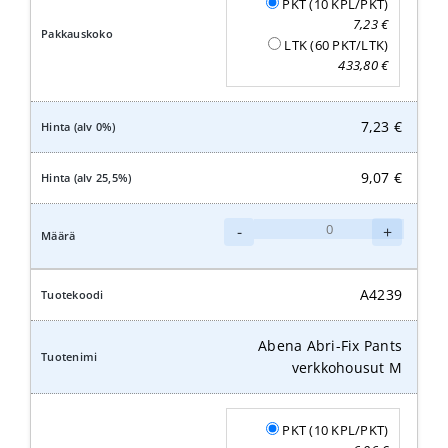
PKT (10 KPL/PKT)
7,23
€
LTK (60 PKT/LTK)
433,80
€
7,23
€
9,07
€
Abena
-
+
Abri-
Fix
Pants
A4239
verkkohousut
L
Abena Abri-Fix Pants
määrä
verkkohousut M
PKT (10 KPL/PKT)