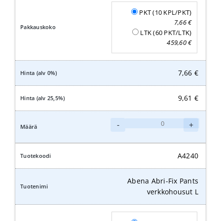
PKT (10 KPL/PKT)
7,66
€
LTK (60 PKT/LTK)
459,60
€
7,66
€
9,61
€
Abena
-
+
Abri-
Fix
Pants
A4240
verkkohousut
XL
Abena Abri-Fix Pants
määrä
verkkohousut L