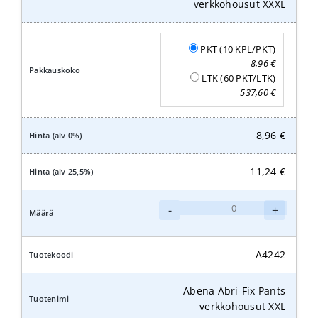
verkkohousut XXXL
PKT (10 KPL/PKT)
8,96
€
LTK (60 PKT/LTK)
537,60
€
8,96
€
11,24
€
Abena
-
+
Abri-
Fix
Pants
A4242
verkkohousut
XXXL
Abena Abri-Fix Pants
määrä
verkkohousut XXL