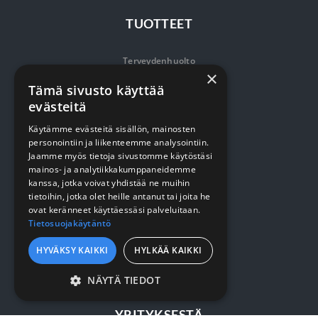
TUOTTEET
Terveydenhuolto
×
Siivous
Tämä sivusto käyttää
evästeitä
Keittiö
Käytämme evästeitä sisällön, mainosten
Pehmopaperit
personointiin ja liikenteemme analysointiin.
Jaamme myös tietoja sivustomme käytöstäsi
Suojaus
mainos- ja analytiikkakumppaneidemme
kanssa, jotka voivat yhdistää ne muihin
tietoihin, jotka olet heille antanut tai joita he
VERKKOKAUPPA
ovat keränneet käyttäessäsi palveluitaan.
Tietosuojakäytäntö
Kirjaudu / rekisteröidy
HYVÄKSY KAIKKI
HYLKÄÄ KAIKKI
Myynti- ja toimitusehdot
NÄYTÄ TIEDOT
EHDOTTOMASTI
YRITYKSESTÄ
VÄLTTÄMÄTTÖMÄT