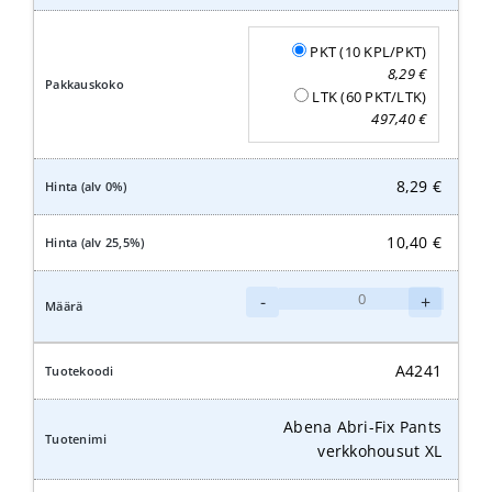
PKT (10 KPL/PKT)
8,29
€
LTK (60 PKT/LTK)
497,40
€
8,29
€
10,40
€
Abena
-
+
Abri-
Fix
Pants
A4241
verkkohousut
XXL
Abena Abri-Fix Pants
määrä
verkkohousut XL