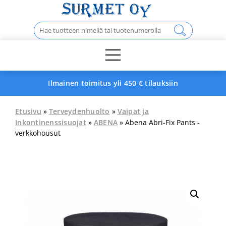
Skip
to
Haku:
content
Ilmainen toimitus yli 450 € tilauksiin
Etusivu
»
Terveydenhuolto
»
Vaipat ja
Inkontinenssisuojat
»
ABENA
» Abena Abri-Fix Pants -
verkkohousut