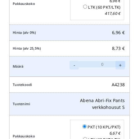
6,96
€
LTK (60 PKT/LTK)
417,60
€
6,96
€
8,73
€
Abena
-
+
Abri-
Fix
Pants
A4238
verkkohousut
M
Abena Abri-Fix Pants
määrä
verkkohousut S
PKT (10 KPL/PKT)
6,67
€