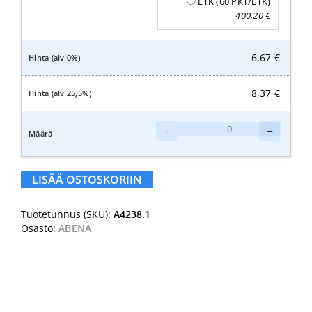
LTK (60 PKT/LTK)
400,20
€
6,67
€
8,37
€
Abena
-
+
Abri-
Fix
Pants
LISÄÄ OSTOSKORIIN
verkkohousut
S
Tuotetunnus (SKU):
A4238.1
määrä
Osasto:
ABENA