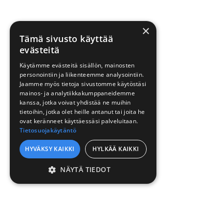
×
Tämä sivusto käyttää
evästeitä
Käytämme evästeitä sisällön, mainosten
personointiin ja liikenteemme analysointiin.
Jaamme myös tietoja sivustomme käytöstäsi
mainos- ja analytiikkakumppaneidemme
kanssa, jotka voivat yhdistää ne muihin
tietoihin, jotka olet heille antanut tai joita he
ovat keränneet käyttäessäsi palveluitaan.
Tietosuojakäytäntö
HYVÄKSY KAIKKI
HYLKÄÄ KAIKKI
NÄYTÄ TIEDOT
EHDOTTOMASTI
VÄLTTÄMÄTTÖMÄT
SUORITUSKYVYLLISET