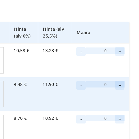
Hinta
Hinta (alv
Määrä
(alv 0%)
25,5%)
Abena
10,58
€
13,28
€
-
+
Abri-
Fix
Soft
Cotton
Abena
9,48
€
11,90
€
-
-
+
Abri-
verkkohousut
Fix
XXXL
Soft
määrä
Cotton
Abena
8,70
€
10,92
€
-
-
+
Abri-
verkkohousut
Fix
XXL
Soft
määrä