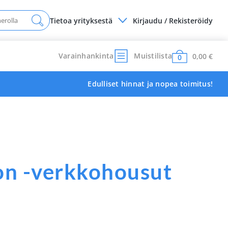
Tietoa yrityksestä
Kirjaudu / Rekisteröidy
Varainhankinta
Muistilista
0,00
€
0
Edulliset hinnat ja nopea toimitus!
on -verkkohousut