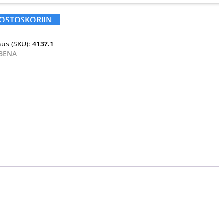
 OSTOSKORIIN
us (SKU):
4137.1
BENA