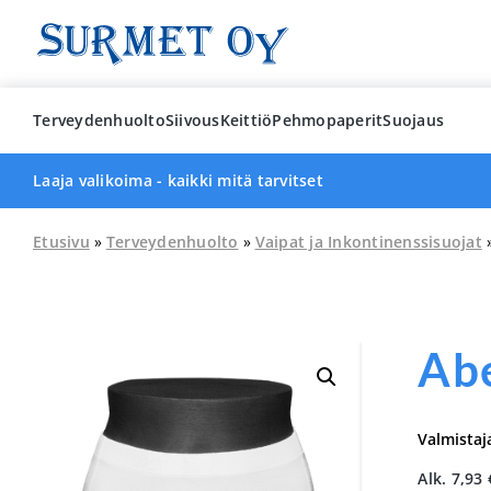
Skip
to
content
Terveydenhuolto
Siivous
Keittiö
Pehmopaperit
Suojaus
Laaja valikoima - kaikki mitä tarvitset
Etusivu
»
Terveydenhuolto
»
Vaipat ja Inkontinenssisuojat
Abe
Valmistaj
Alk.
7,93