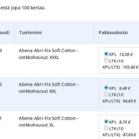
estä jopa 100 kertaa.
oodi
Tuotenimi
Pakkauskoko
3
Abena Abri-Fix Soft Cotton -
KPL
10,58
€
verkkohousut XXXL
LTK (10
KPL/LTK)
105,80
€
2
Abena Abri-Fix Soft Cotton -
KPL
9,48
€
verkkohousut XXL
LTK (10
KPL/LTK)
94,80
€
1
Abena Abri-Fix Soft Cotton -
KPL
8,70
€
verkkohousut XL
LTK (10
KPL/LTK)
87,00
€