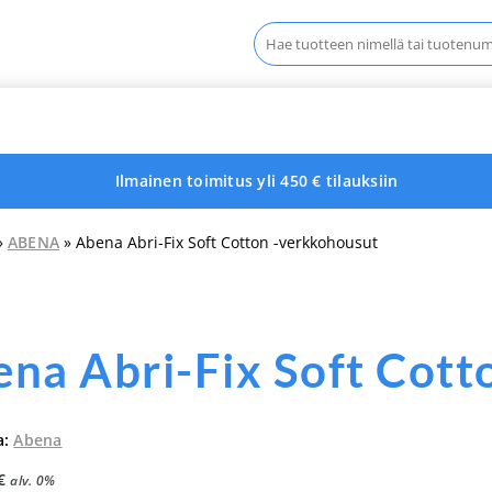
Haku:
Ilmainen toimitus yli 450 € tilauksiin
»
ABENA
» Abena Abri-Fix Soft Cotton -verkkohousut
na Abri-Fix Soft Cott
a:
Abena
€
alv. 0%