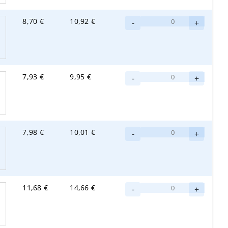
Cotton
Abena
8,70
€
10,92
€
-
-
+
Abri-
verkkohousut
Fix
XL
Soft
määrä
Cotton
Abena
7,93
€
9,95
€
-
-
+
Abri-
verkkohousut
Fix
L
Soft
määrä
Cotton
Abena
7,98
€
10,01
€
-
-
+
Abri-
verkkohousut
Fix
M
Soft
määrä
Cotton
Abena
11,68
€
14,66
€
-
-
+
Abri-
verkkohousut
Fix
S
Soft
määrä