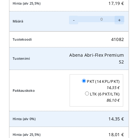
17,19
€
Abena
-
+
Abri-
Flex
Premium
41082
M1
määrä
Abena Abri-Flex Premium
S2
PKT (14 KPL/PKT)
14,35
€
LTK (6 PKT/LTK)
86,10
€
14,35
€
18,01
€