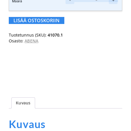
Abri-
Flex
Premium
LISÄÄ OSTOSKORIIN
XS1
määrä
Tuotetunnus (SKU):
41070.1
Osasto:
ABENA
Kuvaus
Kuvaus