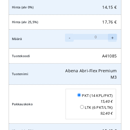
14,15
€
17,76
€
Abena
-
+
Abri-
Flex
Premium
A41085
L1
määrä
Abena Abri-Flex Premium
M3
PKT (14 KPL/PKT)
15,40
€
LTK (6 PKT/LTK)
92,40
€