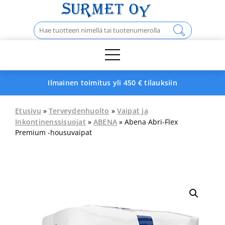
Skip
to
Haku:
content
Ilmainen toimitus yli 450 € tilauksiin
Etusivu
»
Terveydenhuolto
»
Vaipat ja
Inkontinenssisuojat
»
ABENA
» Abena Abri-Flex
Premium -housuvaipat