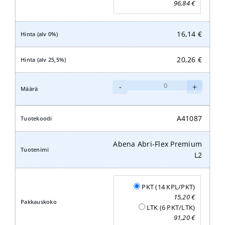
96,84
€
16,14
€
20,26
€
Abena
-
+
Abri-
Flex
Premium
A41087
L3
määrä
Abena Abri-Flex Premium
L2
PKT (14 KPL/PKT)
15,20
€
LTK (6 PKT/LTK)
91,20
€