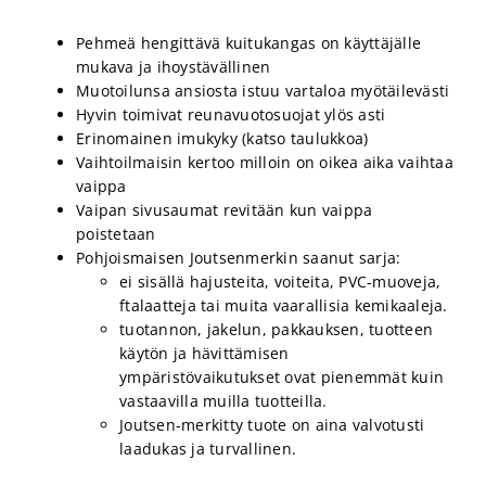
Pehmeä hengittävä kuitukangas on käyttäjälle
mukava ja ihoystävällinen
Muotoilunsa ansiosta istuu vartaloa myötäilevästi
Hyvin toimivat reunavuotosuojat ylös asti
Erinomainen imukyky (katso taulukkoa)
Vaihtoilmaisin kertoo milloin on oikea aika vaihtaa
vaippa
Vaipan sivusaumat revitään kun vaippa
poistetaan
Pohjoismaisen Joutsenmerkin saanut sarja:
ei sisällä hajusteita, voiteita, PVC-muoveja,
ftalaatteja tai muita vaarallisia kemikaaleja.
tuotannon, jakelun, pakkauksen, tuotteen
käytön ja hävittämisen
ympäristövaikutukset ovat pienemmät kuin
vastaavilla muilla tuotteilla.
Joutsen-merkitty tuote on aina valvotusti
laadukas ja turvallinen.