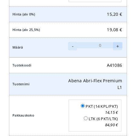
15,20
€
19,08
€
Abena
-
+
Abri-
Flex
Premium
A41086
L2
määrä
Abena Abri-Flex Premium
L1
PKT (14 KPL/PKT)
14,15
€
LTK (6 PKT/LTK)
84,90
€