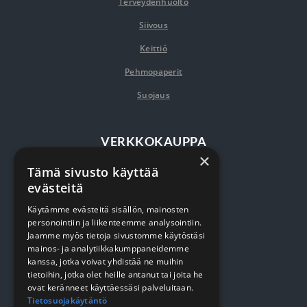
Terveydenhuolto
Siivous
Keittiö
Pehmopaperit
Suojaus
VERKKOKAUPPA
×
Tämä sivusto käyttää
Kirjaudu / rekisteröidy
evästeitä
Myynti- ja toimitusehdot
Käytämme evästeitä sisällön, mainosten
personointiin ja liikenteemme analysointiin.
Jaamme myös tietoja sivustomme käytöstäsi
YRITYKSESTÄ
mainos- ja analytiikkakumppaneidemme
kanssa, jotka voivat yhdistää ne muihin
tietoihin, jotka olet heille antanut tai joita he
Yrityksestä
ovat keränneet käyttäessäsi palveluitaan.
Tietosuojakäytäntö
Sopimusasiakkuus