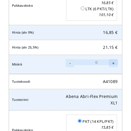
16,85
€
LTK (6 PKT/LTK)
101,10
€
16,85
€
21,15
€
Abena
-
+
Abri-
Flex
Premium
A41089
XL2
määrä
Abena Abri-Flex Premium
XL1
PKT (14 KPL/PKT)
15,85
€