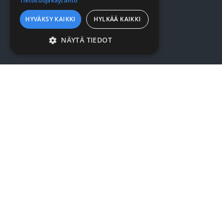
Tietosuojakäytäntö
Yrityksestä
HYVÄKSY KAIKKI
HYLKÄÄ KAIKKI
Sopimusasiakkuus
NÄYTÄ TIEDOT
Yhteystiedot
EHDOTTOMASTI
VÄLTTÄMÄTTÖMÄT
SURMET OY
SUORITUSKYVYLLISET
KOHDENTAVAT
Eteläväylä 7, 28610 Pori
TOIMINNALLISET
7:30 - 16:00
LUOKITTELEMATTOMAT
Puh. (02) 637 5566
surmet@surmet.fi
Ehdottomasti välttämättömät
Suorituskyvylliset
Kohdentavat
Toiminnalliset
Luokittelemattomat
Ehdottomasti välttämättömät evästeet