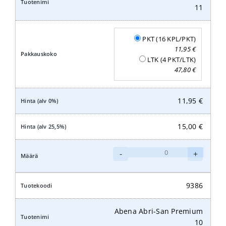
11
PKT (16 KPL/PKT)
11,95
€
LTK (4 PKT/LTK)
47,80
€
11,95
€
15,00
€
Abena
-
+
Abri-
San
Premium
9386
11
määrä
Abena Abri-San Premium
10