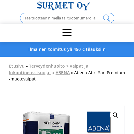
Skip
to
Haku:
content
Ilmainen toimitus yli 450 € tilauksiin
Etusivu
»
Terveydenhuolto
»
Vaipat ja
Inkontinenssisuojat
»
ABENA
» Abena Abri-San Premium
-muotovaipat