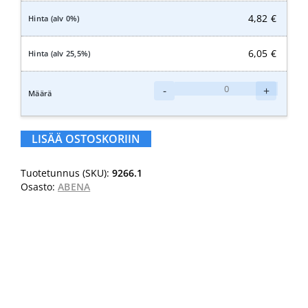
4,82
€
6,05
€
Abena
-
+
Abri-
San
Premium
LISÄÄ OSTOSKORIIN
3
määrä
Tuotetunnus (SKU):
9266.1
Osasto:
ABENA