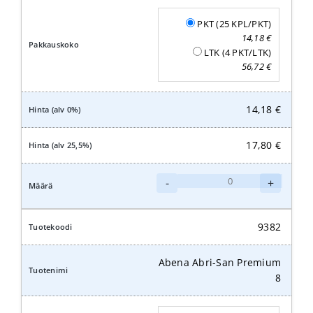
PKT (25 KPL/PKT)
14,18
€
LTK (4 PKT/LTK)
56,72
€
14,18
€
17,80
€
Abena
-
+
Abri-
San
Premium
9382
9
määrä
Abena Abri-San Premium
8