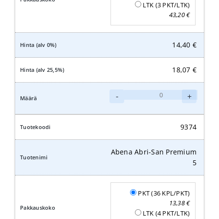
LTK (3 PKT/LTK)
43,20
€
14,40
€
18,07
€
Abena
-
+
Abri-
San
Premium
9374
6
määrä
Abena Abri-San Premium
5
PKT (36 KPL/PKT)
13,38
€
LTK (4 PKT/LTK)