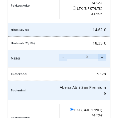
14,62
€
LTK (3 PKT/LTK)
43,86
€
14,62
€
18,35
€
Abena
-
+
Abri-
San
Premium
9378
7
määrä
Abena Abri-San Premium
6
PKT (34 KPL/PKT)
14,40
€