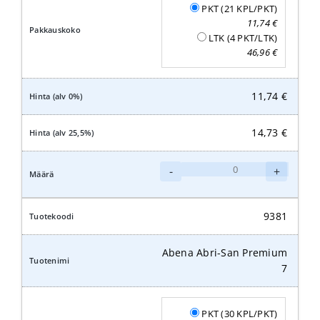
PKT (21 KPL/PKT)
11,74
€
LTK (4 PKT/LTK)
46,96
€
11,74
€
14,73
€
Abena
-
+
Abri-
San
Premium
9381
8
määrä
Abena Abri-San Premium
7
PKT (30 KPL/PKT)