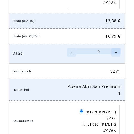
53,52
€
13,38
€
16,79
€
Abena
-
+
Abri-
San
Premium
9271
5
määrä
Abena Abri-San Premium
4
PKT (28 KPL/PKT)
6,23
€
LTK (6 PKT/LTK)
37,38
€