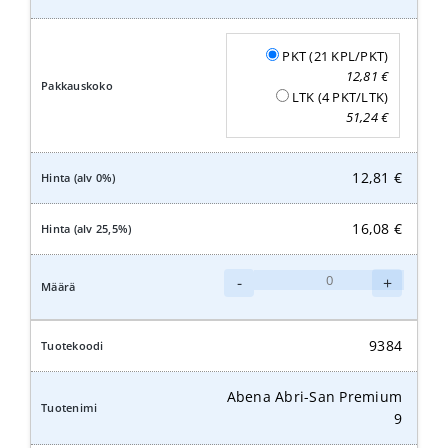
PKT (21 KPL/PKT)
12,81
€
LTK (4 PKT/LTK)
51,24
€
12,81
€
16,08
€
Abena
-
+
Abri-
San
Premium
9384
10
määrä
Abena Abri-San Premium
9