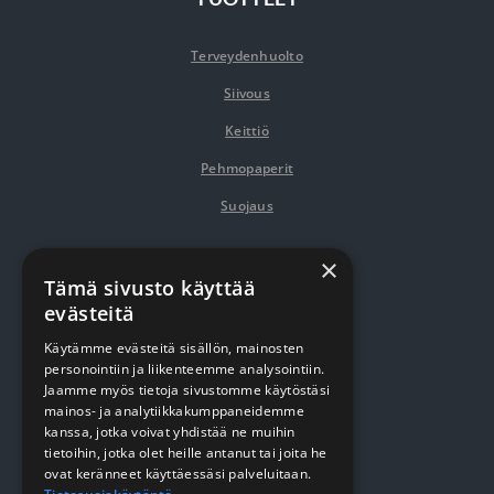
Terveydenhuolto
Siivous
Keittiö
Pehmopaperit
Suojaus
×
VERKKOKAUPPA
Tämä sivusto käyttää
evästeitä
Kirjaudu / rekisteröidy
Käytämme evästeitä sisällön, mainosten
personointiin ja liikenteemme analysointiin.
Myynti- ja toimitusehdot
Jaamme myös tietoja sivustomme käytöstäsi
mainos- ja analytiikkakumppaneidemme
kanssa, jotka voivat yhdistää ne muihin
YRITYKSESTÄ
tietoihin, jotka olet heille antanut tai joita he
ovat keränneet käyttäessäsi palveluitaan.