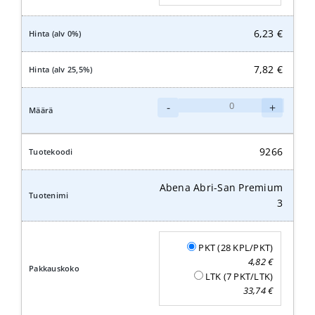
6,23
€
7,82
€
Abena
-
+
Abri-
San
Premium
9266
4
määrä
Abena Abri-San Premium
3
PKT (28 KPL/PKT)
4,82
€
LTK (7 PKT/LTK)
33,74
€