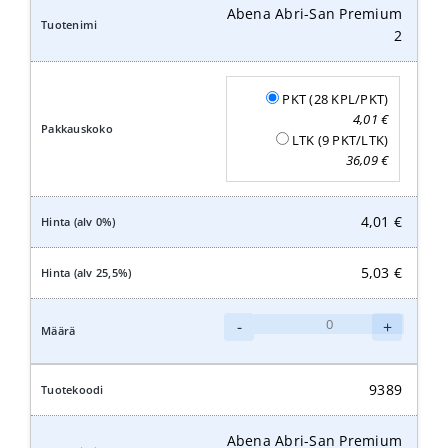
Abena Abri-San Premium
2
PKT (28 KPL/PKT)
4,01
€
LTK (9 PKT/LTK)
36,09
€
4,01
€
5,03
€
Abena
-
+
Abri-
San
Premium
9389
2
määrä
Abena Abri-San Premium