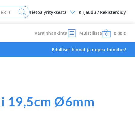
Tietoa yrityksestä
Kirjaudu / Rekisteröidy
Varainhankinta
Muistilista
0,00
€
0
Edulliset hinnat ja nopea toimitus!
li 19,5cm Ø6mm