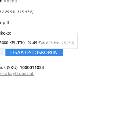
a:
Abena
ALV 25.5%:
115,07
€
)
pilli.
skoko:
(5000 KPL/lTK)
91,69
€
(ALV 25.5%:
115,07
€
)
LISÄÄ OSTOSKORIIN
i
us (SKU):
1000011024
ertakäyttöastiat