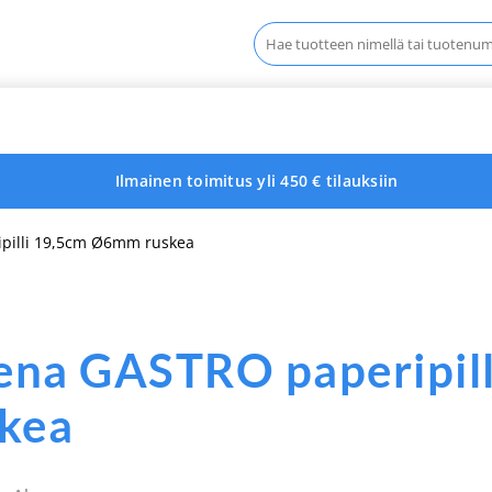
Haku:
Ilmainen toimitus yli 450 € tilauksiin
pilli 19,5cm Ø6mm ruskea
ena GASTRO paperipil
skea