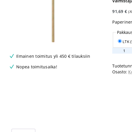
Valmistaj
91,69
€
(
Paperinen 
Pakkau
LTK 
Abena
GASTRO
Ilmainen toimitus yli 450 € tilauksiin
paperipill
Tuotetunn
Nopea toimitusaika!
19,5cm
Osasto:
K
Ø6mm
ruskea
määrä