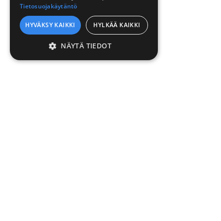
Tietosuojakäytäntö
HYVÄKSY KAIKKI
HYLKÄÄ KAIKKI
NÄYTÄ TIEDOT
EHDOTTOMASTI
VÄLTTÄMÄTTÖMÄT
SUORITUSKYVYLLISET
KOHDENTAVAT
TOIMINNALLISET
LUOKITTELEMATTOMAT
TUOTTEET
V
Ehdottomasti välttämättömät
Suorituskyvylliset
Kohdentavat
Terveydenhuolto
Ki
Toiminnalliset
Luokittelemattomat
Siivous
My