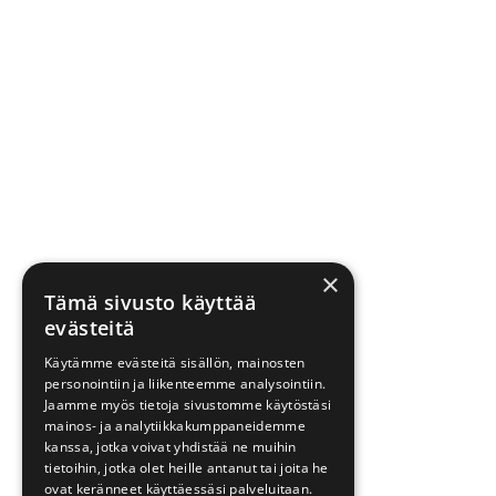
×
Tämä sivusto käyttää
evästeitä
Käytämme evästeitä sisällön, mainosten
personointiin ja liikenteemme analysointiin.
Jaamme myös tietoja sivustomme käytöstäsi
mainos- ja analytiikkakumppaneidemme
kanssa, jotka voivat yhdistää ne muihin
tietoihin, jotka olet heille antanut tai joita he
ovat keränneet käyttäessäsi palveluitaan.