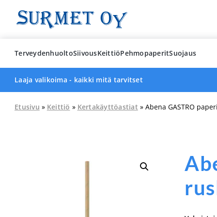
Skip
to
content
Terveydenhuolto
Siivous
Keittiö
Pehmopaperit
Suojaus
Laaja valikoima - kaikki mitä tarvitset
Etusivu
»
Keittiö
»
Kertakäyttöastiat
» Abena GASTRO paperi
Ab
ru