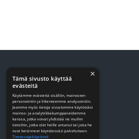
×
TUOTTEET
Tämä sivusto käyttää
evästeitä
Terveydenhuolto
Käytämme evästeitä sisällön, mainosten
personointiin ja liikenteemme analysointiin.
Siivous
Jaamme myös tietoja sivustomme käytöstäsi
mainos- ja analytiikkakumppaneidemme
Keittiö
kanssa, jotka voivat yhdistää ne muihin
Pehmopaperit
tietoihin, jotka olet heille antanut tai joita he
ovat keränneet käyttäessäsi palveluitaan.
Suojaus
Tietosuojakäytäntö