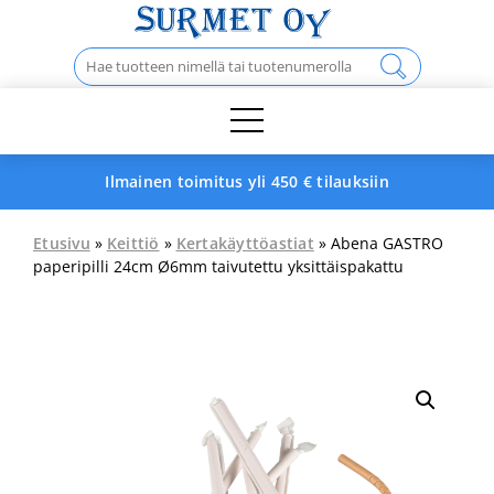
Skip
to
Haku:
content
Ilmainen toimitus yli 450 € tilauksiin
Etusivu
»
Keittiö
»
Kertakäyttöastiat
» Abena GASTRO
paperipilli 24cm Ø6mm taivutettu yksittäispakattu