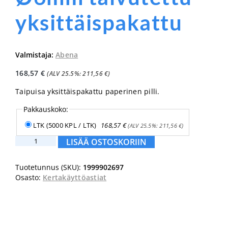
yksittäispakattu
Valmistaja:
Abena
168,57
€
(ALV 25.5%:
211,56
€
)
Taipuisa yksittäispakattu paperinen pilli.
Pakkauskoko:
LTK (5000 KPL / LTK)
168,57
€
(ALV 25.5%:
211,56
€
)
Abena
LISÄÄ OSTOSKORIIN
GASTRO
paperipilli
Tuotetunnus (SKU):
1999902697
24cm
Osasto:
Kertakäyttöastiat
Ø6mm
taivutettu
yksittäispakattu
määrä