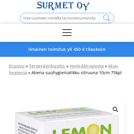
Skip
to
Haku:
content
Ilmainen toimitus yli 450 € tilauksiin
Etusivu
»
Terveydenhuolto
»
Henkilöhygienia
»
Muu
hygienia
» Abena suuhygieniatikku sitruuna 10cm 75kpl