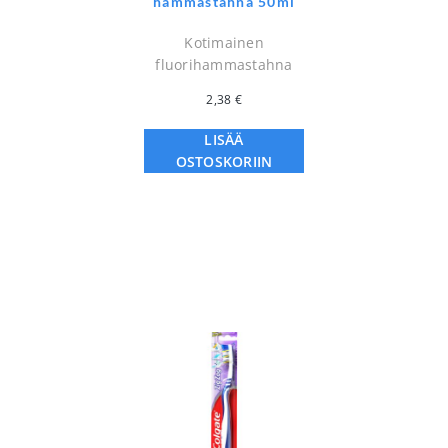
hammastahna 50ml
Kotimainen
fluorihammastahna
2,38
€
LISÄÄ
OSTOSKORIIN