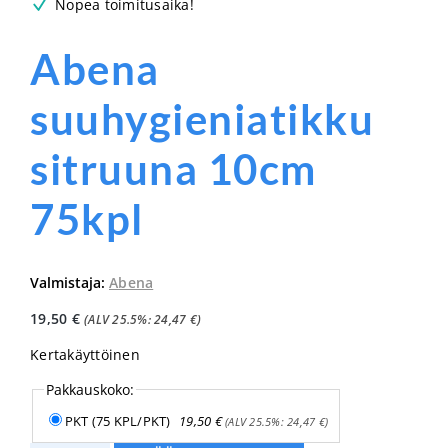
Nopea toimitusaika!
Abena
suuhygieniatikku
sitruuna 10cm
75kpl
Valmistaja:
Abena
19,50
€
(ALV 25.5%:
24,47
€
)
Kertakäyttöinen
Pakkauskoko:
PKT (75 KPL/PKT)
19,50
€
(ALV 25.5%:
24,47
€
)