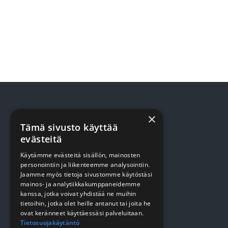
×
TUOTTEET
Tämä sivusto käyttää
evästeitä
Terveydenhuolto
Käytämme evästeitä sisällön, mainosten
personointiin ja liikenteemme analysointiin.
Siivous
Jaamme myös tietoja sivustomme käytöstäsi
mainos- ja analytiikkakumppaneidemme
Keittiö
kanssa, jotka voivat yhdistää ne muihin
Pehmopaperit
tietoihin, jotka olet heille antanut tai joita he
ovat keränneet käyttäessäsi palveluitaan.
Suojaus
Tietosuojakäytäntö