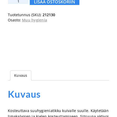
Abena
LISÄÄ OSTOSKORIIN
suuhygieniatikku
sitruuna
Tuotetunnus (SKU):
212130
10cm
Osasto:
Muu hygienia
75kpl
määrä
Kuvaus
Kuvaus
Kosteuttava suuhygieniatikku kuivalle suulle.
Käytetään
limakalvojen ja kielen kosteuttamiseen.
Sitruuna aktivoi