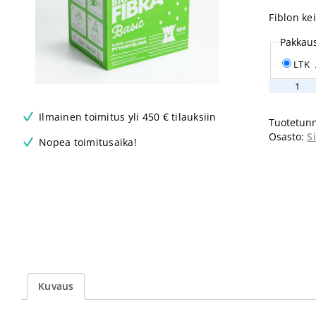
Fiblon kei
Pakkau
LTK
Bio
Fibra
40
Ilmainen toimitus yli 450 € tilauksiin
Tuotetunn
x
Osasto:
S
50cm
Nopea toimitusaika!
määrä
Kuvaus