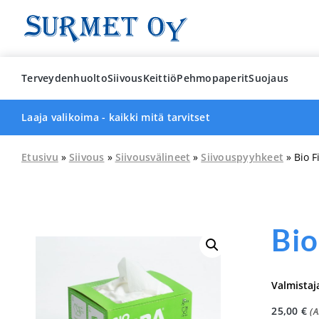
Skip
to
content
Terveydenhuolto
Siivous
Keittiö
Pehmopaperit
Suojaus
Laaja valikoima - kaikki mitä tarvitset
Etusivu
»
Siivous
»
Siivousvälineet
»
Siivouspyyhkeet
» Bio F
Bio
Valmistaj
25,00
€
(