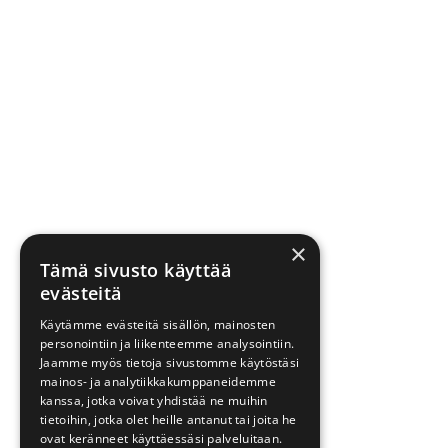
×
Tämä sivusto käyttää
evästeitä
Käytämme evästeitä sisällön, mainosten
personointiin ja liikenteemme analysointiin.
Jaamme myös tietoja sivustomme käytöstäsi
mainos- ja analytiikkakumppaneidemme
kanssa, jotka voivat yhdistää ne muihin
tietoihin, jotka olet heille antanut tai joita he
ovat keränneet käyttäessäsi palveluitaan.