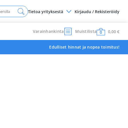
Tietoa yrityksestä
Kirjaudu / Rekisteröidy
Varainhankinta
Muistilista
0,00
€
0
Edulliset hinnat ja nopea toimitus!