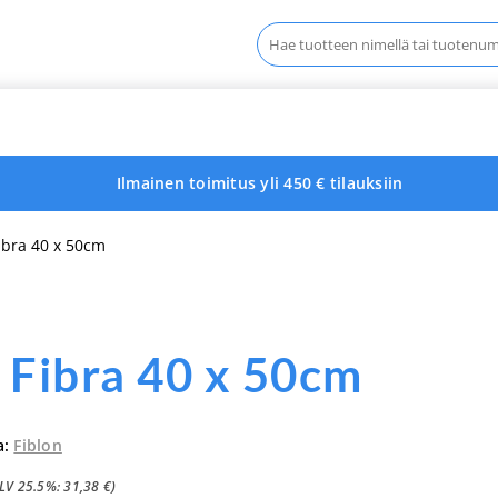
Haku:
Ilmainen toimitus yli 450 € tilauksiin
ibra 40 x 50cm
 Fibra 40 x 50cm
a:
Fiblon
ALV 25.5%:
31,38
€
)