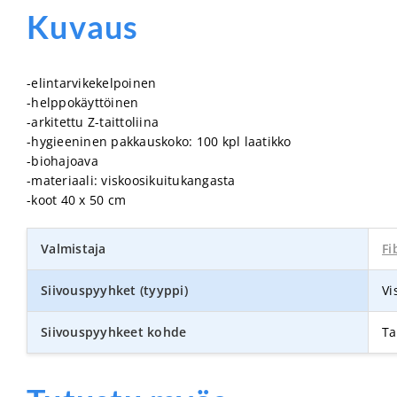
Kuvaus
-elintarvikekelpoinen
-helppokäyttöinen
-arkitettu Z-taittoliina
-hygieeninen pakkauskoko: 100 kpl laatikko
-biohajoava
-materiaali: viskoosikuitukangasta
-koot 40 x 50 cm
Valmistaja
Fi
Siivouspyyhket (tyyppi)
Vi
Siivouspyyhkeet kohde
Ta