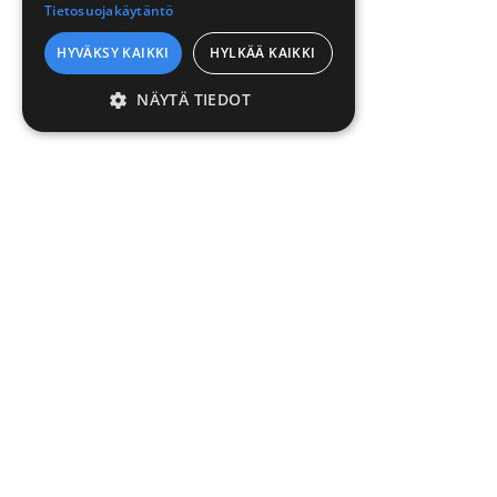
Tietosuojakäytäntö
HYVÄKSY KAIKKI
HYLKÄÄ KAIKKI
NÄYTÄ TIEDOT
EHDOTTOMASTI
VÄLTTÄMÄTTÖMÄT
SUORITUSKYVYLLISET
KOHDENTAVAT
TOIMINNALLISET
LUOKITTELEMATTOMAT
TUOTTEET
V
Ehdottomasti välttämättömät
Suorituskyvylliset
Kohdentavat
Terveydenhuolto
Ki
Toiminnalliset
Luokittelemattomat
Siivous
My