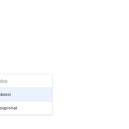
blon
skoosi
sopinnat