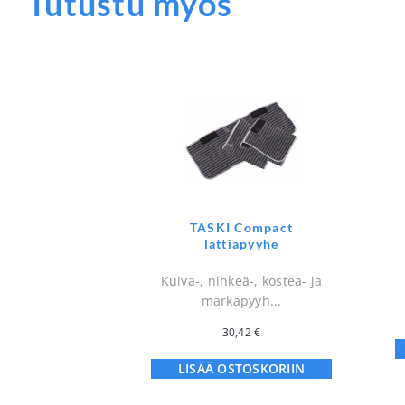
Tutustu myös
TASKI Compact
lattiapyyhe
Kuiva-, nihkeä-, kostea- ja
märkäpyyh...
30,42
€
LISÄÄ OSTOSKORIIN