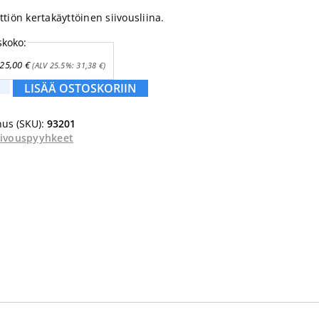
ttiön kertakäyttöinen siivousliina.
skoko:
25,00
€
(ALV 25.5%:
31,38
€
)
LISÄÄ OSTOSKORIIN
us (SKU):
93201
iivouspyyhkeet