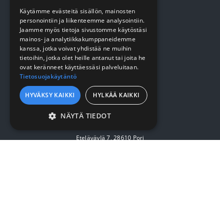
Käytämme evästeitä sisällön, mainosten
YRITYKSESTÄ
personointiin ja liikenteemme analysointiin.
Jaamme myös tietoja sivustomme käytöstäsi
mainos- ja analytiikkakumppaneidemme
Yrityksestä
kanssa, jotka voivat yhdistää ne muihin
tietoihin, jotka olet heille antanut tai joita he
Sopimusasiakkuus
ovat keränneet käyttäessäsi palveluitaan.
Tietosuojakäytäntö
Yhteystiedot
HYVÄKSY KAIKKI
HYLKÄÄ KAIKKI
SURMET OY
NÄYTÄ TIEDOT
EHDOTTOMASTI
Eteläväylä 7, 28610 Pori
VÄLTTÄMÄTTÖMÄT
SUORITUSKYVYLLISET
7:30 - 16:00
KOHDENTAVAT
Puh. (02) 637 5566
surmet@surmet.fi
TOIMINNALLISET
LUOKITTELEMATTOMAT