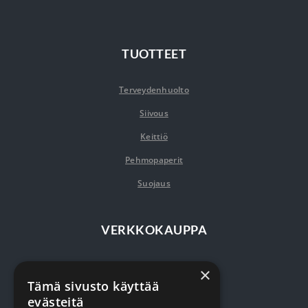
TUOTTEET
Terveydenhuolto
Siivous
Keittiö
Pehmopaperit
Suojaus
VERKKOKAUPPA
Kirjaudu / rekisteröidy
×
Tämä sivusto käyttää
Myynti- ja toimitusehdot
evästeitä