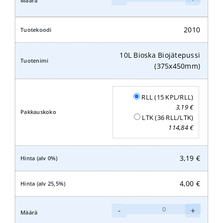
Bioska
ruokanäytepussi
(210x320x0,018mm)
2010
määrä
10L Bioska Biojätepussi
(375x450mm)
RLL (15 KPL/RLL)
3,19
€
LTK (36 RLL/LTK)
114,84
€
3,19
€
4,00
€
10L
-
+
Bioska