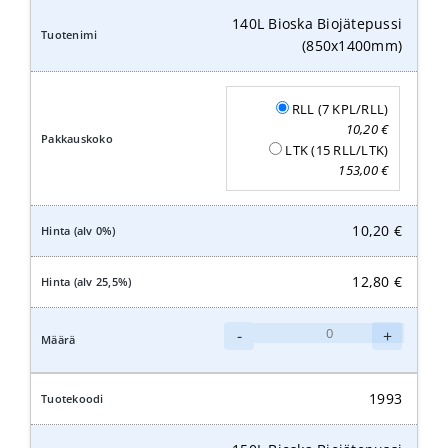
140L Bioska Biojätepussi
(850x1400mm)
RLL (7 KPL/RLL)
10,20
€
LTK (15 RLL/LTK)
153,00
€
10,20
€
12,80
€
140L
-
+
Bioska
Biojätepussi
(850x1400mm)
1993
määrä