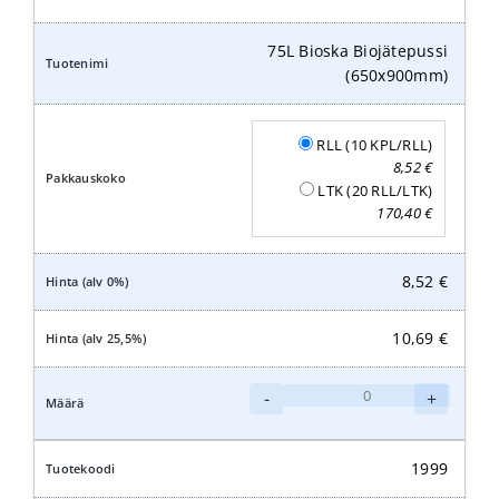
määrä
75L Bioska Biojätepussi
(650x900mm)
RLL (10 KPL/RLL)
8,52
€
LTK (20 RLL/LTK)
170,40
€
8,52
€
10,69
€
75L
-
+
Bioska
Biojätepussi
(650x900mm)
1999
määrä