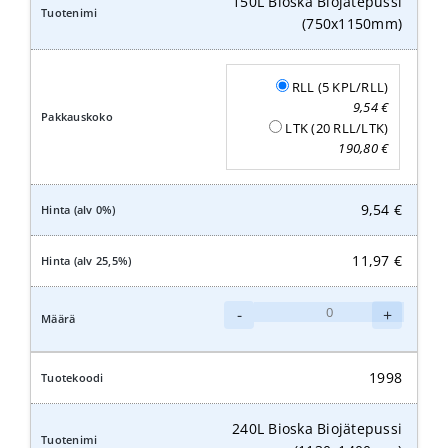
150L Bioska Biojätepussi
(750x1150mm)
RLL (5 KPL/RLL)
9,54
€
LTK (20 RLL/LTK)
190,80
€
9,54
€
11,97
€
150L
-
+
Bioska
Biojätepussi
(750x1150mm)
1998
määrä
240L Bioska Biojätepussi