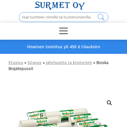
Skip
to
Haku:
content
Ilmainen toimitus yli 450 € tilauksiin
Etusivu
»
Siivous
»
Jätehuolto ja kiinteistö
» Bioska
Biojätepussit