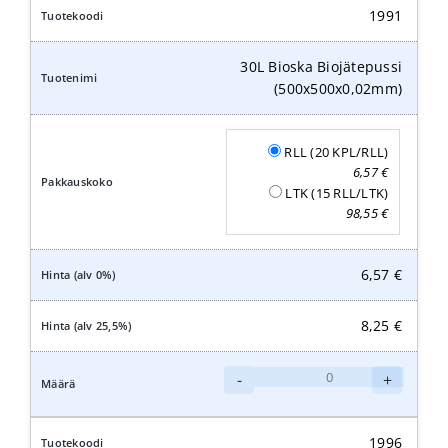
(420x500mm)
1991
määrä
30L Bioska Biojätepussi
(500x500x0,02mm)
RLL (20 KPL/RLL)
6,57
€
LTK (15 RLL/LTK)
98,55
€
6,57
€
8,25
€
30L
-
+
Bioska
Biojätepussi
(500x500x0,02mm)
1996