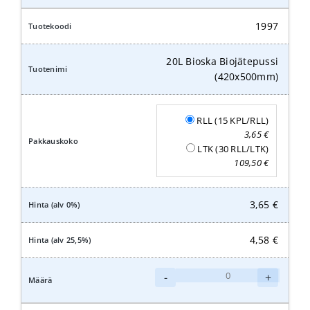
Biojätepussi
(375x450mm)
1997
määrä
20L Bioska Biojätepussi
(420x500mm)
RLL (15 KPL/RLL)
3,65
€
LTK (30 RLL/LTK)
109,50
€
3,65
€
4,58
€
20L
-
+
Bioska
Biojätepussi