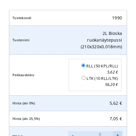
1990
2L Bioska
ruokanäytepussi
(210x320x0,018mm)
RLL (50 KPL/RLL)
5,62
€
LTK (10 RLL/LTK)
56,20
€
5,62
€
7,05
€
2L
-
+