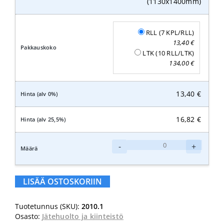
(1130x1400mm)
RLL (7 KPL/RLL)
13,40
€
LTK (10 RLL/LTK)
134,00
€
13,40
€
16,82
€
240L
-
+
Bioska
Biojätepussi
(1130x1400mm)
LISÄÄ OSTOSKORIIN
määrä
Tuotetunnus (SKU):
2010.1
Osasto:
Jätehuolto ja kiinteistö