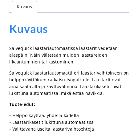
Kuvaus
Kuvaus
Salvequick laastariautomaatissa laastarit vedetään
alaspäin. Näin vältetään muiden laastareiden
likaantuminen tai kastuminen.
Salvequick laastariautomaatti eri laastarivaihtoineen on
helppokäyttöinen ratkaisu työpaikalle. Laastarit ovat
aina saatavilla ja käyttövalmiina. Laastarikasetit ovat
lukittuna automaatissa, mikä estää hävikkiä.
Tuote-edut:
• Helppo käyttää, yhdellä kädellä
• Laastarikasetit lukittuna automaatissa
• Valittavana useita laastarivaihtoehtoja