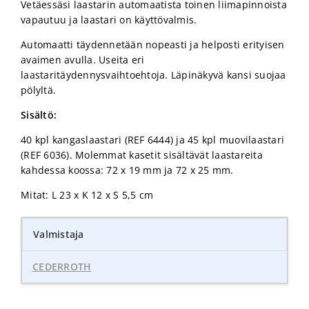
Vetäessäsi laastarin automaatista toinen liimapinnoista
vapautuu ja laastari on käyttövalmis.
Automaatti täydennetään nopeasti ja helposti erityisen
avaimen avulla. Useita eri
laastaritäydennysvaihtoehtoja. Läpinäkyvä kansi suojaa
pölyltä.
Sisältö:
40 kpl kangaslaastari (REF 6444) ja 45 kpl muovilaastari
(REF 6036). Molemmat kasetit sisältävät laastareita
kahdessa koossa: 72 x 19 mm ja 72 x 25 mm.
Mitat: L 23 x K 12 x S 5,5 cm
Valmistaja
CEDERROTH