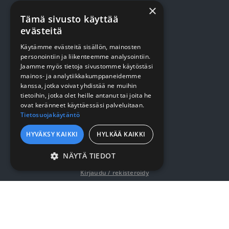
×
TUOTTEET
Tämä sivusto käyttää
evästeitä
Terveydenhuolto
Käytämme evästeitä sisällön, mainosten
personointiin ja liikenteemme analysointiin.
Siivous
Jaamme myös tietoja sivustomme käytöstäsi
mainos- ja analytiikkakumppaneidemme
Keittiö
kanssa, jotka voivat yhdistää ne muihin
Pehmopaperit
tietoihin, jotka olet heille antanut tai joita he
ovat keränneet käyttäessäsi palveluitaan.
Suojaus
Tietosuojakäytäntö
HYVÄKSY KAIKKI
HYLKÄÄ KAIKKI
VERKKOKAUPPA
NÄYTÄ TIEDOT
EHDOTTOMASTI
Kirjaudu / rekisteröidy
VÄLTTÄMÄTTÖMÄT
Myynti- ja toimitusehdot
SUORITUSKYVYLLISET
KOHDENTAVAT
YRITYKSESTÄ