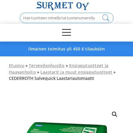
Skip
to
Haku:
content
Ilmainen toimitus yli 450 € tilauksiin
Etusivu
»
Terveydenhuolto
»
Ensiaputuotteet ja
Haavanhoito
»
Laastarit ja muut ensiaputuotteet
»
CEDERROTH Salvequick Laastariautomaatti