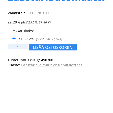
Valmistaja:
CEDERROTH
22,20
€
(ALV 25.5%:
27,86
€
)
Pakkauskoko:
PKT
22,20
€
(ALV 25.5%:
27,86
€
)
CEDERROTH
LISÄÄ OSTOSKORIIN
Salvequick
Laastariautomaatti
Tuotetunnus (SKU):
490700
määrä
Osasto:
Laastarit ja muut ensiaputuotteet