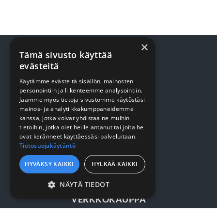
×
Tämä sivusto käyttää
evästeitä
TUOTTEET
Käytämme evästeitä sisällön, mainosten
personointiin ja liikenteemme analysointiin.
Jaamme myös tietoja sivustomme käytöstäsi
Terveydenhuolto
mainos- ja analytiikkakumppaneidemme
Siivous
kanssa, jotka voivat yhdistää ne muihin
tietoihin, jotka olet heille antanut tai joita he
Keittiö
ovat keränneet käyttäessäsi palveluitaan.
Tietosuojakäytäntö
Pehmopaperit
HYVÄKSY KAIKKI
HYLKÄÄ KAIKKI
Suojaus
NÄYTÄ TIEDOT
VERKKOKAUPPA
EHDOTTOMASTI
VÄLTTÄMÄTTÖMÄT