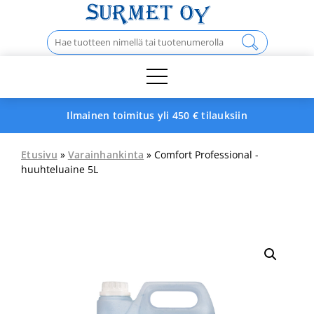
Skip
to
Haku:
content
Ilmainen toimitus yli 450 € tilauksiin
Etusivu
»
Varainhankinta
» Comfort Professional -
huuhteluaine 5L