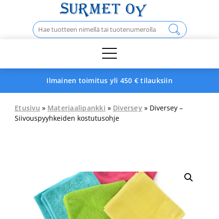
Skip
to
Haku:
content
Ilmainen toimitus yli 450 € tilauksiin
Etusivu
»
Materiaalipankki
»
Diversey
» Diversey –
Siivouspyyhkeiden kostutusohje