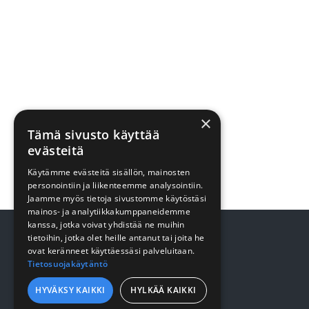
×
Tämä sivusto käyttää
evästeitä
Käytämme evästeitä sisällön, mainosten
personointiin ja liikenteemme analysointiin.
Jaamme myös tietoja sivustomme käytöstäsi
mainos- ja analytiikkakumppaneidemme
kanssa, jotka voivat yhdistää ne muihin
tietoihin, jotka olet heille antanut tai joita he
ovat keränneet käyttäessäsi palveluitaan.
Tietosuojakäytäntö
TUOTTEET
HYVÄKSY KAIKKI
HYLKÄÄ KAIKKI
Terveydenhuolto