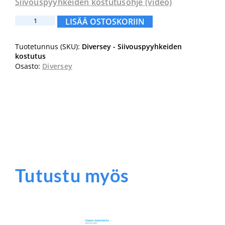
Siivouspyyhkeiden kostutusohje (video)
Diversey
LISÄÄ OSTOSKORIIN
-
Siivouspyyhkeiden
Tuotetunnus (SKU):
Diversey - Siivouspyyhkeiden
kostutusohje
kostutus
määrä
Osasto:
Diversey
Tutustu myös