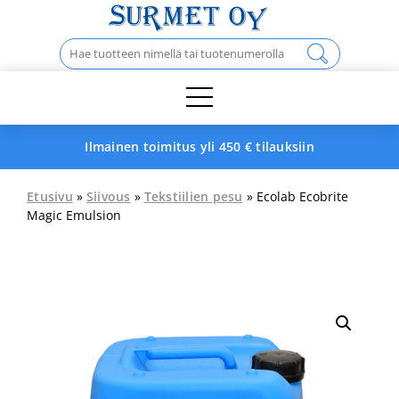
Skip
to
Haku:
content
Ilmainen toimitus yli 450 € tilauksiin
Etusivu
»
Siivous
»
Tekstiilien pesu
» Ecolab Ecobrite
Magic Emulsion