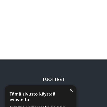
TUOTTEET
×
Terveydenhuolto
Tämä sivusto käyttää
evästeitä
Siivous
Käytämme evästeitä sisällön, mainosten