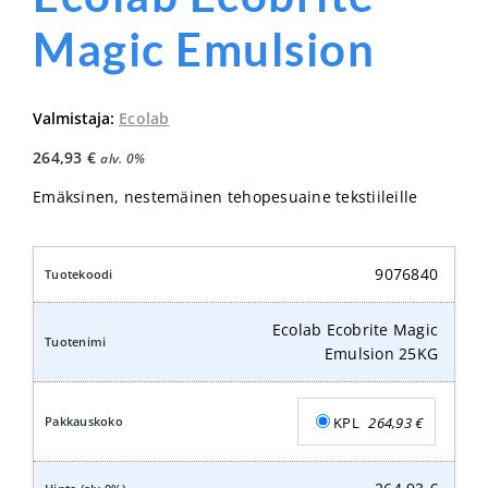
Magic Emulsion
Valmistaja:
Ecolab
264,93
€
alv. 0%
Emäksinen, nestemäinen tehopesuaine tekstiileille
9076840
Ecolab Ecobrite Magic
Emulsion 25KG
KPL
264,93
€