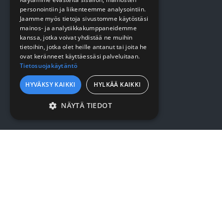
Keittiö
personointiin ja liikenteemme analysointiin.
Jaamme myös tietoja sivustomme käytöstäsi
Pehmopaperit
mainos- ja analytiikkakumppaneidemme
Suojaus
kanssa, jotka voivat yhdistää ne muihin
tietoihin, jotka olet heille antanut tai joita he
ovat keränneet käyttäessäsi palveluitaan.
Tietosuojakäytäntö
VERKKOKAUPPA
HYVÄKSY KAIKKI
HYLKÄÄ KAIKKI
Kirjaudu / rekisteröidy
NÄYTÄ TIEDOT
Myynti- ja toimitusehdot
EHDOTTOMASTI
VÄLTTÄMÄTTÖMÄT
SUORITUSKYVYLLISET
YRITYKSESTÄ
KOHDENTAVAT
Yrityksestä
TOIMINNALLISET
Sopimusasiakkuus
LUOKITTELEMATTOMAT
Yhteystiedot