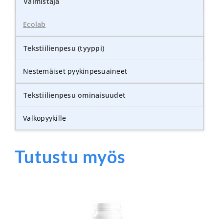
Valmistaja
Ecolab
Tekstiilienpesu (tyyppi)
Nestemäiset pyykinpesuaineet
Tekstiilienpesu ominaisuudet
Valkopyykille
Tutustu myös