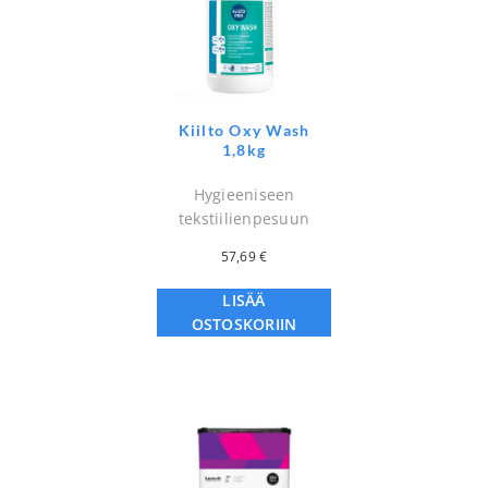
Kiilto Oxy Wash
1,8kg
Hygieeniseen
tekstiilienpesuun
57,69
€
LISÄÄ
OSTOSKORIIN