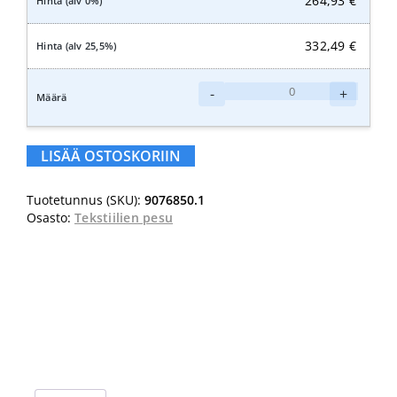
264,93
€
332,49
€
Ecolab
-
+
Ecobrite
Magic
Emulsion
LISÄÄ OSTOSKORIIN
25KG
määrä
Tuotetunnus (SKU):
9076850.1
Osasto:
Tekstiilien pesu