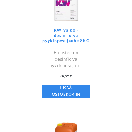
KW Valko -
desinfioiva
pyykinpesujauhe 8KG
Hajusteeton
desinfioiva
pyykinpesujau...
74,85
€
LISÄÄ
OSTOSKORIIN