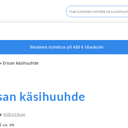
Haku:
Ilmainen toimitus yli 450 € tilauksiin
» Erisan käsihuuhde
san käsihuuhde
a:
KiiltoClean
€
alv. 0%