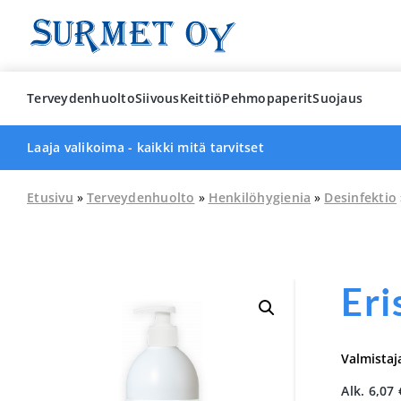
Skip
to
content
Terveydenhuolto
Siivous
Keittiö
Pehmopaperit
Suojaus
Laaja valikoima - kaikki mitä tarvitset
Etusivu
»
Terveydenhuolto
»
Henkilöhygienia
»
Desinfektio
Eri
Valmistaj
Alk.
6,07