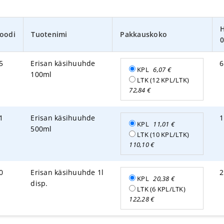
H
oodi
Tuotenimi
Pakkauskoko
5
Erisan käsihuuhde
6
KPL
6,07
€
100ml
LTK (12 KPL/LTK)
72,84
€
1
Erisan käsihuuhde
1
KPL
11,01
€
500ml
LTK (10 KPL/LTK)
110,10
€
0
Erisan käsihuuhde 1l
2
KPL
20,38
€
disp.
LTK (6 KPL/LTK)
122,28
€