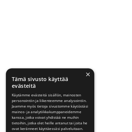
×
Tämä sivusto käyttää
evästeitä
Käytämme evästeitä sisällön, mainosten
personointiin ja liikenteemme analysointiin.
Jaamme myös tietoja sivustomme käytöstäsi
mainos- ja analytiikkakumppaneidemme
kanssa, jotka voivat yhdistää ne muihin
tietoihin, jotka olet heille antanut tai joita he
ovat keränneet käyttäessäsi palveluitaan.