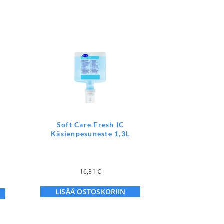
l
Soft Care Fresh IC
Käsienpesuneste 1,3L
16,81
€
LISÄÄ OSTOSKORIIN