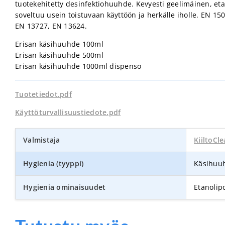
tuotekehitetty desinfektiohuuhde. Kevyesti geelimäinen, e
soveltuu usein toistuvaan käyttöön ja herkälle iholle. EN 15
EN 13727, EN 13624.
Erisan käsihuuhde 100ml
Erisan käsihuuhde 500ml
Erisan käsihuuhde 1000ml dispenso
Tuotetiedot.pdf
Käyttöturvallisuustiedote.pdf
Valmistaja
KiiltoCl
Hygienia (tyyppi)
Käsihuu
Hygienia ominaisuudet
Etanolip