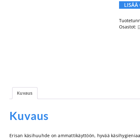
LISÄÄ
Tuotetunn
Osastot:
D
Kuvaus
Kuvaus
Erisan käsihuuhde on ammattikäyttöön, hyvää käsihygieniaa