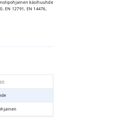
tanolipohjainen käsihuuhde
00, EN 12791, EN 14476,
ean
hde
ohjainen