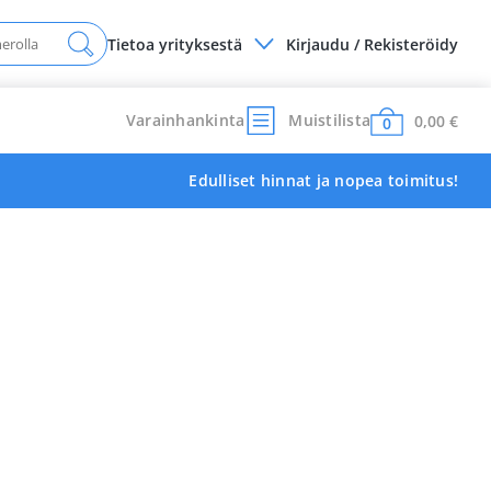
Tietoa yrityksestä
Kirjaudu / Rekisteröidy
Varainhankinta
Muistilista
0,00
€
0
Edulliset hinnat ja nopea toimitus!