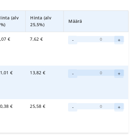
inta (alv
Hinta (alv
Määrä
0%)
25,5%)
Erisan
,07
€
7,62
€
-
+
käsihuuhde
100ml
määrä
Erisan
1,01
€
13,82
€
-
+
käsihuuhde
500ml
määrä
Erisan
0,38
€
25,58
€
-
+
käsihuuhde
1l
disp.
määrä