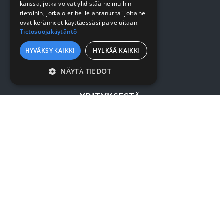
kanssa, jotka voivat yhdistää ne muihin
tietoihin, jotka olet heille antanut tai joita he
VERKKOKAUPPA
ovat keränneet käyttäessäsi palveluitaan.
Tietosuojakäytäntö
Kirjaudu / rekisteröidy
HYVÄKSY KAIKKI
HYLKÄÄ KAIKKI
Myynti- ja toimitusehdot
NÄYTÄ TIEDOT
EHDOTTOMASTI
VÄLTTÄMÄTTÖMÄT
YRITYKSESTÄ
SUORITUSKYVYLLISET
Yrityksestä
KOHDENTAVAT
Sopimusasiakkuus
TOIMINNALLISET
Yhteystiedot
LUOKITTELEMATTOMAT
SURMET OY
Ehdottomasti välttämättömät
Eteläväylä 7, 28610 Pori
Suorituskyvylliset
Kohdentavat