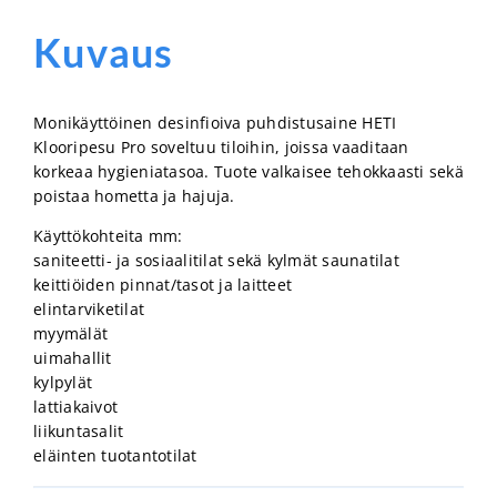
Kuvaus
Monikäyttöinen desinfioiva puhdistusaine HETI
Klooripesu Pro soveltuu tiloihin, joissa vaaditaan
korkeaa hygieniatasoa. Tuote valkaisee tehokkaasti sekä
poistaa hometta ja hajuja.
Käyttökohteita mm:
saniteetti- ja sosiaalitilat sekä kylmät saunatilat
keittiöiden pinnat/tasot ja laitteet
elintarviketilat
myymälät
uimahallit
kylpylät
lattiakaivot
liikuntasalit
eläinten tuotantotilat