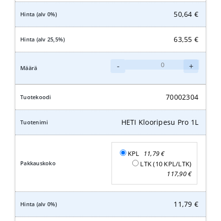
50,64
€
63,55
€
HETI
-
+
Klooripesu
Pro
5L
70002304
määrä
HETI Klooripesu Pro 1L
KPL
11,79
€
LTK (10 KPL/LTK)
117,90
€
11,79
€