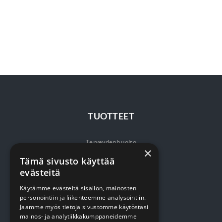
TUOTTEET
Terveydenhuolto
×
Siivous
Tämä sivusto käyttää
evästeitä
Keittiö
Käytämme evästeitä sisällön, mainosten
Pehmopaperit
personointiin ja liikenteemme analysointiin.
Jaamme myös tietoja sivustomme käytöstäsi
Suojaus
mainos- ja analytiikkakumppaneidemme