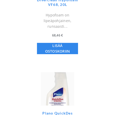
VF68, 20L
Hypofoam on
lipeäpohjainen,
runsaasti...
68,46
€
LISÄÄ
OSTOSKORIIN
Plano QuickDes