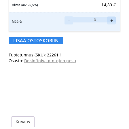
14,80
€
HETI
-
+
Klooripesu
Pro
1L
LISÄÄ OSTOSKORIIN
määrä
Tuotetunnus (SKU):
22261.1
Osasto:
Desinfioiva pintojen pesu
Kuvaus