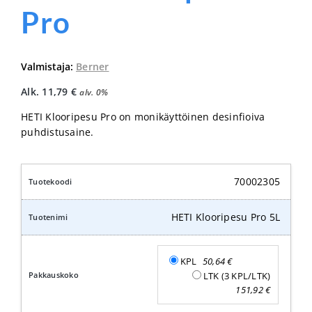
Pro
Valmistaja:
Berner
Alk.
11,79
€
alv. 0%
HETI Klooripesu Pro on monikäyttöinen desinfioiva
puhdistusaine.
70002305
HETI Klooripesu Pro 5L
KPL
50,64
€
LTK (3 KPL/LTK)
151,92
€