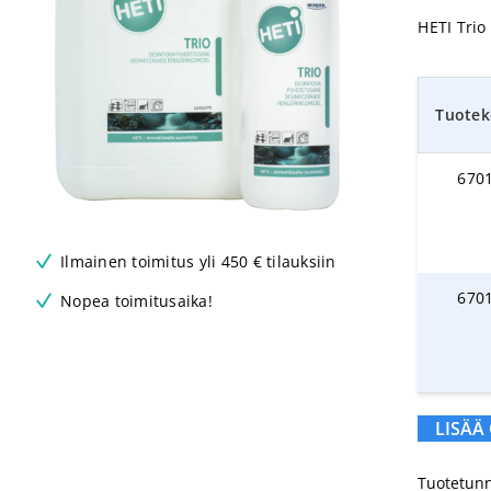
HETI Trio
Tuotek
670
Ilmainen toimitus yli 450 € tilauksiin
670
Nopea toimitusaika!
LISÄÄ
Tuotetunn