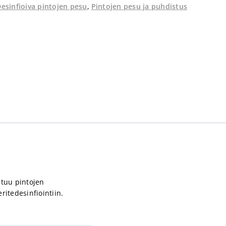
esinfioiva pintojen pesu
,
Pintojen pesu ja puhdistus
ltuu pintojen
ritedesinfiointiin.