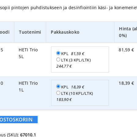
 sopii pintojen puhdistukseen ja desinfiointiin käsi- ja konemene
Hinta (a
oodi
Tuotenimi
Pakkauskoko
0%)
15
HETI Trio
81,59
€
KPL
81,59
€
5L
LTK (3 KPL/LTK)
244,77
€
10
HETI Trio
18,39
€
KPL
18,39
€
1L
LTK (10 KPL/LTK)
183,90
€
 OSTOSKORIIN
us (SKU):
67010.1