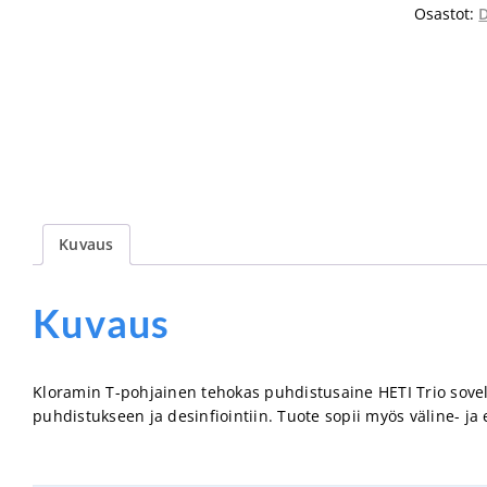
Osastot:
D
Kuvaus
Kuvaus
Kloramin T-pohjainen tehokas puhdistusaine HETI Trio sove
puhdistukseen ja desinfiointiin. Tuote sopii myös väline- ja e