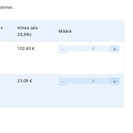
telmin.
lv
Hinta (alv
Määrä
25,5%)
HETI
102,40
€
-
+
Trio
5L
määrä
HETI
23,08
€
-
+
Trio
1L
määrä