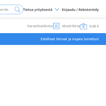
Tietoa yrityksestä
Kirjaudu / Rekisteröidy
Varainhankinta
Muistilista
0,00
€
0
Edulliset hinnat ja nopea toimitus!