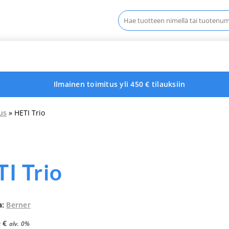
Haku:
Ilmainen toimitus yli 450 € tilauksiin
us
» HETI Trio
I Trio
a:
Berner
9
€
alv. 0%