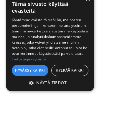
Tämä sivusto käyttää
evästeitä
Käytämme evästeitä sisällön, mainosten
personointiin ja liikenteemme analysointiin.
Jaamme myös tietoja sivustomme käytöstäsi
mainos- ja analytiikkakumppaneidemme
kanssa, jotka voivat yhdistää ne muihin
tietoihin, jotka olet heille antanut tai joita he
ovat keränneet käyttäessäsi palveluitaan.
Tietosuojakäytäntö
HYVÄKSY KAIKKI
HYLKÄÄ KAIKKI
NÄYTÄ TIEDOT
EHDOTTOMASTI
VÄLTTÄMÄTTÖMÄT
SUORITUSKYVYLLISET
KOHDENTAVAT
TOIMINNALLISET