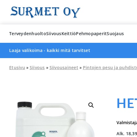
Skip
to
content
Terveydenhuolto
Siivous
Keittiö
Pehmopaperit
Suojaus
Laaja valikoima - kaikki mitä tarvitset
Etusivu
»
Siivous
»
Siivousaineet
»
Pintojen pesu ja puhdist
HET
Valmistaj
Alk.
18,3