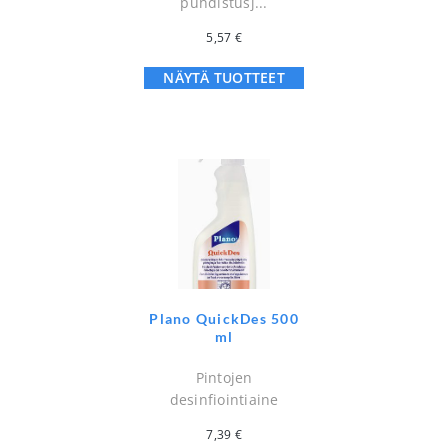
puhdistusj...
5,57
€
NÄYTÄ TUOTTEET
Plano QuickDes 500
ml
Pintojen
desinfiointiaine
7,39
€