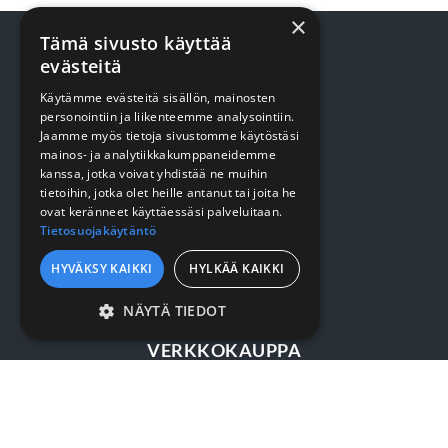
×
Tämä sivusto käyttää
evästeitä
TUOTTEET
Käytämme evästeitä sisällön, mainosten
personointiin ja liikenteemme analysointiin.
Jaamme myös tietoja sivustomme käytöstäsi
Terveydenhuolto
mainos- ja analytiikkakumppaneidemme
kanssa, jotka voivat yhdistää ne muihin
Siivous
tietoihin, jotka olet heille antanut tai joita he
ovat keränneet käyttäessäsi palveluitaan.
Keittiö
Tietosuojakäytäntö
Pehmopaperit
HYVÄKSY KAIKKI
HYLKÄÄ KAIKKI
Suojaus
NÄYTÄ TIEDOT
EHDOTTOMASTI
VERKKOKAUPPA
VÄLTTÄMÄTTÖMÄT
SUORITUSKYVYLLISET
Kirjaudu / rekisteröidy
KOHDENTAVAT
Myynti- ja toimitusehdot