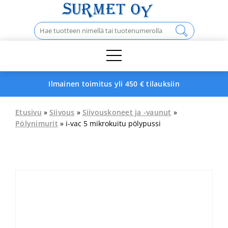
Skip
to
Haku:
content
Ilmainen toimitus yli 450 € tilauksiin
Etusivu
»
Siivous
»
Siivouskoneet ja -vaunut
»
Pölynimurit
» i-vac 5 mikrokuitu pölypussi