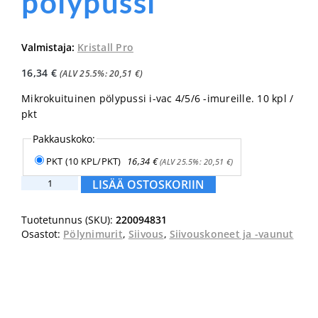
pölypussi
Valmistaja:
Kristall Pro
16,34
€
(ALV 25.5%:
20,51
€
)
Mikrokuituinen pölypussi i-vac 4/5/6 -imureille. 10 kpl /
pkt
Pakkauskoko:
PKT (10 KPL/PKT)
16,34
€
(ALV 25.5%:
20,51
€
)
i-
LISÄÄ OSTOSKORIIN
vac
5
Tuotetunnus (SKU):
220094831
mikrokuitu
Osastot:
Pölynimurit
,
Siivous
,
Siivouskoneet ja -vaunut
pölypussi
määrä