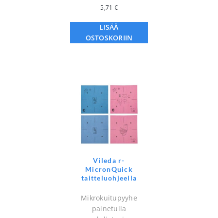
5,71
€
LISÄÄ
OSTOSKORIIN
Vileda r-
MicronQuick
taitteluohjeella
Mikrokuitupyyhe
painetulla