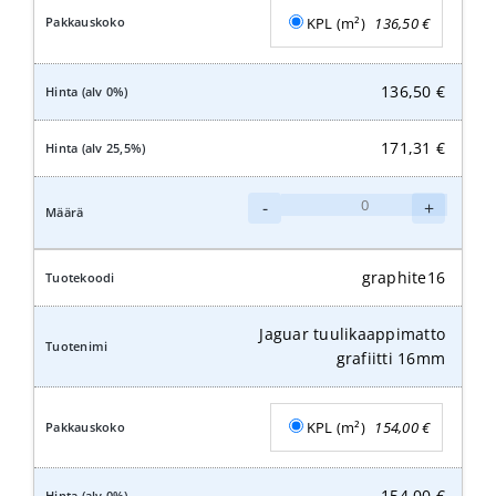
KPL (m²)
136,50
€
136,50
€
171,31
€
Jaguar
-
+
tuulikaappimatto
grafiitti
12mm
graphite16
määrä
Jaguar tuulikaappimatto
grafiitti 16mm
KPL (m²)
154,00
€
154,00
€