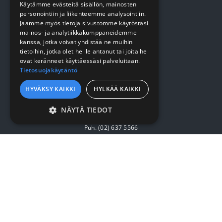
Yrityksestä
Käytämme evästeitä sisällön, mainosten
personointiin ja liikenteemme analysointiin.
Sopimusasiakkuus
Jaamme myös tietoja sivustomme käytöstäsi
mainos- ja analytiikkakumppaneidemme
Yhteystiedot
kanssa, jotka voivat yhdistää ne muihin
tietoihin, jotka olet heille antanut tai joita he
ovat keränneet käyttäessäsi palveluitaan.
SURMET OY
Tietosuojakäytäntö
HYVÄKSY KAIKKI
HYLKÄÄ KAIKKI
Eteläväylä 7, 28610 Pori
NÄYTÄ TIEDOT
7:30 - 16:00
EHDOTTOMASTI
Puh. (02) 637 5566
VÄLTTÄMÄTTÖMÄT
surmet@surmet.fi
SUORITUSKYVYLLISET
KOHDENTAVAT
TOIMINNALLISET
LUOKITTELEMATTOMAT