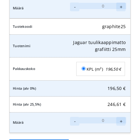
Jaguar
-
+
tuulikaappimatto
grafiitti
20mm
graphite25
määrä
Jaguar tuulikaappimatto
grafiitti 25mm
KPL (m²)
196,50
€
196,50
€
246,61
€
Jaguar
-
+
tuulikaappimatto
grafiitti