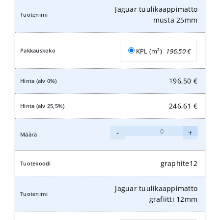
Jaguar tuulikaappimatto
musta 25mm
KPL (m²)
196,50
€
196,50
€
246,61
€
Jaguar
-
+
tuulikaappimatto
musta
25mm
graphite12
määrä
Jaguar tuulikaappimatto
grafiitti 12mm