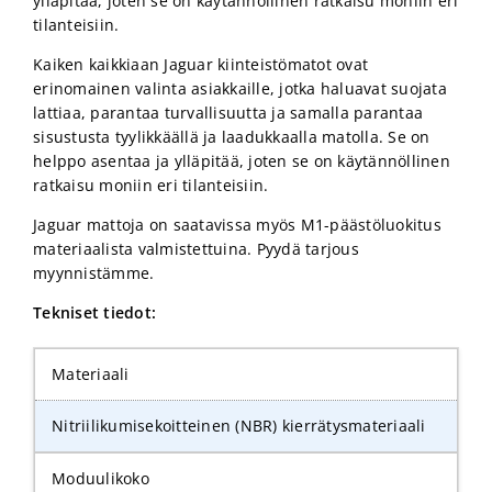
ylläpitää, joten se on käytännöllinen ratkaisu moniin eri
tilanteisiin.
Kaiken kaikkiaan Jaguar kiinteistömatot ovat
erinomainen valinta asiakkaille, jotka haluavat suojata
lattiaa, parantaa turvallisuutta ja samalla parantaa
sisustusta tyylikkäällä ja laadukkaalla matolla. Se on
helppo asentaa ja ylläpitää, joten se on käytännöllinen
ratkaisu moniin eri tilanteisiin.
Jaguar mattoja on saatavissa myös M1-päästöluokitus
materiaalista valmistettuina. Pyydä tarjous
myynnistämme.
Tekniset tiedot:
Materiaali
Nitriilikumisekoitteinen (NBR) kierrätysmateriaali
Moduulikoko