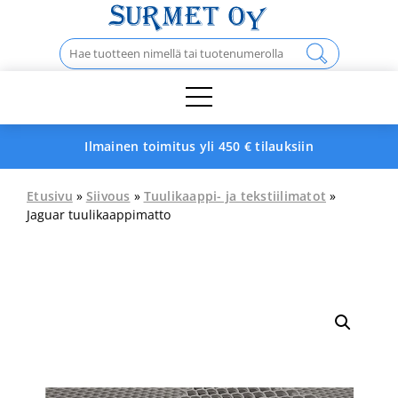
Skip
to
Haku:
content
Ilmainen toimitus yli 450 € tilauksiin
Etusivu
»
Siivous
»
Tuulikaappi- ja tekstiilimatot
»
Jaguar tuulikaappimatto