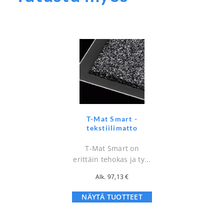
T-Mat Smart -
tekstiilimatto
T-Mat Smart on
erittäin tehokas ja ty...
Alk.
97,13
€
NÄYTÄ TUOTTEET