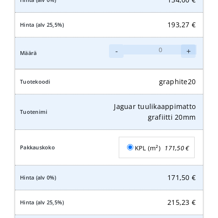
193,27
€
Jaguar
-
+
tuulikaappimatto
grafiitti
16mm
graphite20
määrä
Jaguar tuulikaappimatto
grafiitti 20mm
KPL (m²)
171,50
€
171,50
€
215,23
€