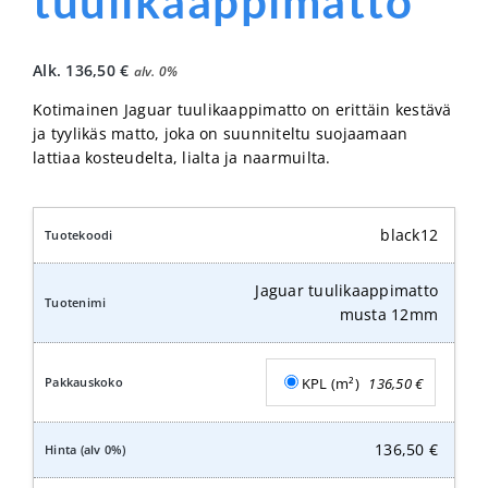
tuulikaappimatto
Alk.
136,50
€
alv. 0%
Kotimainen Jaguar tuulikaappimatto on erittäin kestävä
ja tyylikäs matto, joka on suunniteltu suojaamaan
lattiaa kosteudelta, lialta ja naarmuilta.
black12
Jaguar tuulikaappimatto
musta 12mm
KPL (m²)
136,50
€
136,50
€