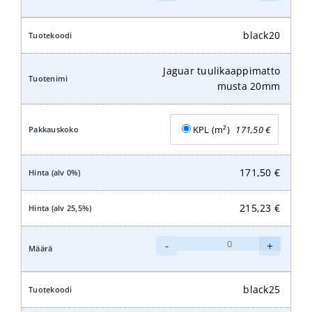
tuulikaappimatto
musta
16mm
black20
määrä
Jaguar tuulikaappimatto
musta 20mm
KPL (m²)
171,50
€
171,50
€
215,23
€
Jaguar
-
+
tuulikaappimatto
musta
20mm
black25
määrä