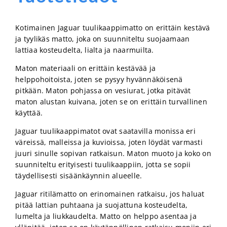
Kotimainen Jaguar tuulikaappimatto on erittäin kestävä
ja tyylikäs matto, joka on suunniteltu suojaamaan
lattiaa kosteudelta, lialta ja naarmuilta.
Maton materiaali on erittäin kestävää ja
helppohoitoista, joten se pysyy hyvännäköisenä
pitkään. Maton pohjassa on vesiurat, jotka pitävät
maton alustan kuivana, joten se on erittäin turvallinen
käyttää.
Jaguar tuulikaappimatot ovat saatavilla monissa eri
väreissä, malleissa ja kuvioissa, joten löydät varmasti
juuri sinulle sopivan ratkaisun. Maton muoto ja koko on
suunniteltu erityisesti tuulikaappiin, jotta se sopii
täydellisesti sisäänkäynnin alueelle.
Jaguar ritilämatto on erinomainen ratkaisu, jos haluat
pitää lattian puhtaana ja suojattuna kosteudelta,
lumelta ja liukkaudelta. Matto on helppo asentaa ja