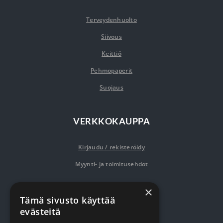
Terveydenhuolto
Siivous
Keittiö
Pehmopaperit
Suojaus
VERKKOKAUPPA
Kirjaudu / rekisteröidy
Myynti- ja toimitusehdot
×
YRITYKSESTÄ
Tämä sivusto käyttää
evästeitä