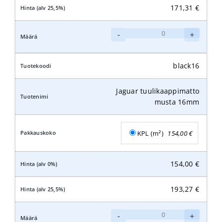
171,31
€
Jaguar
-
+
tuulikaappimatto
musta
12mm
black16
määrä
Jaguar tuulikaappimatto
musta 16mm
KPL (m²)
154,00
€
154,00
€
193,27
€
Jaguar
-
+