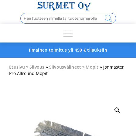
Skip
to
Haku:
content
Ilmainen toimitus yli 450 € tilauksiin
Etusivu
»
Siivous
»
Siivousvälineet
»
Mopit
» Jonmaster
Pro Allround Mopit