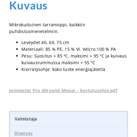
Kuvaus
Mikrokuituinen tarramoppi, kaikkiin
puhdistusmenetelmiin.
Leveydet 40, 60, 75 cm
Materiaali: 85 % PE, 15 % VI. Velcro 100 % PA
Pesu: Suositus + 85 ºC, maksimi + 95 ºC ja kuivaus
kuivausrummussa maksimi + 55 ºC
Kierrätysohje: koko tuote energiajätettä
Jonmaster Pro Allround Moppi – kostutusohje.pdf
Valmistaja
Diversey