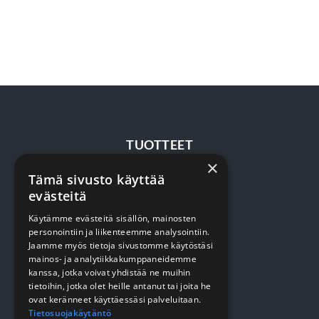
TUOTTEET
×
Tämä sivusto käyttää
Terveydenhuolto
evästeitä
Siivous
Käytämme evästeitä sisällön, mainosten
Keittiö
personointiin ja liikenteemme analysointiin.
Jaamme myös tietoja sivustomme käytöstäsi
Pehmopaperit
mainos- ja analytiikkakumppaneidemme
kanssa, jotka voivat yhdistää ne muihin
Suojaus
tietoihin, jotka olet heille antanut tai joita he
ovat keränneet käyttäessäsi palveluitaan.
Tietosuojakäytäntö