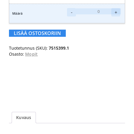
Jonmaster
-
+
Pro
Allround
Moppi
LISÄÄ OSTOSKORIIN
40cm
määrä
Tuotetunnus (SKU):
7515399.1
Osasto:
Mopit
Kuvaus