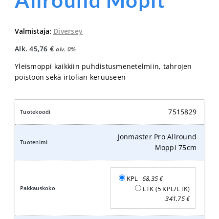
Allround Mopit
Valmistaja:
Diversey
Alk.
45,76
€
alv. 0%
Yleismoppi kaikkiin puhdistusmenetelmiin, tahrojen
poistoon sekä irtolian keruuseen
7515829
Jonmaster Pro Allround
Moppi 75cm
KPL
68,35
€
LTK (5 KPL/LTK)
341,75
€