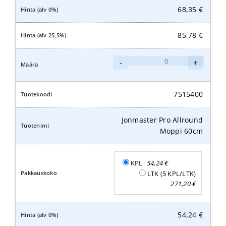
68,35
€
85,78
€
Jonmaster
-
+
Pro
Allround
Moppi
7515400
75cm
määrä
Jonmaster Pro Allround
Moppi 60cm
KPL
54,24
€
LTK (5 KPL/LTK)
271,20
€
54,24
€