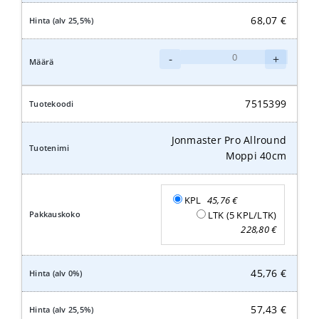
68,07
€
Jonmaster
-
+
Pro
Allround
Moppi
7515399
60cm
määrä
Jonmaster Pro Allround
Moppi 40cm
KPL
45,76
€
LTK (5 KPL/LTK)
228,80
€
45,76
€
57,43
€