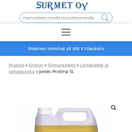
Skip
to
Haku:
content
Ilmainen toimitus yli 450 € tilauksiin
Etusivu
»
Siivous
»
Siivousaineet
»
Lattiavahat ja
vahanpoisto
» Jontec ProStrip 5L