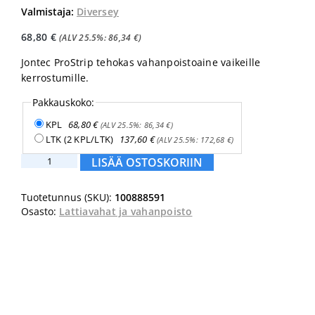
Valmistaja:
Diversey
68,80
€
(ALV 25.5%:
86,34
€
)
Jontec ProStrip tehokas vahanpoistoaine vaikeille
kerrostumille.
Pakkauskoko:
KPL
68,80
€
(ALV 25.5%:
86,34
€
)
LTK (2 KPL/LTK)
137,60
€
(ALV 25.5%:
172,68
€
)
Jontec
LISÄÄ OSTOSKORIIN
ProStrip
5L
Tuotetunnus (SKU):
100888591
määrä
Osasto:
Lattiavahat ja vahanpoisto