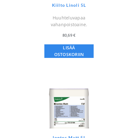
Kiilto Linoli 5L
Huuhteluvapaa
vahanpoistoaine.
80,69
€
LISÄÄ
OSTOSKORIIN
Jontec Matt 5L