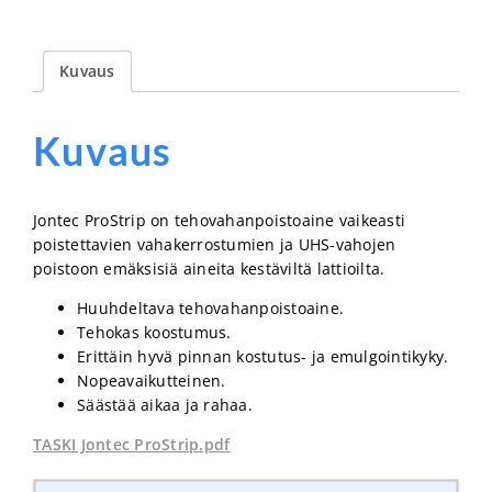
Kuvaus
Kuvaus
Jontec ProStrip on t
ehovahanpoistoaine vaikeasti
poistettavien vahakerrostumien ja UHS-vahojen
poistoon emäksisiä aineita kestäviltä lattioilta.
Huuhdeltava tehovahanpoistoaine.
Tehokas koostumus.
Erittäin hyvä pinnan kostutus- ja emulgointikyky.
Nopeavaikutteinen.
Säästää aikaa ja rahaa.
TASKI Jontec ProStrip.pdf