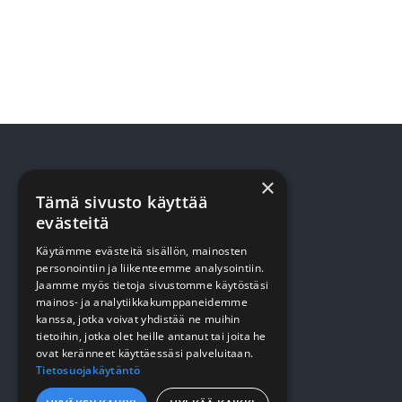
×
TUOTTEET
Tämä sivusto käyttää
evästeitä
Terveydenhuolto
Käytämme evästeitä sisällön, mainosten
personointiin ja liikenteemme analysointiin.
Siivous
Jaamme myös tietoja sivustomme käytöstäsi
mainos- ja analytiikkakumppaneidemme
Keittiö
kanssa, jotka voivat yhdistää ne muihin
tietoihin, jotka olet heille antanut tai joita he
Pehmopaperit
ovat keränneet käyttäessäsi palveluitaan.
Suojaus
Tietosuojakäytäntö