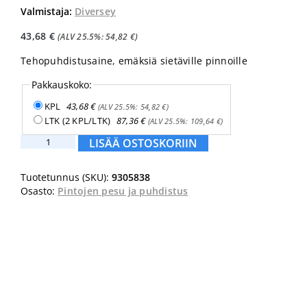
Valmistaja:
Diversey
43,68
€
(ALV 25.5%:
54,82
€
)
Tehopuhdistusaine, emäksiä sietäville pinnoille
Pakkauskoko:
KPL
43,68
€
(ALV 25.5%:
54,82
€
)
LTK (2 KPL/LTK)
87,36
€
(ALV 25.5%:
109,64
€
)
Jontec
LISÄÄ OSTOSKORIIN
Total
5L
Tuotetunnus (SKU):
9305838
määrä
Osasto:
Pintojen pesu ja puhdistus