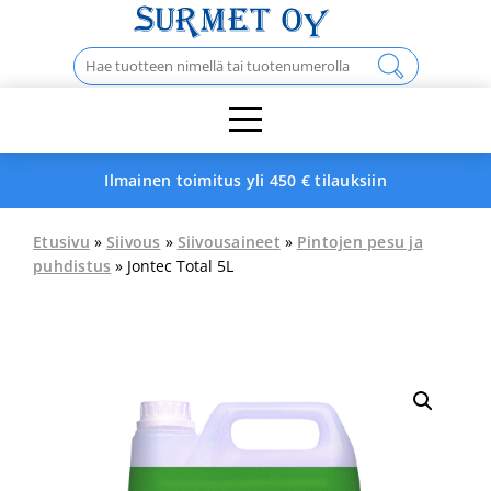
Skip
to
Haku:
content
Ilmainen toimitus yli 450 € tilauksiin
Etusivu
»
Siivous
»
Siivousaineet
»
Pintojen pesu ja
puhdistus
» Jontec Total 5L