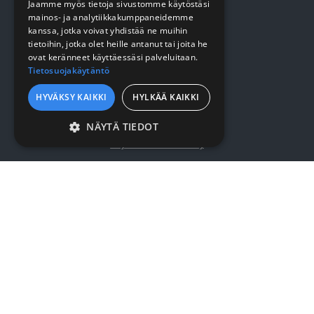
Jaamme myös tietoja sivustomme käytöstäsi
Keittiö
mainos- ja analytiikkakumppaneidemme
kanssa, jotka voivat yhdistää ne muihin
Pehmopaperit
tietoihin, jotka olet heille antanut tai joita he
ovat keränneet käyttäessäsi palveluitaan.
Suojaus
Tietosuojakäytäntö
HYVÄKSY KAIKKI
HYLKÄÄ KAIKKI
VERKKOKAUPPA
NÄYTÄ TIEDOT
Kirjaudu / rekisteröidy
EHDOTTOMASTI
VÄLTTÄMÄTTÖMÄT
Myynti- ja toimitusehdot
SUORITUSKYVYLLISET
KOHDENTAVAT
YRITYKSESTÄ
TOIMINNALLISET
Yrityksestä
LUOKITTELEMATTOMAT
Sopimusasiakkuus
Yhteystiedot