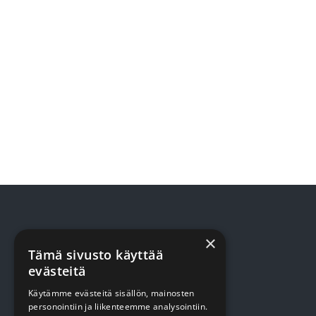
×
TUOTTEET
Tämä sivusto käyttää
evästeitä
Terveydenhuolto
Käytämme evästeitä sisällön, mainosten
Siivous
personointiin ja liikenteemme analysointiin.