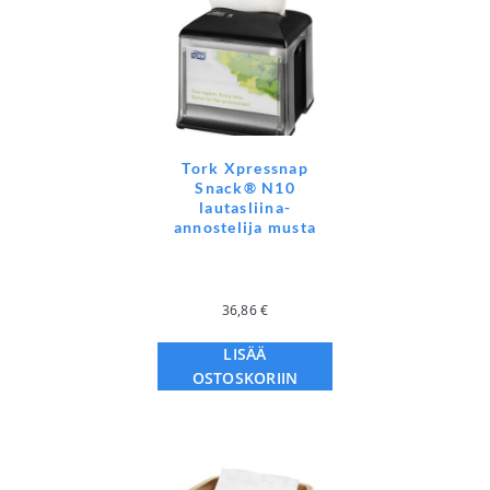
Tork Xpressnap
Snack® N10
lautasliina-
annostelija musta
36,86
€
LISÄÄ
OSTOSKORIIN