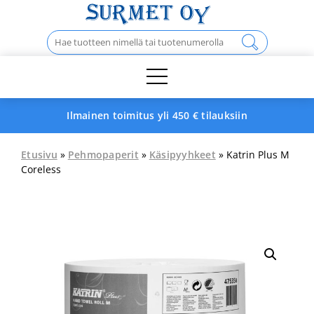
Skip
to
Haku:
content
Ilmainen toimitus yli 450 € tilauksiin
Etusivu
»
Pehmopaperit
»
Käsipyyhkeet
» Katrin Plus M
Coreless