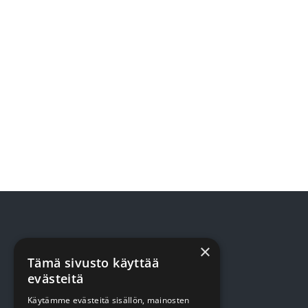
×
TUOTTEET
Tämä sivusto käyttää
evästeitä
Terveydenhuolto
Käytämme evästeitä sisällön, mainosten
Siivous