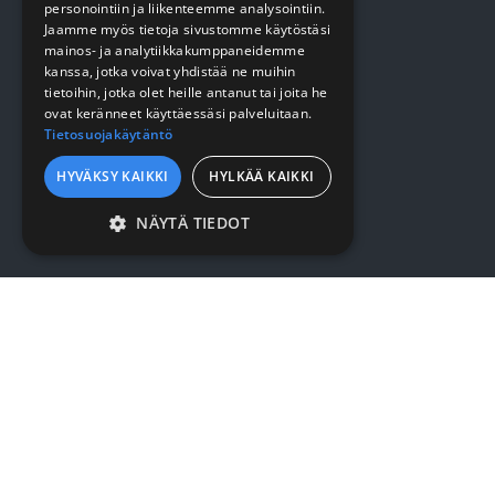
personointiin ja liikenteemme analysointiin.
Jaamme myös tietoja sivustomme käytöstäsi
Keittiö
mainos- ja analytiikkakumppaneidemme
kanssa, jotka voivat yhdistää ne muihin
Pehmopaperit
tietoihin, jotka olet heille antanut tai joita he
Suojaus
ovat keränneet käyttäessäsi palveluitaan.
Tietosuojakäytäntö
HYVÄKSY KAIKKI
HYLKÄÄ KAIKKI
VERKKOKAUPPA
NÄYTÄ TIEDOT
Kirjaudu / rekisteröidy
EHDOTTOMASTI
VÄLTTÄMÄTTÖMÄT
Myynti- ja toimitusehdot
SUORITUSKYVYLLISET
KOHDENTAVAT
YRITYKSESTÄ
TOIMINNALLISET
Yrityksestä
LUOKITTELEMATTOMAT
Sopimusasiakkuus
Yhteystiedot