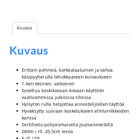
Kuvaus
Kuvaus
Erittäin pehmeä, korkealaatuinen ja vahva
käsipyyherulla tehokkaaseen kuivaukseen
1-kerroksinen, valkoinen
Soveltuu keskikovaan–kovaan käyttöön
vaativammissa julkisissa tiloissa
Hylsytön rulla helpottaa annostelijoiden täyttöä
Hyväksytty suoraan kosketukseen elintarvikkeiden
kanssa
Sertifioitu pohjoismaisella Joutsenmerkillä
280m / rll, 20,5cm leveä
6 rll / ltk