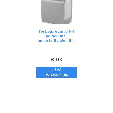
Tork Xpressnap N4
lautasliina-
annostelija alumiini
95,83
€
LISÄÄ
OSTOSKORIIN