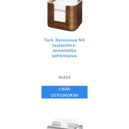
Tork Xpressnap N4
lautasliina-
annostelija
pähkinäpuu
95,83
€
LISÄÄ
OSTOSKORIIN