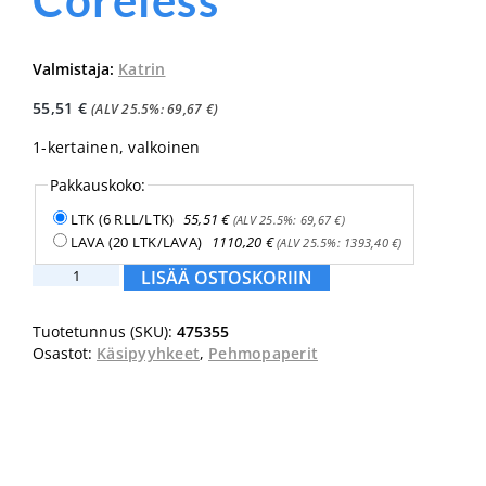
Coreless
Valmistaja:
Katrin
55,51
€
(ALV 25.5%:
69,67
€
)
1-kertainen, valkoinen
Pakkauskoko:
LTK (6 RLL/LTK)
55,51
€
(ALV 25.5%:
69,67
€
)
LAVA (20 LTK/LAVA)
1110,20
€
(ALV 25.5%:
1393,40
€
)
Katrin
LISÄÄ OSTOSKORIIN
Plus
M
Tuotetunnus (SKU):
475355
Coreless
Osastot:
Käsipyyhkeet
,
Pehmopaperit
määrä