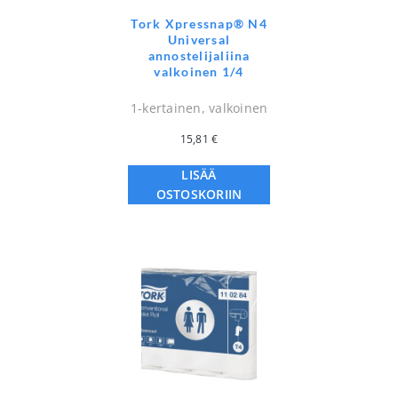
Tork Xpressnap® N4
Universal
annostelijaliina
valkoinen 1/4
1-kertainen, valkoinen
15,81
€
LISÄÄ
OSTOSKORIIN