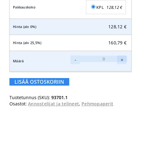
KPL
128,12
€
128,12
€
160,79
€
Katrin
-
+
System
sähköinen
käsipyyheannostelija,
LISÄÄ OSTOSKORIIN
valkoinen
määrä
Tuotetunnus (SKU):
93701.1
Osastot:
Annostelijat ja telineet
,
Pehmopaperit