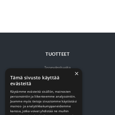
TUOTTEET
Terveydenhuolto
×
Siivous
Tämä sivusto käyttää
evästeitä
Keittiö
Käytämme evästeitä sisällön, mainosten
Pehmopaperit
personointiin ja liikenteemme analysointiin.
Jaamme myös tietoja sivustomme käytöstäsi
Suojaus
mainos- ja analytiikkakumppaneidemme
kanssa, jotka voivat yhdistää ne muihin