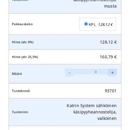
musta
KPL
128,12
€
128,12
€
160,79
€
Katrin
-
+
System
sähköinen
käsipyyheannostelija,
93701
musta
määrä
Katrin System sähköinen
käsipyyheannostelija,
valkoinen