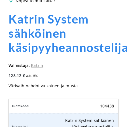
Nopea toimitusaika!
Katrin System
sähköinen
käsipyyheannostelij
Valmistaja:
Katrin
128,12
€
alv. 0%
Värivaihtoehdot valkoinen ja musta
104438
Katrin System sähköinen
käsipyyheannostelija,