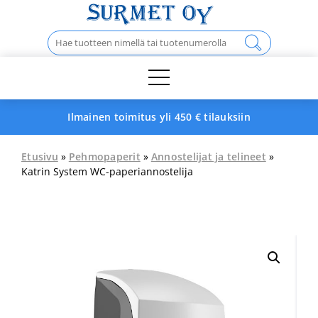
Skip
to
Haku:
content
Ilmainen toimitus yli 450 € tilauksiin
Etusivu
»
Pehmopaperit
»
Annostelijat ja telineet
»
Katrin System WC-paperiannostelija