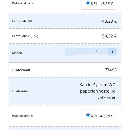
KPL
43,28
€
43,28
€
54,32
€
Katrin
-
+
System
WC-
paperiannostelija,
77496
musta
määrä
Katrin System WC-
paperiannostelija,
valkoinen
KPL
43,28
€