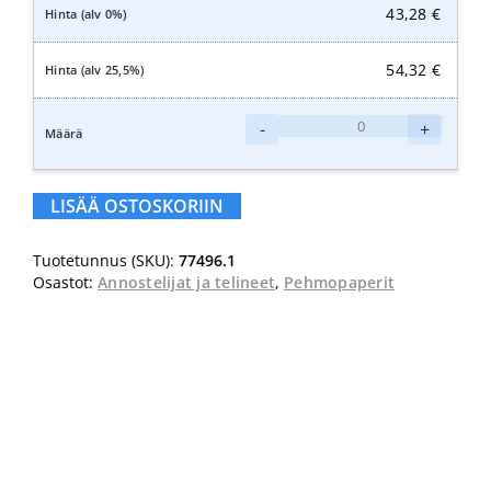
43,28
€
54,32
€
Katrin
-
+
System
WC-
paperiannostelija,
LISÄÄ OSTOSKORIIN
valkoinen
määrä
Tuotetunnus (SKU):
77496.1
Osastot:
Annostelijat ja telineet
,
Pehmopaperit