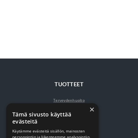
TUOTTEET
Terveydenhuolto
×
Siivous
Tämä sivusto käyttää
evästeitä
Keittiö
Käytämme evästeitä sisällön, mainosten
Pehmopaperit
personointiin ja liikenteemme analysointiin.