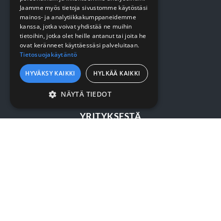
Suojaus
Jaamme myös tietoja sivustomme käytöstäsi
mainos- ja analytiikkakumppaneidemme
kanssa, jotka voivat yhdistää ne muihin
tietoihin, jotka olet heille antanut tai joita he
VERKKOKAUPPA
ovat keränneet käyttäessäsi palveluitaan.
Tietosuojakäytäntö
Kirjaudu / rekisteröidy
HYVÄKSY KAIKKI
HYLKÄÄ KAIKKI
Myynti- ja toimitusehdot
NÄYTÄ TIEDOT
EHDOTTOMASTI
YRITYKSESTÄ
VÄLTTÄMÄTTÖMÄT
SUORITUSKYVYLLISET
Yrityksestä
KOHDENTAVAT
Sopimusasiakkuus
TOIMINNALLISET
Yhteystiedot
LUOKITTELEMATTOMAT
SURMET OY