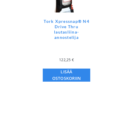
Tork Xpressnap® N4
Drive Thru
lautasliina-
annostelija
122,25
€
LISÄÄ
OSTOSKORIIN