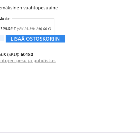
 emäksinen vaahtopesuaine
skoko:
196,06
€
(ALV 25.5%:
246,06
€
)
LISÄÄ OSTOSKORIIN
us (SKU):
60180
intojen pesu ja puhdistus