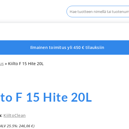
Haku:
Ilmainen toimitus yli 450 € tilauksiin
us
» Kiilto F 15 Hite 20L
lto F 15 Hite 20L
a:
KiiltoClean
(ALV 25.5%:
246,06
€
)