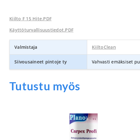
Kiilto F 15 Hite.PDF
Käyttö­turvallisuus­tiedot.PDF
Valmistaja
KiiltoClean
Siivousaineet pintoje ty
Vahvasti emäksiset p
Tutustu myös