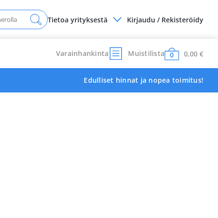
Tietoa yrityksestä
Kirjaudu / Rekisteröidy
Varainhankinta
Muistilista
0,00
€
0
Edulliset hinnat ja nopea toimitus!