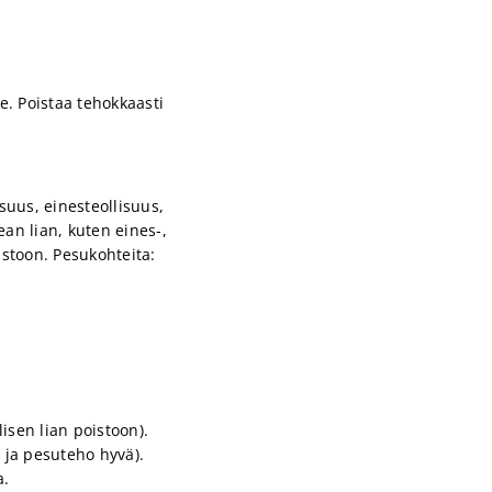
e. Poistaa tehokkaasti
isuus, einesteollisuus,
ean lian, kuten eines-,
istoon. Pesukohteita:
isen lian poistoon).
 ja pesuteho hyvä).
a.