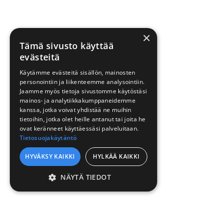
×
Tämä sivusto käyttää
evästeitä
Käytämme evästeitä sisällön, mainosten
personointiin ja liikenteemme analysointiin.
Jaamme myös tietoja sivustomme käytöstäsi
mainos- ja analytiikkakumppaneidemme
kanssa, jotka voivat yhdistää ne muihin
tietoihin, jotka olet heille antanut tai joita he
ovat keränneet käyttäessäsi palveluitaan.
Tietosuojakäytäntö
HYVÄKSY KAIKKI
HYLKÄÄ KAIKKI
NÄYTÄ TIEDOT
EHDOTTOMASTI
VÄLTTÄMÄTTÖMÄT
SUORITUSKYVYLLISET