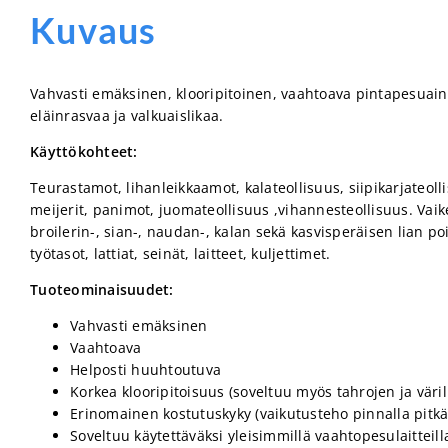
Kuvaus
Vahvasti emäksinen, klooripitoinen, vaahtoava pintapesuain
eläinrasvaa ja valkuaislikaa.
Käyttökohteet:
Teurastamot, lihanleikkaamot, kalateollisuus, siipikarjateoll
meijerit, panimot, juomateollisuus ,vihannesteollisuus. Vaik
broilerin-, sian-, naudan-, kalan sekä kasvisperäisen lian po
työtasot, lattiat, seinät, laitteet, kuljettimet.
Tuoteominaisuudet:
Vahvasti emäksinen
Vaahtoava
Helposti huuhtoutuva
Korkea klooripitoisuus (soveltuu myös tahrojen ja värill
Erinomainen kostutuskyky (vaikutusteho pinnalla pitkä
Soveltuu käytettäväksi yleisimmillä vaahtopesulaitteill