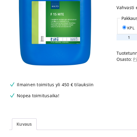
Vahvasti
Pakkau
KPL
Kiilto
F
15
Tuotetunn
Hite
Osasto:
P
20L
määrä
Ilmainen toimitus yli 450 € tilauksiin
Nopea toimitusaika!
Kuvaus