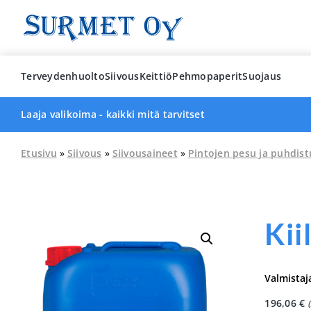
Skip
to
content
Terveydenhuolto
Siivous
Keittiö
Pehmopaperit
Suojaus
Laaja valikoima - kaikki mitä tarvitset
Etusivu
»
Siivous
»
Siivousaineet
»
Pintojen pesu ja puhdist
Kii
Valmistaj
196,06
€