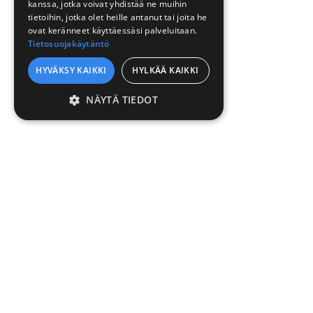
kanssa, jotka voivat yhdistää ne muihin
tietoihin, jotka olet heille antanut tai joita he
ovat keränneet käyttäessäsi palveluitaan.
Tietosuojakäytäntö
HYVÄKSY KAIKKI
HYLKÄÄ KAIKKI
NÄYTÄ TIEDOT
EHDOTTOMASTI
VÄLTTÄMÄTTÖMÄT
SUORITUSKYVYLLISET
KOHDENTAVAT
TOIMINNALLISET
LUOKITTELEMATTOMAT
TUOTTEET
V
Ehdottomasti välttämättömät
Suorituskyvylliset
Kohdentavat