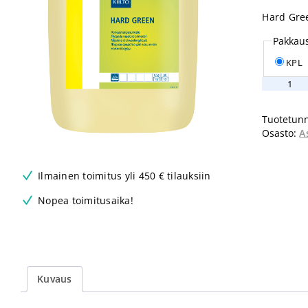
Hard Gree
Pakkau
KPL
Kiilto
Hard
Green
Tuotetunn
20L
Osasto:
A
määrä
Ilmainen toimitus yli 450 € tilauksiin
Nopea toimitusaika!
Kuvaus