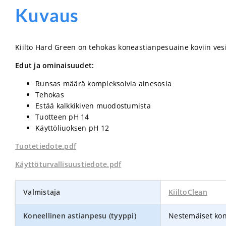
Kuvaus
Kiilto Hard Green on tehokas koneastianpesuaine koviin vesi
Edut ja ominaisuudet:
Runsas määrä kompleksoivia ainesosia
Tehokas
Estää kalkkikiven muodostumista
Tuotteen pH 14
Käyttöliuoksen pH 12
Tuotetiedote.pdf
Käyttö­turvallisuus­tiedote.pdf
Valmistaja
KiiltoClean
Koneellinen astianpesu (tyyppi)
Nestemäiset ko