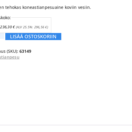
n tehokas koneastianpesuaine koviin vesiin.
skoko:
236,30
€
(ALV 25.5%:
296,56
€
)
LISÄÄ OSTOSKORIIN
us (SKU):
63149
stianpesu