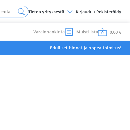
Tietoa yrityksestä
Kirjaudu / Rekisteröidy
Varainhankinta
Muistilista
0,00
€
0
Edulliset hinnat ja nopea toimitus!