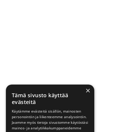
×
Tämä sivusto käyttää
evästeitä
Käytämme evästeitä sisällön, mainosten
personointiin ja liikenteemme analysointiin.
Jaamme myös tietoja sivustomme käytöstäsi
mainos- ja analytiikkakumppaneidemme