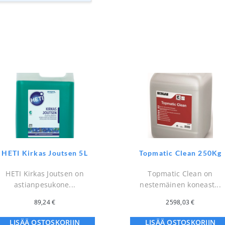
HETI Kirkas Joutsen 5L
Topmatic Clean 250Kg
HETI Kirkas Joutsen on
Topmatic Clean on
astianpesukone...
nestemäinen koneast...
89,24
€
2598,03
€
LISÄÄ OSTOSKORIIN
LISÄÄ OSTOSKORIIN