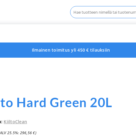
Haku:
Ilmainen toimitus yli 450 € tilauksiin
lto Hard Green 20L
a:
KiiltoClean
(ALV 25.5%:
296,56
€
)