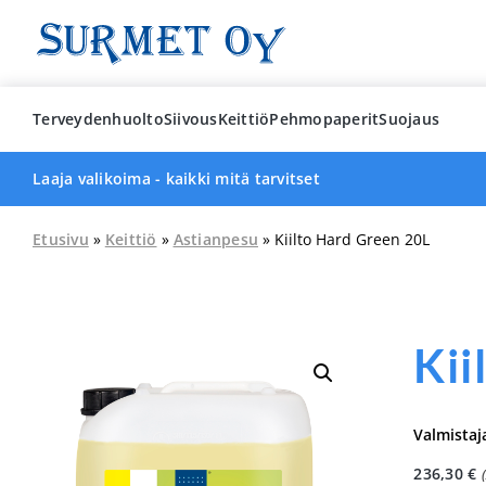
Skip
to
content
Terveydenhuolto
Siivous
Keittiö
Pehmopaperit
Suojaus
Laaja valikoima - kaikki mitä tarvitset
Etusivu
»
Keittiö
»
Astianpesu
» Kiilto Hard Green 20L
Kii
Valmistaj
236,30
€