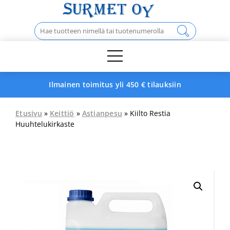
Skip
to
Haku:
content
Ilmainen toimitus yli 450 € tilauksiin
Etusivu
»
Keittiö
»
Astianpesu
» Kiilto Restia
Huuhtelukirkaste