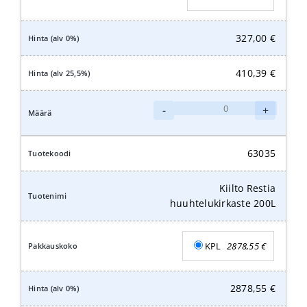
327,00
€
410,39
€
Kiilto
-
+
Restia
huuhtelukirkaste
20L
63035
määrä
Kiilto Restia
huuhtelukirkaste 200L
KPL
2878,55
€
2878,55
€