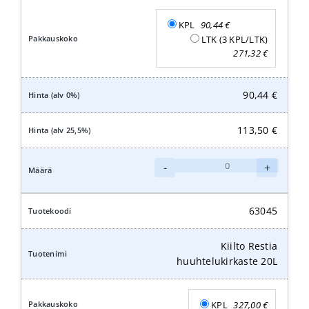
KPL
90,44
€
LTK (3 KPL/LTK)
271,32
€
90,44
€
113,50
€
Kiilto
-
+
Restia
huuhtelukirkaste
5L
63045
määrä
Kiilto Restia
huuhtelukirkaste 20L
KPL
327,00
€