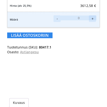
3612,58
€
Kiilto
-
+
Restia
huuhtelukirkaste
200L
LISÄÄ OSTOSKORIIN
määrä
Tuotetunnus (SKU):
80417.1
Osasto:
Astianpesu
Kuvaus