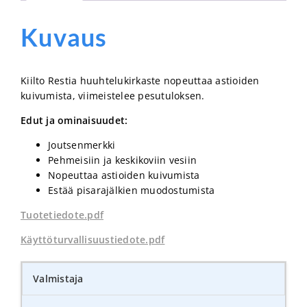
Kuvaus
Kiilto Restia huuhtelukirkaste nopeuttaa astioiden
kuivumista, viimeistelee pesutuloksen.
Edut ja ominaisuudet:
Joutsenmerkki
Pehmeisiin ja keskikoviin vesiin
Nopeuttaa astioiden kuivumista
Estää pisarajälkien muodostumista
Tuotetiedote.pdf
Käyttö­turvallisuus­tiedote.pdf
Valmistaja