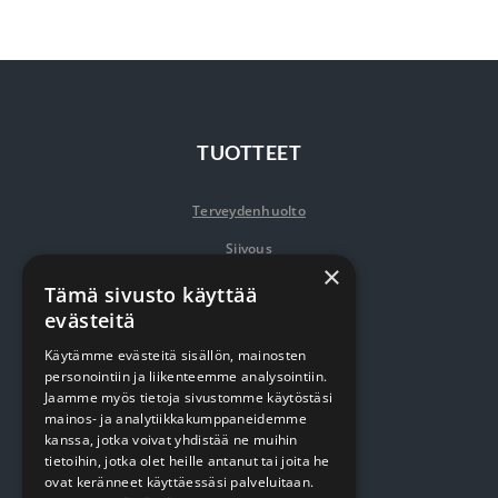
TUOTTEET
Terveydenhuolto
Siivous
×
Keittiö
Tämä sivusto käyttää
evästeitä
Pehmopaperit
Käytämme evästeitä sisällön, mainosten
Suojaus
personointiin ja liikenteemme analysointiin.
Jaamme myös tietoja sivustomme käytöstäsi
mainos- ja analytiikkakumppaneidemme
VERKKOKAUPPA
kanssa, jotka voivat yhdistää ne muihin
tietoihin, jotka olet heille antanut tai joita he
ovat keränneet käyttäessäsi palveluitaan.
Kirjaudu / rekisteröidy