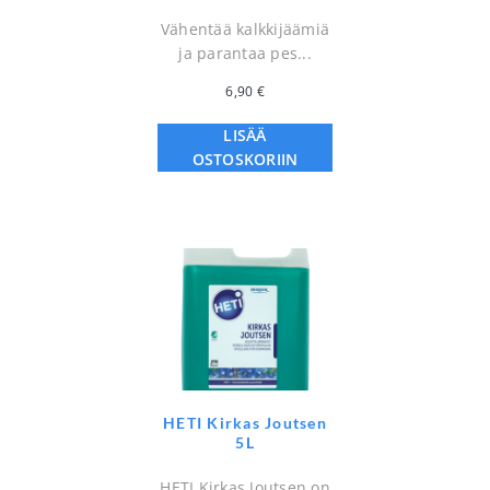
Vähentää kalkkijäämiä
ja parantaa pes...
6,90
€
LISÄÄ
OSTOSKORIIN
HETI Kirkas Joutsen
5L
HETI Kirkas Joutsen on