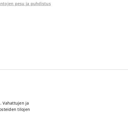
intojen pesu ja puhdistus
. Vahattujen ja
steiden tilojen