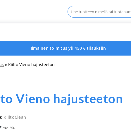
Haku:
Ilmainen toimitus yli 450 € tilauksiin
us
» Kiilto Vieno hajusteeton
lto Vieno hajusteeton
a:
KiiltoClean
€
alv. 0%