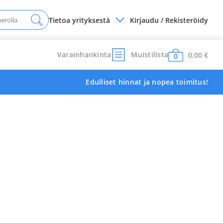
Tietoa yrityksestä
Kirjaudu / Rekisteröidy
Varainhankinta
Muistilista
0,00
€
0
Edulliset hinnat ja nopea toimitus!