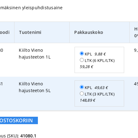
emäksinen yleispuhdistusaine
H
oodi
Tuotenimi
Pakkauskoko
0
80
Kiilto Vieno
9
KPL
9,88
€
hajusteeton 1L
LTK (6 KPL/LTK)
59,28
€
81
Kiilto Vieno
4
KPL
49,63
€
hajusteeton 5L
LTK (3 KPL/LTK)
148,89
€
 OSTOSKORIIN
us (SKU):
41080.1