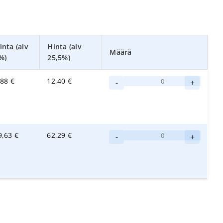
inta (alv
Hinta (alv
Määrä
%)
25,5%)
Kiilto
,88
€
12,40
€
-
+
Vieno
hajusteeton
1L
määrä
Kiilto
9,63
€
62,29
€
-
+
Vieno
hajusteeton
5L
määrä