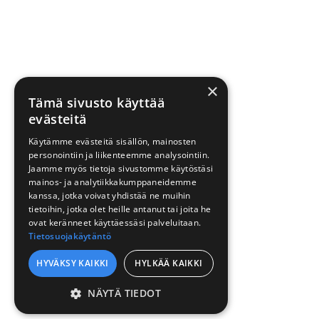
×
Tämä sivusto käyttää
evästeitä
Käytämme evästeitä sisällön, mainosten
personointiin ja liikenteemme analysointiin.
Jaamme myös tietoja sivustomme käytöstäsi
mainos- ja analytiikkakumppaneidemme
kanssa, jotka voivat yhdistää ne muihin
tietoihin, jotka olet heille antanut tai joita he
ovat keränneet käyttäessäsi palveluitaan.
Tietosuojakäytäntö
HYVÄKSY KAIKKI
HYLKÄÄ KAIKKI
NÄYTÄ TIEDOT
EHDOTTOMASTI