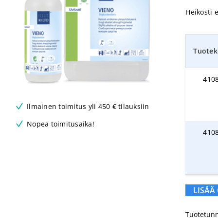
Heikosti 
Tuotek
410
Ilmainen toimitus yli 450 € tilauksiin
Nopea toimitusaika!
410
LISÄÄ
Tuotetunn