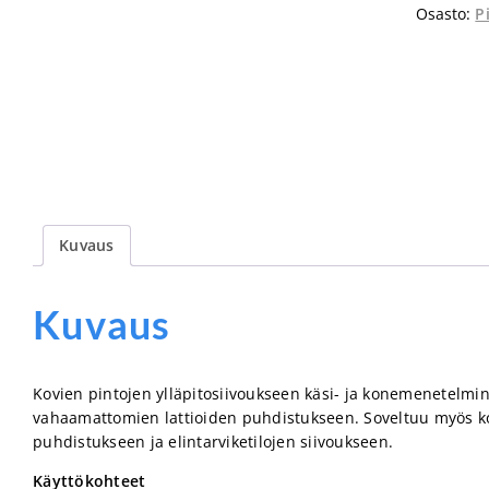
Osasto:
P
Kuvaus
Kuvaus
Kovien pintojen ylläpitosiivoukseen käsi- ja konemenetelmin
vahaamattomien lattioiden puhdistukseen. Soveltuu myös ko
puhdistukseen ja elintarviketilojen siivoukseen.
Käyttökohteet