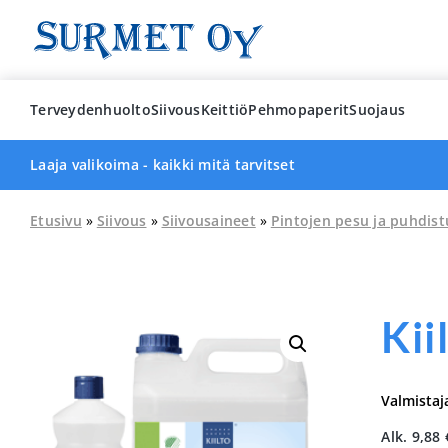
Skip
to
content
Terveydenhuolto
Siivous
Keittiö
Pehmopaperit
Suojaus
Laaja valikoima - kaikki mitä tarvitset
Etusivu
»
Siivous
»
Siivousaineet
»
Pintojen pesu ja puhdist
Kii
Valmistaj
Alk.
9,88