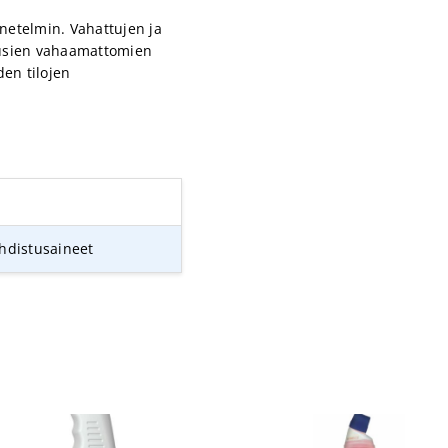
enetelmin. Vahattujen ja
Uusien vahaamattomien
en tilojen
hdistusaineet