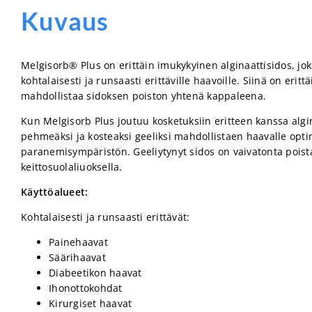
Kuvaus
Melgisorb
®
Plus on erittäin imukykyinen alginaattisidos, joka
kohtalaisesti ja runsaasti erittäville haavoille. Siinä on eritt
mahdollistaa sidoksen poiston yhtenä kappaleena.
Kun Melgisorb Plus joutuu kosketuksiin eritteen kanssa algin
pehmeäksi ja kosteaksi geeliksi mahdollistaen haavalle opt
paranemisympäristön. Geeliytynyt sidos on vaivatonta pois
keittosuolaliuoksella.
Käyttöalueet:
Kohtalaisesti ja runsaasti erittävät:
Painehaavat
Säärihaavat
Diabeetikon haavat
Ihonottokohdat
Kirurgiset haavat