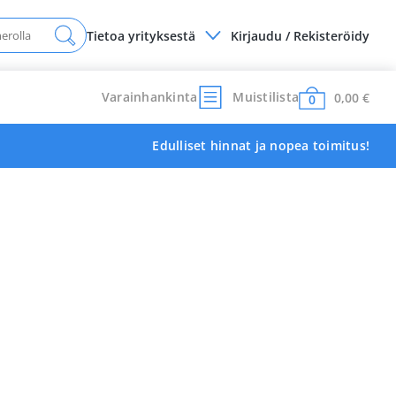
Tietoa yrityksestä
Kirjaudu / Rekisteröidy
Varainhankinta
Muistilista
0,00
€
0
Edulliset hinnat ja nopea toimitus!