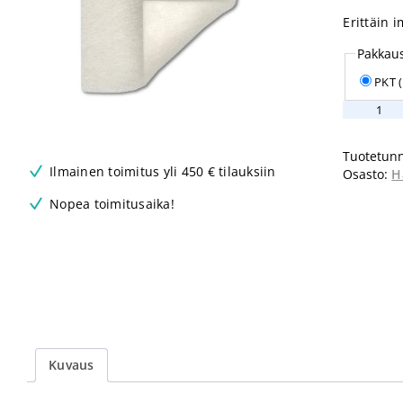
Erittäin 
Pakkau
PKT 
Melgisor
Plus
5
Tuotetunn
x
Ilmainen toimitus yli 450 € tilauksiin
Osasto:
H
5cm
määrä
Nopea toimitusaika!
Kuvaus