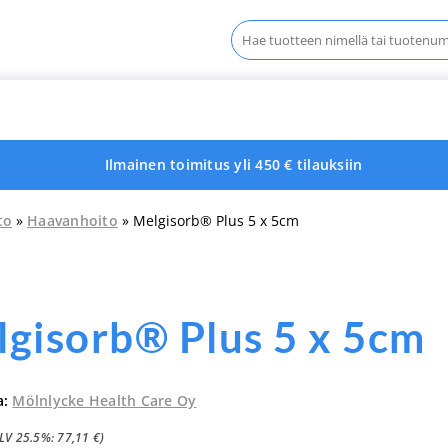
Haku:
Ilmainen toimitus yli 450 € tilauksiin
to
»
Haavanhoito
» Melgisorb® Plus 5 x 5cm
gisorb® Plus 5 x 5cm
a:
Mölnlycke Health Care Oy
ALV 25.5%:
77,11
€
)