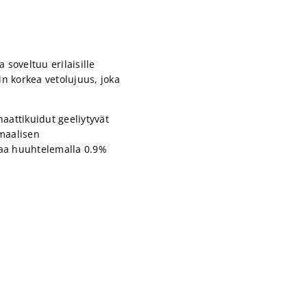
 soveltuu erilaisille
äin korkea vetolujuus, joka
aattikuidut geeliytyvät
imaalisen
taa huuhtelemalla 0.9%