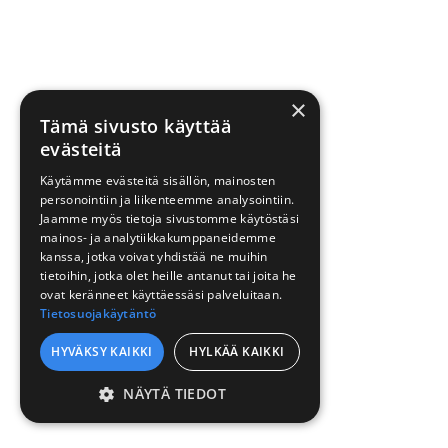
×
Tämä sivusto käyttää
evästeitä
Käytämme evästeitä sisällön, mainosten
personointiin ja liikenteemme analysointiin.
Jaamme myös tietoja sivustomme käytöstäsi
mainos- ja analytiikkakumppaneidemme
kanssa, jotka voivat yhdistää ne muihin
tietoihin, jotka olet heille antanut tai joita he
ovat keränneet käyttäessäsi palveluitaan.
Tietosuojakäytäntö
HYVÄKSY KAIKKI
HYLKÄÄ KAIKKI
NÄYTÄ TIEDOT
EHDOTTOMASTI
VÄLTTÄMÄTTÖMÄT