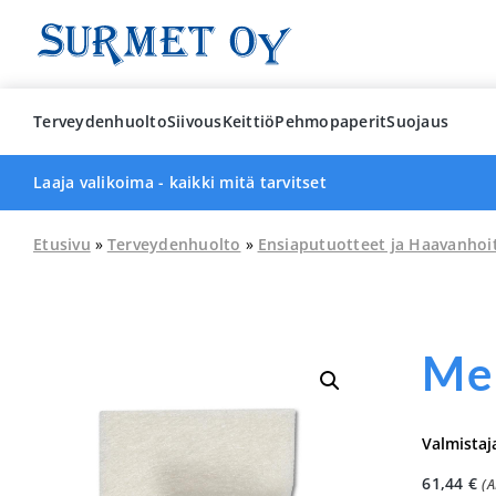
Skip
to
content
Terveydenhuolto
Siivous
Keittiö
Pehmopaperit
Suojaus
Laaja valikoima - kaikki mitä tarvitset
Etusivu
»
Terveydenhuolto
»
Ensiaputuotteet ja Haavanhoi
Mel
Valmistaj
61,44
€
(