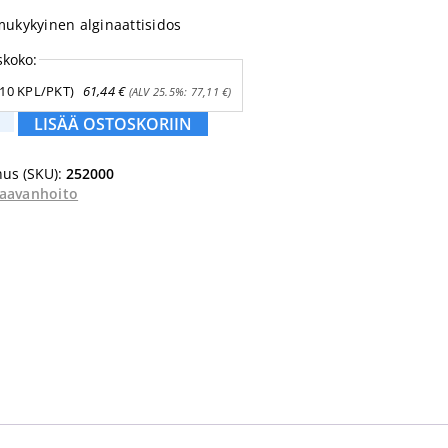
imukykyinen alginaattisidos
skoko:
(10 KPL/PKT)
61,44
€
(ALV 25.5%:
77,11
€
)
b®
LISÄÄ OSTOSKORIIN
us (SKU):
252000
aavanhoito