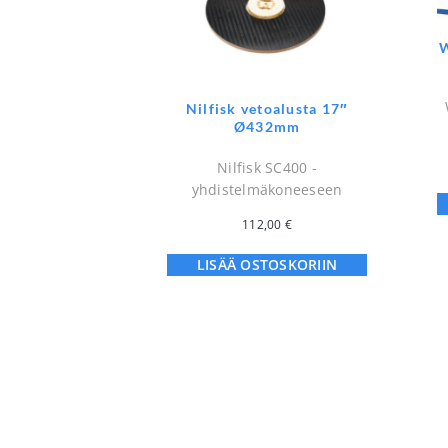
W
Nilfisk vetoalusta 17″
Ø432mm
Nilfisk SC400 -
yhdistelmäkoneeseen
112,00
€
LISÄÄ OSTOSKORIIN