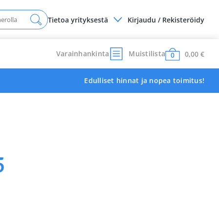
Tietoa yrityksestä
Kirjaudu / Rekisteröidy
Varainhankinta
Muistilista
0,00
€
0
Edulliset hinnat ja nopea toimitus!
5