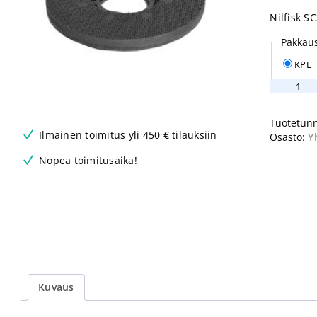
Nilfisk S
Pakkau
KPL
Nilfisk
Vetoalust
14"
Tuotetunn
355
Ilmainen toimitus yli 450 € tilauksiin
Osasto:
Y
määrä
Nopea toimitusaika!
Kuvaus