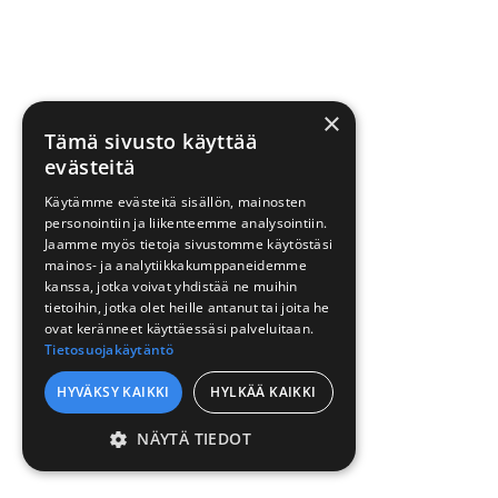
×
Tämä sivusto käyttää
evästeitä
Käytämme evästeitä sisällön, mainosten
personointiin ja liikenteemme analysointiin.
Jaamme myös tietoja sivustomme käytöstäsi
mainos- ja analytiikkakumppaneidemme
kanssa, jotka voivat yhdistää ne muihin
tietoihin, jotka olet heille antanut tai joita he
ovat keränneet käyttäessäsi palveluitaan.
Tietosuojakäytäntö
HYVÄKSY KAIKKI
HYLKÄÄ KAIKKI
NÄYTÄ TIEDOT
EHDOTTOMASTI
VÄLTTÄMÄTTÖMÄT