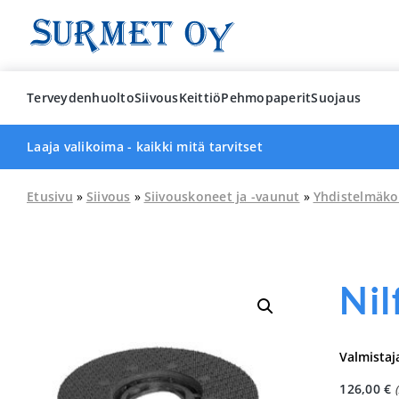
Skip
to
content
Terveydenhuolto
Siivous
Keittiö
Pehmopaperit
Suojaus
Laaja valikoima - kaikki mitä tarvitset
Etusivu
»
Siivous
»
Siivouskoneet ja -vaunut
»
Yhdistelmäko
Nil
Valmistaj
126,00
€