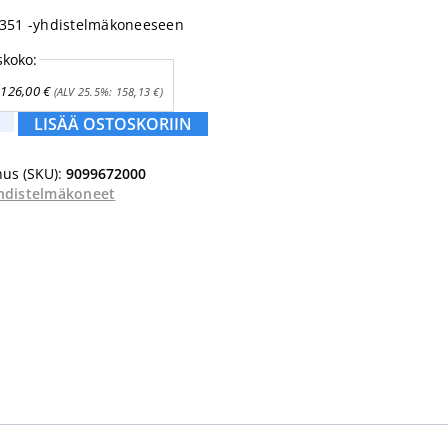
C351 -yhdistelmäkoneeseen
skoko:
126,00
€
(ALV 25.5%:
158,13
€
)
LISÄÄ OSTOSKORIIN
a
us (SKU):
9099672000
hdistelmäkoneet