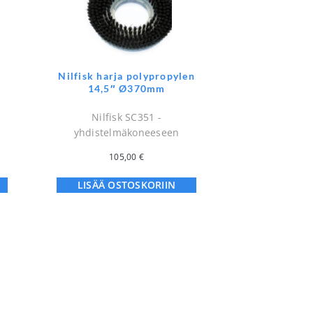
Nilfisk harja polypropylen
14,5″ Ø370mm
a
Nilfisk SC351 -
yhdistelmäkoneeseen
105,00
€
LISÄÄ OSTOSKORIIN