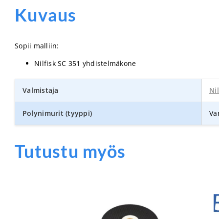
Kuvaus
Sopii malliin:
Nilfisk SC 351 yhdistelmäkone
Valmistaja
Nil
Polynimurit (tyyppi)
Va
Tutustu myös