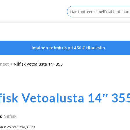
Haku:
Ilmainen toimitus yli 450 € tilauksiin
neet
» Nilfisk Vetoalusta 14″ 355
fisk Vetoalusta 14″ 35
a:
Nilfisk
(ALV 25.5%:
158,13
€
)