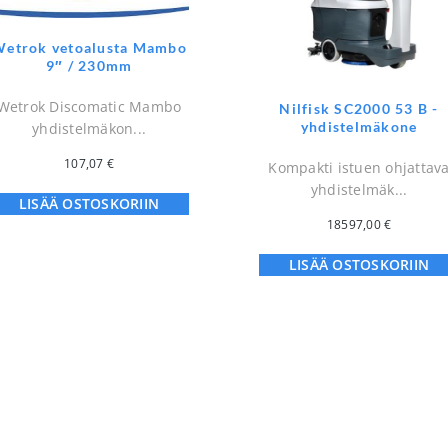
etrok vetoalusta Mambo
9″ / 230mm
Wetrok Discomatic Mambo
Nilfisk SC2000 53 B -
yhdistelmäkone
yhdistelmäkon...
107,07
€
Kompakti istuen ohjattav
yhdistelmäk...
LISÄÄ OSTOSKORIIN
18597,00
€
LISÄÄ OSTOSKORIIN