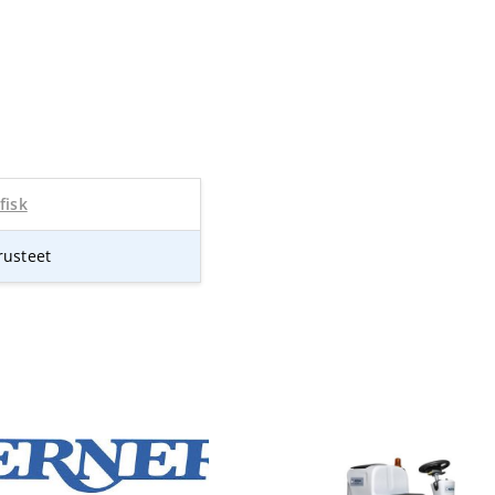
fisk
rusteet