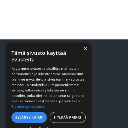
×
Tämä sivusto käyttää
evästeitä
TUOTTEET
Käytämme evästeitä sisällön, mainosten
personointiin ja liikenteemme analysointiin.
Terveydenhuolto
Jaamme myös tietoja sivustomme käytöstäsi
mainos- ja analytiikkakumppaneidemme
Siivous
kanssa, jotka voivat yhdistää ne muihin
tietoihin, jotka olet heille antanut tai joita he
Keittiö
ovat keränneet käyttäessäsi palveluitaan.
Tietosuojakäytäntö
Pehmopaperit
Suojaus
HYVÄKSY KAIKKI
HYLKÄÄ KAIKKI