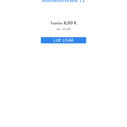
huuhtelukirkaste 1 L
6,00
€
Tuotto:
alv. 25,5%
LUE LISÄÄ