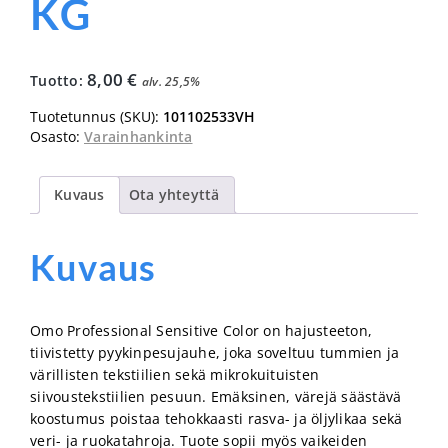
KG
8,00
€
Tuotto:
alv. 25,5%
Tuotetunnus (SKU):
101102533VH
Osasto:
Varainhankinta
Kuvaus
Ota yhteyttä
Kuvaus
Omo Professional Sensitive Color on hajusteeton,
tiivistetty pyykinpesujauhe, joka soveltuu tummien ja
värillisten tekstiilien sekä mikrokuituisten
siivoustekstiilien pesuun. Emäksinen, värejä säästävä
koostumus poistaa tehokkaasti rasva- ja öljylikaa sekä
veri- ja ruokatahroja. Tuote sopii myös vaikeiden