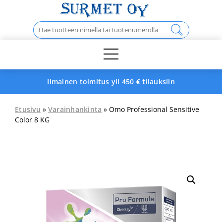
Skip
to
Haku:
content
Ilmainen toimitus yli 450 € tilauksiin
Etusivu
»
Varainhankinta
» Omo Professional Sensitive
Color 8 KG