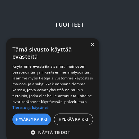
TUOTTEET
Terveydenhuolto
×
Tämä sivusto käyttää
Siivous
evästeitä
Keittiö
Käytämme evästeitä sisällön, mainosten
personointiin ja liikenteemme analysointiin.
Pehmopaperit
Jaamme myös tietoja sivustomme käytöstäsi
Suojaus
mainos- ja analytiikkakumppaneidemme
kanssa, jotka voivat yhdistää ne muihin
tietoihin, jotka olet heille antanut tai joita he
ovat keränneet käyttäessäsi palveluitaan.
VERKKOKAUPPA
Tietosuojakäytäntö
HYVÄKSY KAIKKI
HYLKÄÄ KAIKKI
Kirjaudu / rekisteröidy
Myynti- ja toimitusehdot
NÄYTÄ TIEDOT