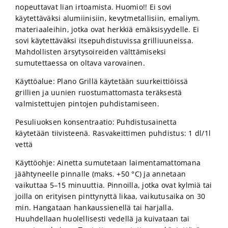
nopeuttavat lian irtoamista. Huomio!! Ei sovi
käytettäväksi alumiinisiin, kevytmetallisiin, emaliym.
materiaaleihin, jotka ovat herkkiä emäksisyydelle. Ei
sovi käytettäväksi itsepuhdistuvissa grilliuuneissa.
Mahdollisten ärsytysoireiden välttämiseksi
sumutettaessa on oltava varovainen.
Käyttöalue: Plano Grillä käytetään suurkeittiöissä
grillien ja uunien ruostumattomasta teräksestä
valmistettujen pintojen puhdistamiseen.
Pesuliuoksen konsentraatio: Puhdistusainetta
käytetään tiivisteenä. Rasvakeittimen puhdistus: 1 dl/1l
vettä
Käyttöohje: Ainetta sumutetaan laimentamattomana
jäähtyneelle pinnalle (maks. +50 °C) ja annetaan
vaikuttaa 5–15 minuuttia. Pinnoilla, jotka ovat kylmiä tai
joilla on erityisen pinttynyttä likaa, vaikutusaika on 30
min. Hangataan hankaussienellä tai harjalla.
Huuhdellaan huolellisesti vedellä ja kuivataan tai