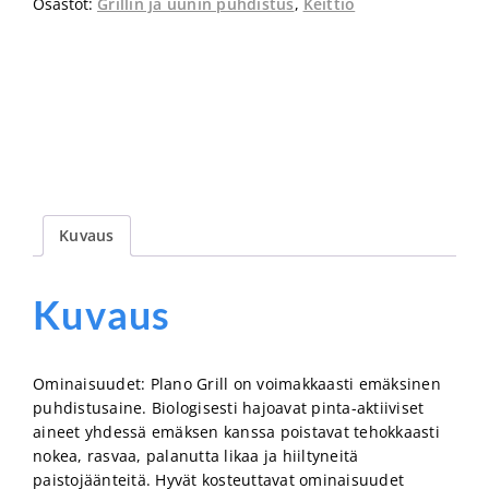
Osastot:
Grillin ja uunin puhdistus
,
Keittiö
määrä
Kuvaus
Kuvaus
Ominaisuudet: Plano Grill on voimakkaasti emäksinen
puhdistusaine. Biologisesti hajoavat pinta-aktiiviset
aineet yhdessä emäksen kanssa poistavat tehokkaasti
nokea, rasvaa, palanutta likaa ja hiiltyneitä
paistojäänteitä. Hyvät kosteuttavat ominaisuudet