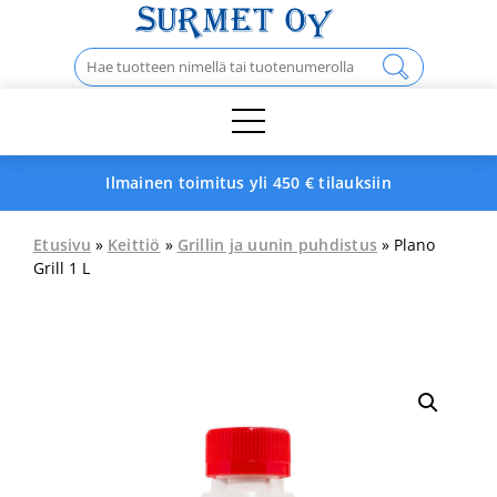
Skip
to
Haku:
content
Ilmainen toimitus yli 450 € tilauksiin
Etusivu
»
Keittiö
»
Grillin ja uunin puhdistus
» Plano
Grill 1 L