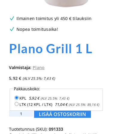
Ilmainen toimitus yli 450 € tilauksiin
Nopea toimitusaika!
Plano Grill 1 L
Valmistaja:
Plano
5,92
€
(ALV 25.5%:
7,43
€
)
Pakkauskoko:
KPL
5,92
€
(ALV 25.5%:
7,43
€
)
LTK (12 KPL / LTK)
71,04
€
(ALV 25.5%:
89,16
€
)
Plano
LISÄÄ OSTOSKORIIN
Grill
1
Tuotetunnus (SKU):
091333
L