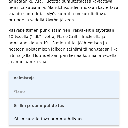
annetaan kuivua. Tuotetta sumutettaessa käytettävä
henkilönsuojaimia. Mahdollisuuden mukaan käytettävä
vaahto-sumutinta. Myös sumutin on suositeltavaa
huuhdella vedellä käytön jälkeen.
Rasvakeittimen puhdistaminen: rasvakeitin täytetään
10 %:sella (1 dl/1l vettä) Plano Grill – liuoksella ja
annetaan kiehua 10–15 minuuttia. Jäähtymisen ja
nesteen poistamisen jälkeen seinämiltä hangataan lika
irti harjalla. Huuhdellaan pari kertaa kuumalla vedellä
ja annetaan kuivua.
Valmistaja
Plano
Grillin ja uuninpuhdistus
Käsin suoritettava uuninpuhdistus