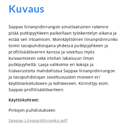
Kuvaus
Sappax liinanpidinrungon ainutlaatuinen rakenne
pitää putkipyyhkeen paikoillaan työskentelyn aikana ja
estää sen irtoamisen. Monikäyttöinen liinanpidinrunko
toimii tasopuhdistajana yhdessä putkipyyhkeen ja
profiilisäätövarren kanssa ja soveltuu myös
kuivaamiseen sekä irtolian lakaisuun ilman
putkipyyhettä. Laaja valikoima eri kokoja ja
lisävarusteita mahdollistaa Sappax liinanpidinrungon
ja tasopuhdistajan soveltuvuuden moneen eri
käyttötarkoitukseen ja kohteeseen. Kiinnittyy esim.
Sappax profiilisäätövarteen.
Käyttökohteet:
Pintojen puhdistukseen
Sappax Liinanpidinrunko.pd
f