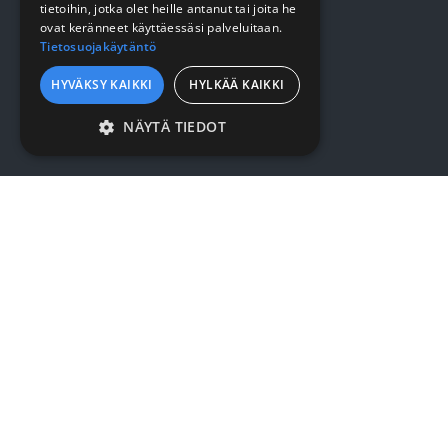
tietoihin, jotka olet heille antanut tai joita he
ovat keränneet käyttäessäsi palveluitaan.
Kirjaudu / rekisteröidy
Tietosuojakäytäntö
Myynti- ja toimitusehdot
HYVÄKSY KAIKKI
HYLKÄÄ KAIKKI
NÄYTÄ TIEDOT
YRITYKSESTÄ
EHDOTTOMASTI
VÄLTTÄMÄTTÖMÄT
Yrityksestä
SUORITUSKYVYLLISET
Sopimusasiakkuus
KOHDENTAVAT
Yhteystiedot
TOIMINNALLISET
LUOKITTELEMATTOMAT
SURMET OY
Eteläväylä 7, 28610 Pori
Ehdottomasti välttämättömät
7:30 - 16:00
Suorituskyvylliset
Kohdentavat