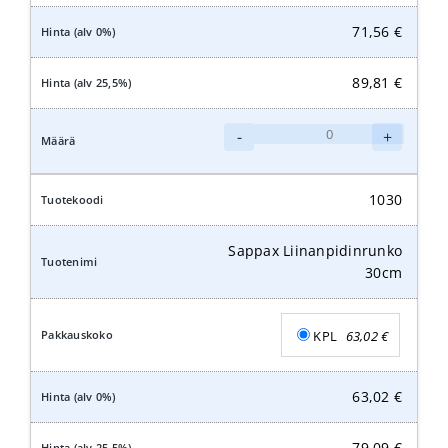
71,56
€
89,81
€
Sappax
-
+
Liinanpidinrunko
40cm
määrä
1030
Sappax Liinanpidinrunko
30cm
KPL
63,02
€
63,02
€
79,09
€