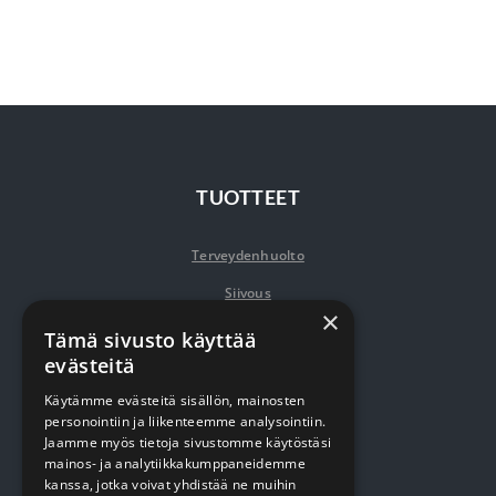
TUOTTEET
Terveydenhuolto
Siivous
×
Keittiö
Tämä sivusto käyttää
evästeitä
Pehmopaperit
Käytämme evästeitä sisällön, mainosten
Suojaus
personointiin ja liikenteemme analysointiin.
Jaamme myös tietoja sivustomme käytöstäsi
mainos- ja analytiikkakumppaneidemme
VERKKOKAUPPA
kanssa, jotka voivat yhdistää ne muihin