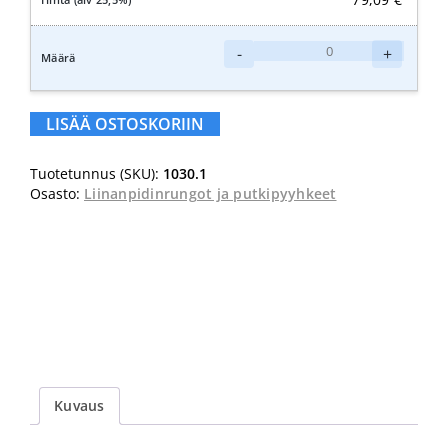
Sappax
-
+
Liinanpidinrunko
30cm
määrä
LISÄÄ OSTOSKORIIN
Tuotetunnus (SKU):
1030.1
Osasto:
Liinanpidinrungot ja putkipyyhkeet
Kuvaus