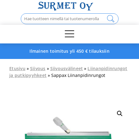
Skip
to
Haku:
content
Ilmainen toimitus yli 450 € tilauksiin
Etusivu
»
Siivous
»
Siivousvälineet
»
Liinanpidinrungot
ja putkipyyhkeet
» Sappax Liinanpidinrungot