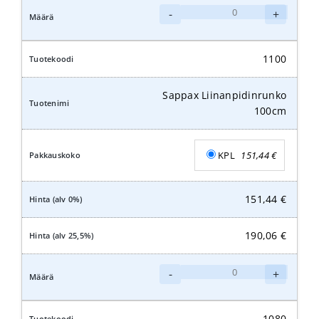
Sappax
-
+
Liinanpidinrunko
120cm
määrä
1100
Sappax Liinanpidinrunko
100cm
KPL
151,44
€
151,44
€
190,06
€
Sappax
-
+
Liinanpidinrunko
100cm
määrä
1080