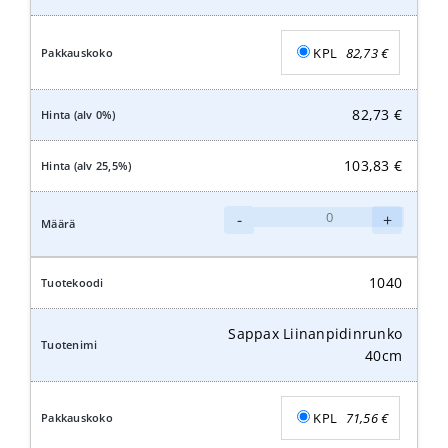
KPL
82,73
€
82,73
€
103,83
€
Sappax
-
+
Liinanpidinrunko
50cm
määrä
1040
Sappax Liinanpidinrunko
40cm
KPL
71,56
€