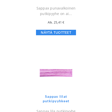
Sappax punavalkoinen
putkipyyhe on ai...
Alk.
25,41
€
NÄYTÄ TUOTTEET
Sappax lilat
putkipyyhkeet
Sappax lila putkipyyhe