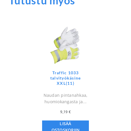
Tutustu myös
Traffic 1033
talvityökäsine
XXL(11)
Naudan pintanahkaa,
huomiokangasta ja...
9,19
€
LISÄÄ
OSTOSKORIIN