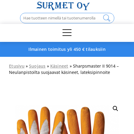
Skip
to
Haku:
content
Ilmainen toimitus yli 450 € tilauksiin
Etusivu
»
Suojaus
»
Käsineet
» Sharpsmaster II 9014 –
Neulanpistoilta suojaavat käsineet, lateksipinnoite