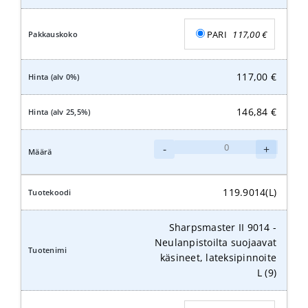
(7)
määrä
PARI
117,00
€
117,00
€
146,84
€
Sharpsmaster
-
+
II
9014
-
119.9014(L)
Neulanpistoilta
suojaavat
Sharpsmaster II 9014 -
käsineet,
Neulanpistoilta suojaavat
lateksipinnoite
käsineet, lateksipinnoite
XL
L (9)
(10)
määrä