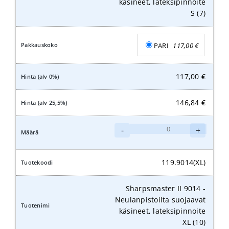
käsineet, lateksipinnoite
S (7)
PARI
117,00
€
117,00
€
146,84
€
Sharpsmaster
-
+
II
9014
-
119.9014(XL)
Neulanpistoilta
suojaavat
Sharpsmaster II 9014 -
käsineet,
Neulanpistoilta suojaavat
lateksipinnoite
käsineet, lateksipinnoite
S
XL (10)