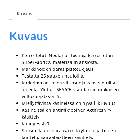
Kuvaus
Kuvaus
Kerrostetut. Neulanpistosuoja kerrostetun
SuperFabric®-materiaalin ansiosta.
Markkinoiden paras pistosuojaus.
Testattu 25 gaugen neuloilla.
Korkeimman tason viiltosuoja vahvistetuilla
alueilla. Ylittää ISEA/CE-standardin mukaisen
viiltosuojatason 5.
Miellyttävissä käsineissä on hyvä liikkuvuus.
Käsineissä on antimikrobinen
Actifresh
™-
käsittely.
Konepestävät.
Suositellaan seuraavaan käyttöön: jätteiden
lajittelu, sairaalajätteen käsittely,