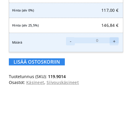
117,00
€
146,84
€
Sharpsmaster
-
+
II
9014
-
LISÄÄ OSTOSKORIIN
Neulanpistoilta
suojaavat
Tuotetunnus (SKU):
119.9014
käsineet,
Osastot:
Käsineet
,
Siivouskäsineet
lateksipinnoite
M
(8)
määrä