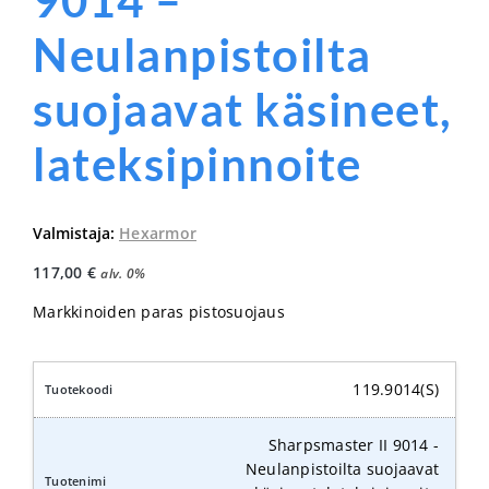
9014 –
Neulanpistoilta
suojaavat käsineet,
lateksipinnoite
Valmistaja:
Hexarmor
117,00
€
alv. 0%
Markkinoiden paras pistosuojaus
119.9014(S)
Sharpsmaster II 9014 -
Neulanpistoilta suojaavat