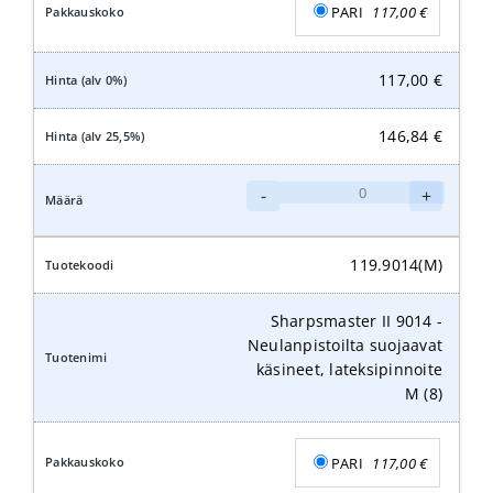
PARI
117,00
€
117,00
€
146,84
€
Sharpsmaster
-
+
II
9014
-
119.9014(M)
Neulanpistoilta
suojaavat
Sharpsmaster II 9014 -
käsineet,
Neulanpistoilta suojaavat
lateksipinnoite
käsineet, lateksipinnoite
L
M (8)
(9)
määrä
PARI
117,00
€