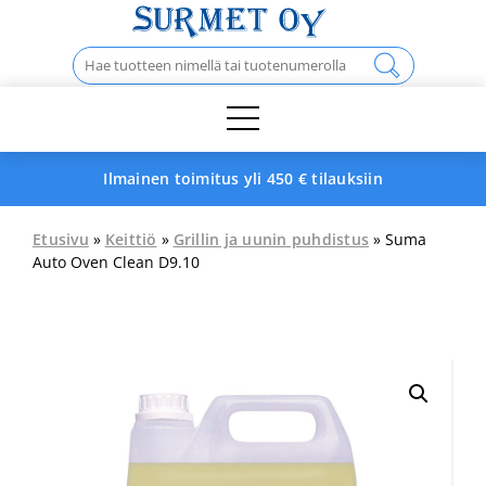
Skip
to
Haku:
content
Ilmainen toimitus yli 450 € tilauksiin
Etusivu
»
Keittiö
»
Grillin ja uunin puhdistus
» Suma
Auto Oven Clean D9.10