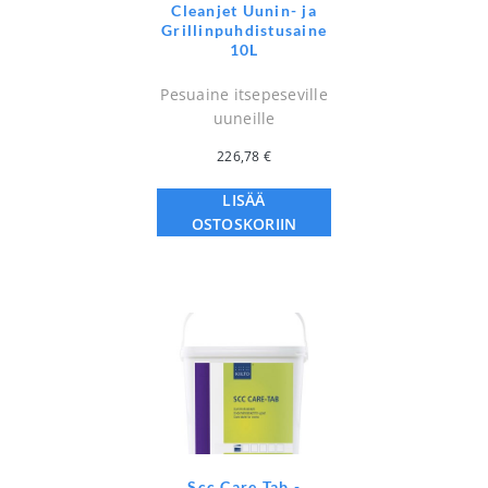
Cleanjet Uunin- ja
Grillinpuhdistusaine
10L
Pesuaine itsepeseville
uuneille
226,78
€
LISÄÄ
OSTOSKORIIN
Scc Care Tab -