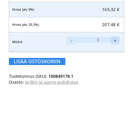
165,32
€
207,48
€
Suma
-
+
Auto
Oven
Clean
LISÄÄ OSTOSKORIIN
D9.10
10L
Tuotetunnus (SKU):
100849178.1
määrä
Osasto:
Grillin ja uunin puhdistus