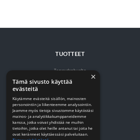
TUOTTEET
Terveydenhuolto
×
Tämä sivusto käyttää
Siivous
evästeitä
Keittiö
Käytämme evästeitä sisällön, mainosten
Pehmopaperit
personointiin ja liikenteemme analysointiin.
Jaamme myös tietoja sivustomme käytöstäsi
Suojaus
mainos- ja analytiikkakumppaneidemme
kanssa, jotka voivat yhdistää ne muihin
tietoihin, jotka olet heille antanut tai joita he
VERKKOKAUPPA
ovat keränneet käyttäessäsi palveluitaan.