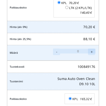
KPL
70,20
€
LTK (2 KPL/LTK)
140,40
€
70,20
€
88,10
€
Suma
-
+
Auto
Oven
Clean
100849176
D9.10
5L
Suma Auto Oven Clean
määrä
D9.10 10L
KPL
165,32
€