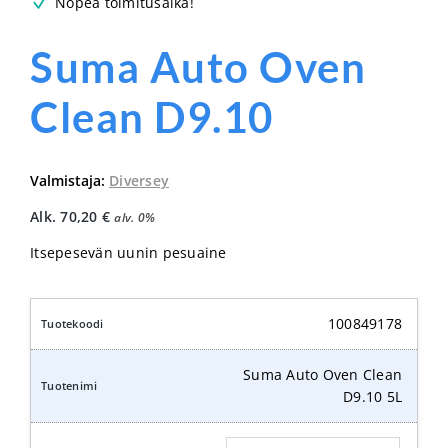
Nopea toimitusaika!
Suma Auto Oven
Clean D9.10
Valmistaja:
Diversey
Alk.
70,20
€
alv. 0%
Itsepesevän uunin pesuaine
100849178
Suma Auto Oven Clean
D9.10 5L