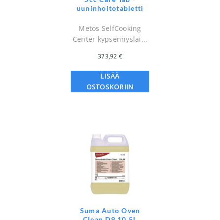
uuninhoitotabletti
Metos SelfCooking
Center kypsennyslai...
373,92
€
LISÄÄ
OSTOSKORIIN
Suma Auto Oven
Clean D9.10 5L