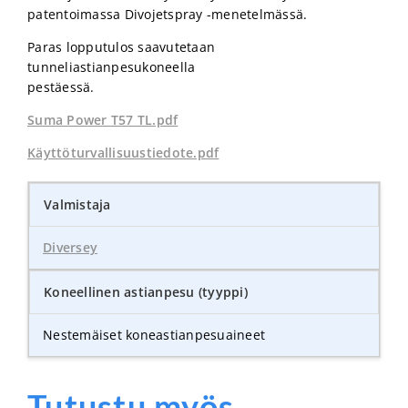
patentoimassa Divojetspray -menetelmässä.
Paras lopputulos saavutetaan
tunneliastianpesukoneella
pestäessä.
Suma Power T57 TL.pdf
Käyttöturvallisuustiedote.pdf
Valmistaja
Diversey
Koneellinen astianpesu (tyyppi)
Nestemäiset koneastianpesuaineet
Tutustu myös