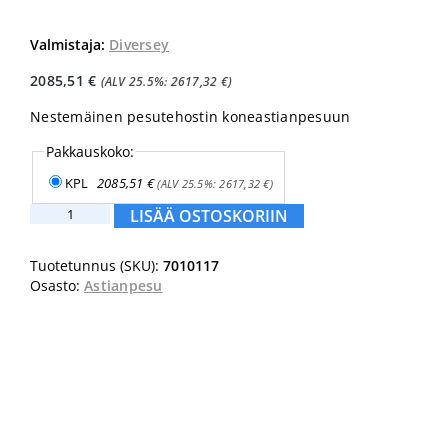
Valmistaja:
Diversey
2085,51
€
(ALV 25.5%:
2617,32
€
)
Nestemäinen pesutehostin koneastianpesuun
Pakkauskoko:
KPL
2085,51
€
(ALV 25.5%:
2617,32
€
)
Suma
LISÄÄ OSTOSKORIIN
Power
T57
Tuotetunnus (SKU):
7010117
200L
Osasto:
Astianpesu
määrä