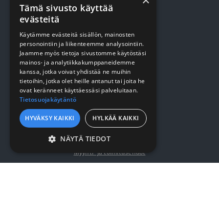
×
Tämä sivusto käyttää
Terveydenhuolto
evästeitä
Siivous
Käytämme evästeitä sisällön, mainosten
personointiin ja liikenteemme analysointiin.
Keittiö
Jaamme myös tietoja sivustomme käytöstäsi
Pehmopaperit
mainos- ja analytiikkakumppaneidemme
kanssa, jotka voivat yhdistää ne muihin
Suojaus
tietoihin, jotka olet heille antanut tai joita he
ovat keränneet käyttäessäsi palveluitaan.
Tietosuojakäytäntö
VERKKOKAUPPA
HYVÄKSY KAIKKI
HYLKÄÄ KAIKKI
Kirjaudu / rekisteröidy
NÄYTÄ TIEDOT
Myynti- ja toimitusehdot
EHDOTTOMASTI
VÄLTTÄMÄTTÖMÄT
SUORITUSKYVYLLISET
YRITYKSESTÄ
KOHDENTAVAT
Yrityksestä
TOIMINNALLISET