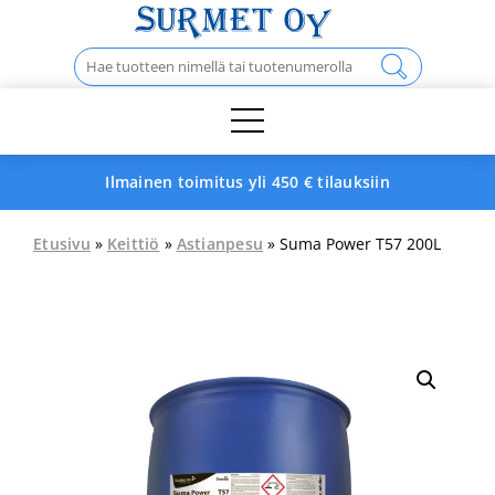
Skip
to
Haku:
content
Ilmainen toimitus yli 450 € tilauksiin
Etusivu
»
Keittiö
»
Astianpesu
» Suma Power T57 200L