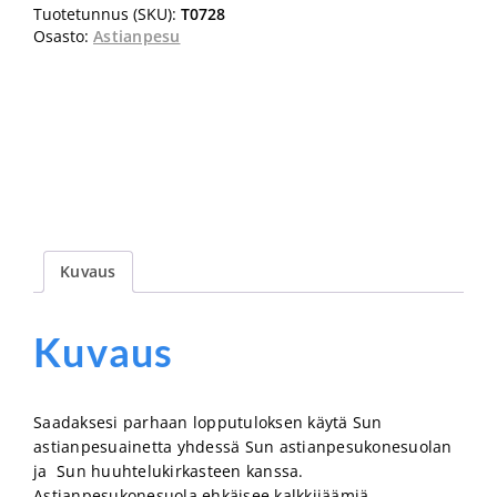
Tuotetunnus (SKU):
T0728
1kg
Osasto:
Astianpesu
määrä
Kuvaus
Kuvaus
Saadaksesi parhaan lopputuloksen käytä Sun
astianpesuainetta yhdessä Sun astianpesukonesuolan
ja Sun huuhtelukirkasteen kanssa.
Astianpesukonesuola ehkäisee kalkkijäämiä,