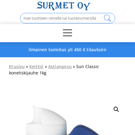
Skip
to
Haku:
content
Ilmainen toimitus yli 450 € tilauksiin
Etusivu
»
Keittiö
»
Astianpesu
» Sun Classic
konetiskijauhe 1kg