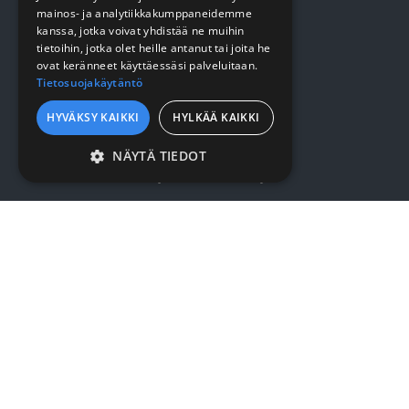
Keittiö
mainos- ja analytiikkakumppaneidemme
kanssa, jotka voivat yhdistää ne muihin
Pehmopaperit
tietoihin, jotka olet heille antanut tai joita he
ovat keränneet käyttäessäsi palveluitaan.
Suojaus
Tietosuojakäytäntö
HYVÄKSY KAIKKI
HYLKÄÄ KAIKKI
VERKKOKAUPPA
NÄYTÄ TIEDOT
Kirjaudu / rekisteröidy
EHDOTTOMASTI
VÄLTTÄMÄTTÖMÄT
Myynti- ja toimitusehdot
SUORITUSKYVYLLISET
KOHDENTAVAT
YRITYKSESTÄ
TOIMINNALLISET
Yrityksestä
LUOKITTELEMATTOMAT
Sopimusasiakkuus
Yhteystiedot
Ehdottomasti välttämättömät