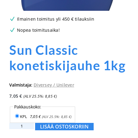
Ilmainen toimitus yli 450 € tilauksiin
Nopea toimitusaika!
Sun Classic
konetiskijauhe 1kg
Valmistaja:
Diversey / Unilever
7,05
€
(ALV 25.5%:
8,85
€
)
Pakkauskoko:
KPL
7,05
€
(ALV 25.5%:
8,85
€
)
Sun
LISÄÄ OSTOSKORIIN
Classic
konetiskijauhe