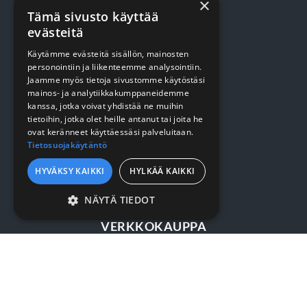
×
Tämä sivusto käyttää
evästeitä
TUOTTEET
Käytämme evästeitä sisällön, mainosten
personointiin ja liikenteemme analysointiin.
Jaamme myös tietoja sivustomme käytöstäsi
Terveydenhuolto
mainos- ja analytiikkakumppaneidemme
kanssa, jotka voivat yhdistää ne muihin
Siivous
tietoihin, jotka olet heille antanut tai joita he
ovat keränneet käyttäessäsi palveluitaan.
Keittiö
Tietosuojakäytäntö
Pehmopaperit
HYVÄKSY KAIKKI
HYLKÄÄ KAIKKI
Suojaus
NÄYTÄ TIEDOT
EHDOTTOMASTI
VERKKOKAUPPA
VÄLTTÄMÄTTÖMÄT
SUORITUSKYVYLLISET
Kirjaudu / rekisteröidy
KOHDENTAVAT
Myynti- ja toimitusehdot
TOIMINNALLISET