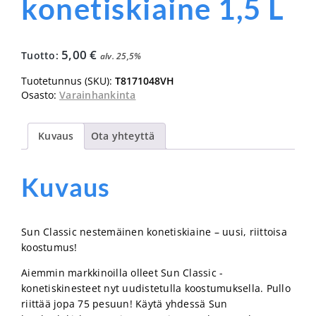
konetiskiaine 1,5 L
5,00
€
Tuotto:
alv. 25,5%
Tuotetunnus (SKU):
T8171048VH
Osasto:
Varainhankinta
Kuvaus
Ota yhteyttä
Kuvaus
Sun Classic nestemäinen konetiskiaine – uusi, riittoisa
koostumus!
Aiemmin markkinoilla olleet Sun Classic -
konetiskinesteet nyt uudistetulla koostumuksella. Pullo
riittää jopa 75 pesuun! Käytä yhdessä Sun