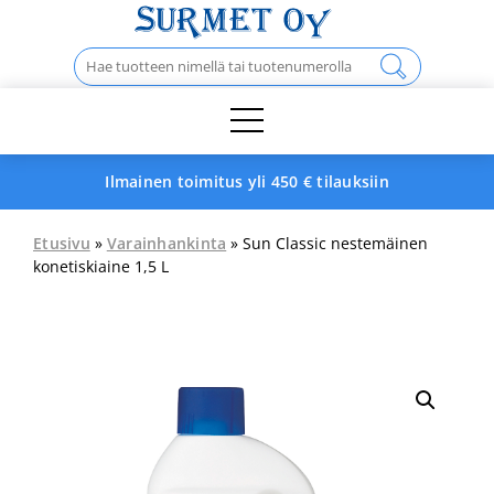
Skip
to
Haku:
content
Ilmainen toimitus yli 450 € tilauksiin
Etusivu
»
Varainhankinta
» Sun Classic nestemäinen
konetiskiaine 1,5 L