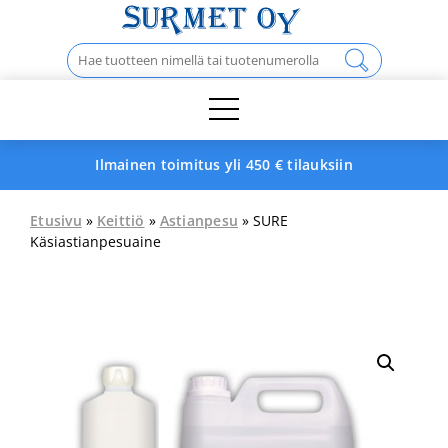
Skip
to
Haku:
content
Ilmainen toimitus yli 450 € tilauksiin
Etusivu
»
Keittiö
»
Astianpesu
» SURE
Käsiastianpesuaine