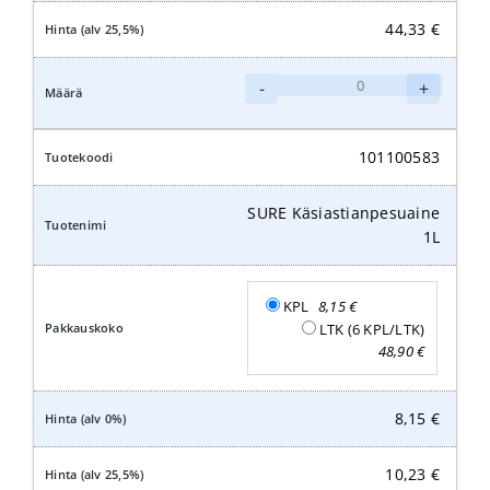
44,33
€
SURE
-
+
Käsiastianpesuaine
5L
määrä
101100583
SURE Käsiastianpesuaine
1L
KPL
8,15
€
LTK (6 KPL/LTK)
48,90
€
8,15
€
10,23
€