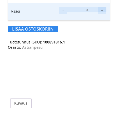
SURE
-
+
Käsiastianpesuaine
1L
määrä
LISÄÄ OSTOSKORIIN
Tuotetunnus (SKU):
100891816.1
Osasto:
Astianpesu
Kuvaus