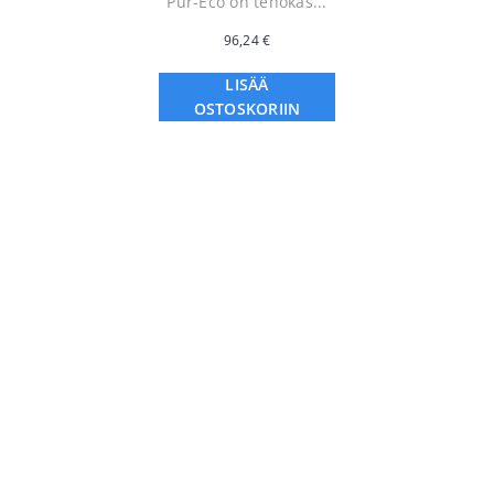
Pur-Eco on tehokas...
96,24
€
LISÄÄ
OSTOSKORIIN