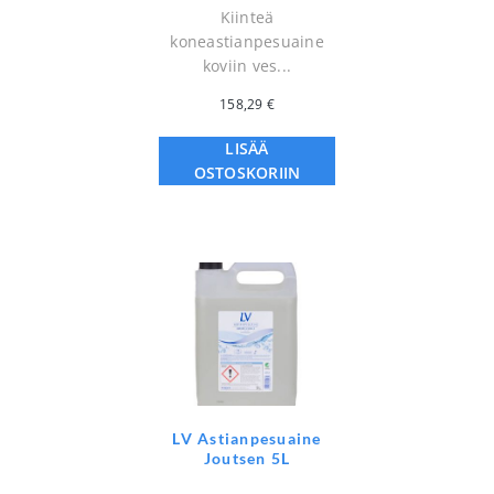
Kiinteä
koneastianpesuaine
koviin ves...
158,29
€
LISÄÄ
OSTOSKORIIN
LV Astianpesuaine
Joutsen 5L