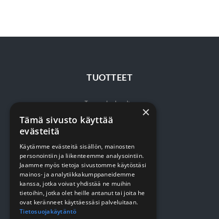
TUOTTEET
Terveydenhuolto
×
Tämä sivusto käyttää
Siivous
evästeitä
Keittiö
Käytämme evästeitä sisällön, mainosten
Pehmopaperit
personointiin ja liikenteemme analysointiin.
Jaamme myös tietoja sivustomme käytöstäsi
Suojaus
mainos- ja analytiikkakumppaneidemme
kanssa, jotka voivat yhdistää ne muihin
tietoihin, jotka olet heille antanut tai joita he
VERKKOKAUPPA
ovat keränneet käyttäessäsi palveluitaan.
Tietosuojakäytäntö