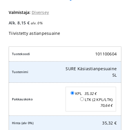
Valmistaja:
Diversey
Alk.
8,15
€
alv. 0%
Tiivistetty astianpesuaine
101100604
SURE Käsiastianpesuaine
5L
KPL
35,32
€
LTK (2 KPL/LTK)
70,64
€
35,32
€